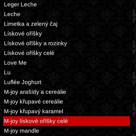
Leger Leche
Leche
Limetka a zelený čaj
Lískové oříšky
Lískové oříšky a rozinky
Lískové oříšky celé
Love Me
Lu
Luflée Joghurt
M-joy arašídy a cereálie
M-joy křupavé cereálie
M-joy křupavý karamel
M-joy lískové oříšky celé
M-joy mandle