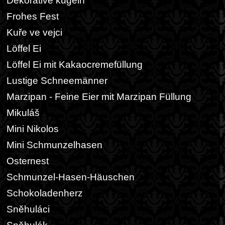
Dekorative kugeln
Frohes Fest
Kuře ve vejci
Löffel Ei
Löffel Ei mit Kakaocremefüllung
Lustige Schneemänner
Marzipan - Feine Eier mit Marzipan Füllung
Mikuláš
Mini Nikolos
Mini Schmunzelhasen
Osternest
Schmunzel-Hasen-Häuschen
Schokoladenherz
Sněhuláci