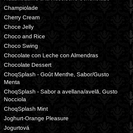
Champiolade
Cherry Cream
Choce Jelly
Choco and Rice
Choco Swing
Chocolate con Leche con Almendras
Chocolate Dessert
ChoqSplash - Goût Menthe, Sabor/Gusto
Menta
ChoqSplash - Sabor a avellana/avelã, Gusto
Nocciola
ChoqSplash Mint
Joghurt-Orange Pleasure
Jogurtová