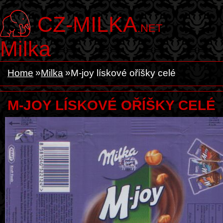
CZ-MILKA
.NET
Milka
Home
Milka
M-joy lískové oříšky celé
M-JOY LÍSKOVÉ OŘÍŠKY CELÉ