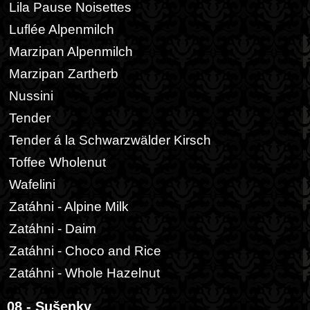
Lila Pause Noisettes
Luflée Alpenmilch
Marzipan Alpenmilch
Marzipan Zartherb
Nussini
Tender
Tender á la Schwarzwälder Kirsch
Toffee Wholenut
Wafelini
Zatáhni - Alpine Milk
Zatáhni - Daim
Zatáhni - Choco and Rice
Zatáhni - Whole Hazelnut
08 - Sušenky