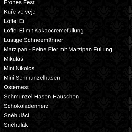
Frohes Fest
Kuře ve vejci
Löffel Ei
Löffel Ei mit Kakaocremefüllung
Lustige Schneemänner
Marzipan - Feine Eier mit Marzipan Füllung
Mikuláš
Mini Nikolos
Mini Schmunzelhasen
Osternest
Schmunzel-Hasen-Häuschen
Schokoladenherz
Sněhuláci
Sněhulák