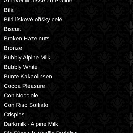
Amavel Mousse au Praliné
Bílá
Bílá lískové oříšky celé
Biscuit
Broken Hazelnuts
Bronze
Bubbly Alpine Milk
Bubbly White
Bunte Kakaolinsen
Cocoa Pleasure
Con Nocciole
Con Riso Soffiato
Crispies
Darkmilk - Alpine Milk