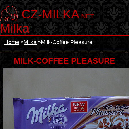
CZ-MILKA
.NET
Milka
Home
Milka
Milk-Coffee Pleasure
MILK-COFFEE PLEASURE