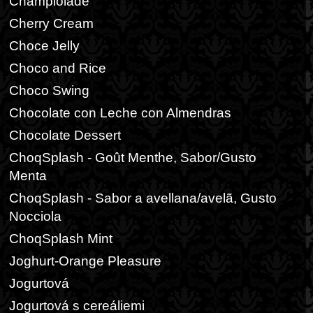
Champiolade
Cherry Cream
Choce Jelly
Choco and Rice
Choco Swing
Chocolate con Leche con Almendras
Chocolate Dessert
ChoqSplash - Goût Menthe, Sabor/Gusto
Menta
ChoqSplash - Sabor a avellana/avelã, Gusto
Nocciola
ChoqSplash Mint
Joghurt-Orange Pleasure
Jogurtová
Jogurtová s cereáliemi