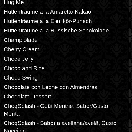
Hug Me
Hüttenträume a la Amaretto-Kakao
Hüttenträume a la Eierlikör-Punsch
Hüttenträume a la Russische Schokolade
Champiolade
Cherry Cream
Choce Jelly
Choco and Rice
Choco Swing
Chocolate con Leche con Almendras
Chocolate Dessert
ChoqSplash - Goût Menthe, Sabor/Gusto
Menta
ChoqSplash - Sabor a avellana/avelã, Gusto
Nocciola