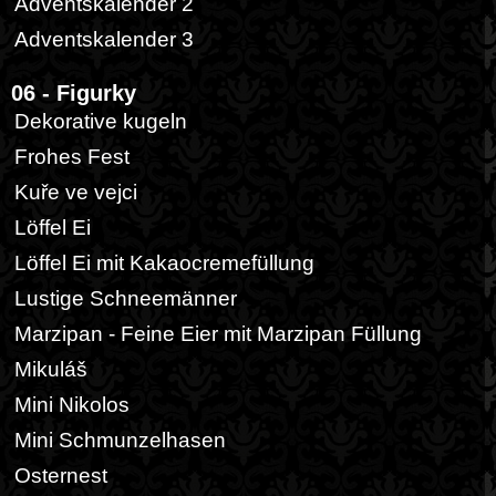
Adventskalender 2
Adventskalender 3
06 - Figurky
Dekorative kugeln
Frohes Fest
Kuře ve vejci
Löffel Ei
Löffel Ei mit Kakaocremefüllung
Lustige Schneemänner
Marzipan - Feine Eier mit Marzipan Füllung
Mikuláš
Mini Nikolos
Mini Schmunzelhasen
Osternest