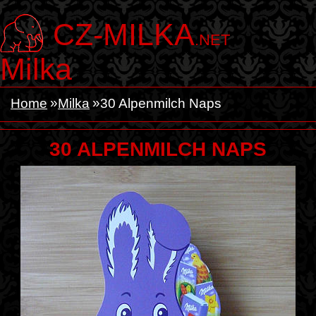
CZ-MILKA
.NET
Milka
Home
Milka
30 Alpenmilch Naps
30 ALPENMILCH NAPS