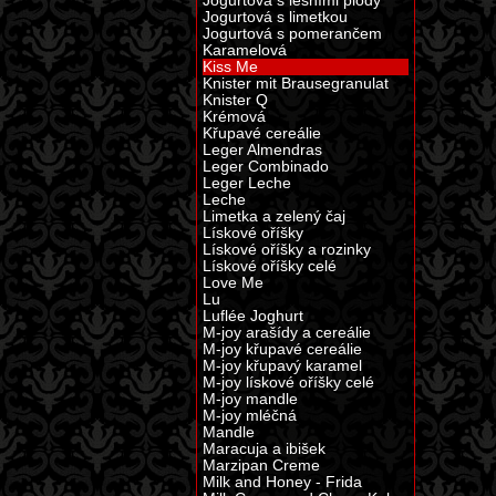
Jogurtová s lesními plody
Jogurtová s limetkou
Jogurtová s pomerančem
Karamelová
Kiss Me
Knister mit Brausegranulat
Knister Q
Krémová
Křupavé cereálie
Leger Almendras
Leger Combinado
Leger Leche
Leche
Limetka a zelený čaj
Lískové oříšky
Lískové oříšky a rozinky
Lískové oříšky celé
Love Me
Lu
Luflée Joghurt
M-joy arašídy a cereálie
M-joy křupavé cereálie
M-joy křupavý karamel
M-joy lískové oříšky celé
M-joy mandle
M-joy mléčná
Mandle
Maracuja a ibišek
Marzipan Creme
Milk and Honey - Frida