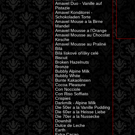
Amavel Duo - Vanille auf
Pistazie
Amavel Konditorei -
Schokoladen Torte
Amavel Mouse a la Birne
Mandel
Amavel Mousse a l'Orange
Amavel Mousse au Chocolat
Kirsche
Amavel Mousse au Praliné
Bílá
Bílá lískové oříšky celé
Biscuit
Broken Hazelnuts
Bronze
Bubbly Alpine Milk
Bubbly White
Bunte Kakaolinsen
Cocoa Pleasure
Con Nocciole
Con Riso Soffiato
Crispies
Darkmilk - Alpine Milk
Die 50er a la Vanille Pudding
Die 60er a la Heisse Liebe
Die 70er a la Nussecke
Downhill
Dulce de Leche
Earth
Extra Cacao