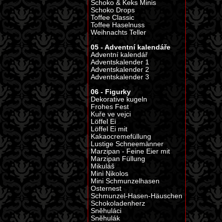
Schoko & Keks Minis
Schoko Drops
Toffee Classic
Toffee Haselnuss
Weihnachts Teller
05 - Adventní kalendáře
Adventní kalendář
Adventskalender 1
Adventskalender 2
Adventskalender 3
06 - Figurky
Dekorative kugeln
Frohes Fest
Kuře ve vejci
Löffel Ei
Löffel Ei mit
Kakaocremefüllung
Lustige Schneemänner
Marzipan - Feine Eier mit
Marzipan Füllung
Mikuláš
Mini Nikolos
Mini Schmunzelhasen
Osternest
Schmunzel-Hasen-Häuschen
Schokoladenherz
Sněhuláci
Sněhulák