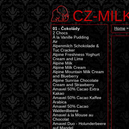
CZ-MIL
01 - Čokolády
Home
2 Chocs
Á la Vanille Pudding
Air
Alpenmilch Schokolade &
Tuc Cracker
Alpine Freshness Yoghurt
Cream and Lime
Alpine Milk
Alpine Milk Cream
Alpine Mountain Milk Cream
and Blueberry
Alpine Sunrise Chocolate
Cream and Strawberry
Amavel 50% Cacao Extra
Kakao
Amavel 50% Cacao Kaffee
Arabica
Amavel 50% Cacao
Walderdbeere
Amavel á la Mouse au
Chocolat
Amavel Duo - Holunderbeere
auf Mandel