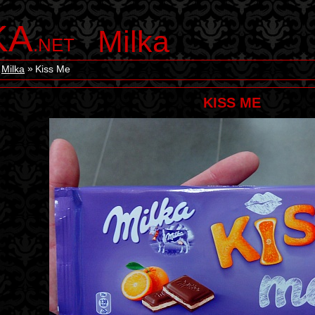
KA
Milka
.NET
Milka
Kiss Me
KISS ME