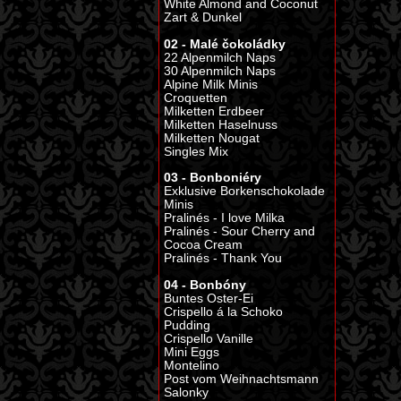
White Almond and Coconut
Zart & Dunkel
02 - Malé čokoládky
22 Alpenmilch Naps
30 Alpenmilch Naps
Alpine Milk Minis
Croquetten
Milketten Erdbeer
Milketten Haselnuss
Milketten Nougat
Singles Mix
03 - Bonboniéry
Exklusive Borkenschokolade
Minis
Pralinés - I love Milka
Pralinés - Sour Cherry and
Cocoa Cream
Pralinés - Thank You
04 - Bonbóny
Buntes Oster-Ei
Crispello á la Schoko
Pudding
Crispello Vanille
Mini Eggs
Montelino
Post vom Weihnachtsmann
Salonky