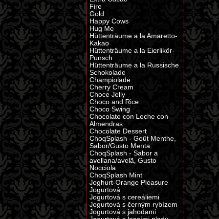
Fire
Gold
Happy Cows
Hug Me
Hüttenträume a la Amaretto-
Kakao
Hüttenträume a la Eierlikör-
Punsch
Hüttenträume a la Russische
Schokolade
Champiolade
Cherry Cream
Choce Jelly
Choco and Rice
Choco Swing
Chocolate con Leche con
Almendras
Chocolate Dessert
ChoqSplash - Goût Menthe,
Sabor/Gusto Menta
ChoqSplash - Sabor a
avellana/avelã, Gusto
Nocciola
ChoqSplash Mint
Joghurt-Orange Pleasure
Jogurtová
Jogurtová s cereáliemi
Jogurtová s černým rybízem
Jogurtová s jahodami