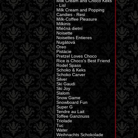
Milk Cream and Choco Keks
- Lisl
Milk Cream and Popping
Candies - Resi
Milk-Coffee Pleasure
Milkinis
Mléčná dietní
Noisette
Noisettes Entieres
Nugátová
Oreo
Pistácie
Pretzel Loves Choco
Rice is Choco's Best Friend
Rodel Spass
Schoko & Keks
Schoko Carver
Silver
Ski Gaudi
Ski Joy
Slalom
Snow Game
Snowboard Fun
Super G
Tendre au Lait
Toffee Ganznuss
Triolade
Tuc
Water
Weihnachts Schokolade