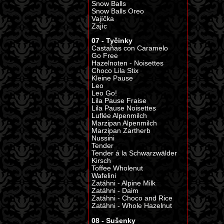
Snow Balls
Snow Balls Oreo
Vajíčka
Zajíc
07 - Tyčinky
Castañas con Caramelo
Go Free
Hazelnoten - Noisettes
Choco Lila Stix
Kleine Pause
Leo
Leo Go!
Lila Pause Fraise
Lila Pause Noisettes
Luflée Alpenmilch
Marzipan Alpenmilch
Marzipan Zartherb
Nussini
Tender
Tender á la Schwarzwälder
Kirsch
Toffee Wholenut
Wafelini
Zatáhni - Alpine Milk
Zatáhni - Daim
Zatáhni - Choco and Rice
Zatáhni - Whole Hazelnut
08 - Sušenky