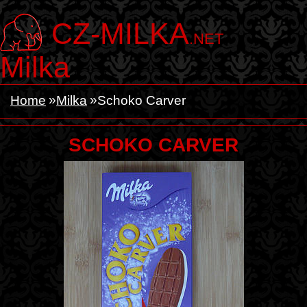
CZ-MILKA
.NET
Milka
Home
Milka
Schoko Carver
SCHOKO CARVER