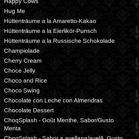
Happy Cows
Hug Me
Hüttenträume a la Amaretto-Kakao
Hüttenträume a la Eierlikör-Punsch
Hüttenträume a la Russische Schokolade
Champiolade
Cherry Cream
Choce Jelly
Choco and Rice
Choco Swing
Chocolate con Leche con Almendras
Chocolate Dessert
ChoqSplash - Goût Menthe, Sabor/Gusto
Menta
ChoqSplash - Sabor a avellana/avelã, Gusto