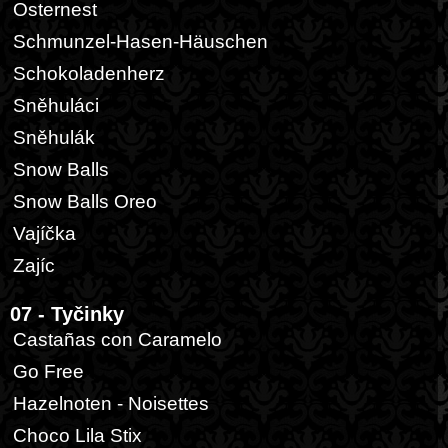
Osternest
Schmunzel-Hasen-Häuschen
Schokoladenherz
Sněhuláci
Sněhulák
Snow Balls
Snow Balls Oreo
Vajíčka
Zajíc
07 - Tyčinky
Castañas con Caramelo
Go Free
Hazelnoten - Noisettes
Choco Lila Stix