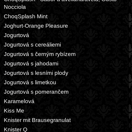
Nocciola
ChoqSplash Mint
Joghurt-Orange Pleasure
Jogurtová
Jogurtová s cereáliemi
Jogurtová s černým rybízem
Jogurtová s jahodami
Jogurtová s lesními plody
Jogurtová s limetkou
Jogurtová s pomerančem
Karamelová
Kiss Me
Knister mit Brausegranulat
Knister Q