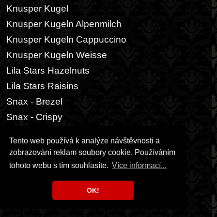
Knusper Kugel
Knusper Kugeln Alpenmilch
Knusper Kugeln Cappuccino
Knusper Kugeln Weisse
Lila Stars Hazelnuts
Lila Stars Raisins
Snax - Brezel
Snax - Crispy
11 - Zmrzlina
Tento web používá k analýze návštěvnosti a
Cone Chocolate-Vanilla
zobrazování reklam soubory cookie. Používáním
tohoto webu s tím souhlasíte.
Více informací...
Ice Cream Chocolate-Vanilla
Mini Cones Hazelnut
OK!
Nanuk Chocolate-Vanilla