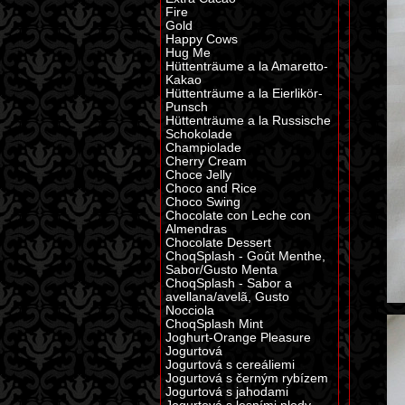
Fire
Gold
Happy Cows
Hug Me
Hüttenträume a la Amaretto-
Kakao
Hüttenträume a la Eierlikör-
Punsch
Hüttenträume a la Russische
Schokolade
Champiolade
Cherry Cream
Choce Jelly
Choco and Rice
Choco Swing
Chocolate con Leche con
Almendras
Chocolate Dessert
ChoqSplash - Goût Menthe,
Sabor/Gusto Menta
ChoqSplash - Sabor a
avellana/avelã, Gusto
Nocciola
ChoqSplash Mint
Joghurt-Orange Pleasure
Jogurtová
Jogurtová s cereáliemi
Jogurtová s černým rybízem
Jogurtová s jahodami