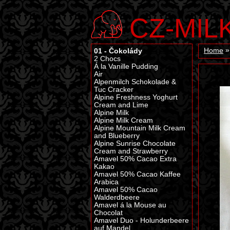
CZ-MIL
01 - Čokolády
Home
2 Chocs
Á la Vanille Pudding
Air
Alpenmilch Schokolade &
Tuc Cracker
Alpine Freshness Yoghurt
Cream and Lime
Alpine Milk
Alpine Milk Cream
Alpine Mountain Milk Cream
and Blueberry
Alpine Sunrise Chocolate
Cream and Strawberry
Amavel 50% Cacao Extra
Kakao
Amavel 50% Cacao Kaffee
Arabica
Amavel 50% Cacao
Walderdbeere
Amavel á la Mouse au
Chocolat
Amavel Duo - Holunderbeere
auf Mandel