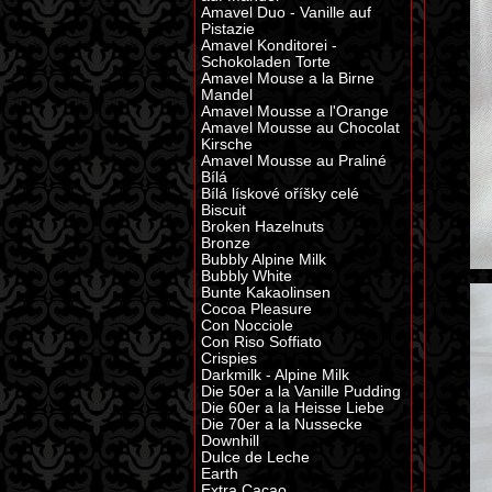
Amavel Duo - Vanille auf
Pistazie
Amavel Konditorei -
Schokoladen Torte
Amavel Mouse a la Birne
Mandel
Amavel Mousse a l'Orange
Amavel Mousse au Chocolat
Kirsche
Amavel Mousse au Praliné
Bílá
Bílá lískové oříšky celé
Biscuit
Broken Hazelnuts
Bronze
Bubbly Alpine Milk
Bubbly White
Bunte Kakaolinsen
Cocoa Pleasure
Con Nocciole
Con Riso Soffiato
Crispies
Darkmilk - Alpine Milk
Die 50er a la Vanille Pudding
Die 60er a la Heisse Liebe
Die 70er a la Nussecke
Downhill
Dulce de Leche
Earth
Extra Cacao