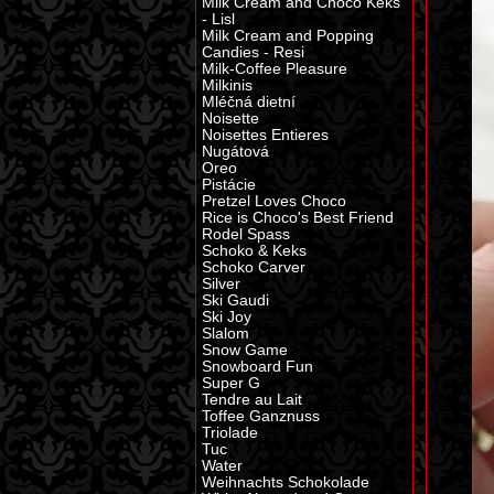
Milk Cream and Choco Keks
- Lisl
Milk Cream and Popping
Candies - Resi
Milk-Coffee Pleasure
Milkinis
Mléčná dietní
Noisette
Noisettes Entieres
Nugátová
Oreo
Pistácie
Pretzel Loves Choco
Rice is Choco's Best Friend
Rodel Spass
Schoko & Keks
Schoko Carver
Silver
Ski Gaudi
Ski Joy
Slalom
Snow Game
Snowboard Fun
Super G
Tendre au Lait
Toffee Ganznuss
Triolade
Tuc
Water
Weihnachts Schokolade