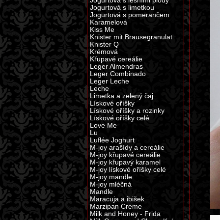
Jogurtová s lesními plody
Jogurtová s limetkou
Jogurtová s pomerančem
Karamelová
Kiss Me
Knister mit Brausegranulat
Knister Q
Krémová
Křupavé cereálie
Leger Almendras
Leger Combinado
Leger Leche
Leche
Limetka a zelený čaj
Lískové oříšky
Lískové oříšky a rozinky
Lískové oříšky celé
Love Me
Lu
Luflée Joghurt
M-joy arašídy a cereálie
M-joy křupavé cereálie
M-joy křupavý karamel
M-joy lískové oříšky celé
M-joy mandle
M-joy mléčná
Mandle
Maracuja a ibišek
Marzipan Creme
Milk and Honey - Frida