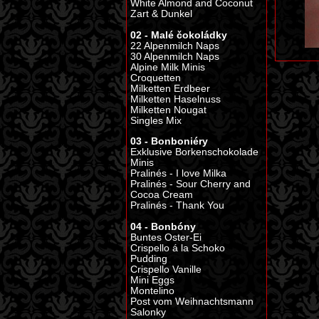
White Almond and Coconut
Zart & Dunkel
02 - Malé čokoládky
22 Alpenmilch Naps
30 Alpenmilch Naps
Alpine Milk Minis
Croquetten
Milketten Erdbeer
Milketten Haselnuss
Milketten Nougat
Singles Mix
03 - Bonboniéry
Exklusive Borkenschokolade
Minis
Pralinés - I love Milka
Pralinés - Sour Cherry and
Cocoa Cream
Pralinés - Thank You
04 - Bonbóny
Buntes Oster-Ei
Crispello á la Schoko
Pudding
Crispello Vanille
Mini Eggs
Montelino
Post vom Weihnachtsmann
Salonky