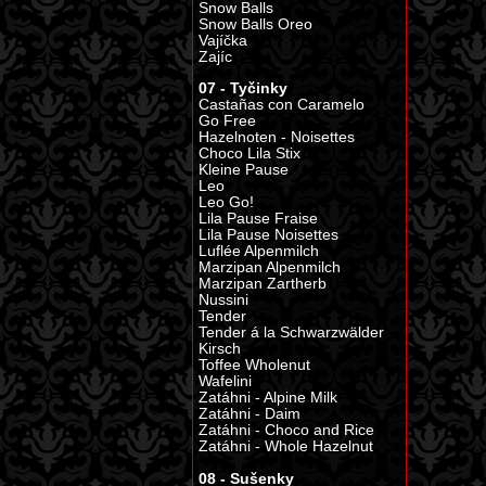
Snow Balls
Snow Balls Oreo
Vajíčka
Zajíc
07 - Tyčinky
Castañas con Caramelo
Go Free
Hazelnoten - Noisettes
Choco Lila Stix
Kleine Pause
Leo
Leo Go!
Lila Pause Fraise
Lila Pause Noisettes
Luflée Alpenmilch
Marzipan Alpenmilch
Marzipan Zartherb
Nussini
Tender
Tender á la Schwarzwälder
Kirsch
Toffee Wholenut
Wafelini
Zatáhni - Alpine Milk
Zatáhni - Daim
Zatáhni - Choco and Rice
Zatáhni - Whole Hazelnut
08 - Sušenky