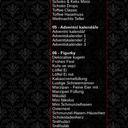
Schoko & Keks Minis
Schoko Drops
Toffee Classic
Toffee Haselnuss
Weihnachts Teller
05 - Adventní kalendáře
Adventní kalendář
Adventskalender 1
Adventskalender 2
Adventskalender 3
06 - Figurky
Dekorative kugeln
Frohes Fest
Kuře ve vejci
Löffel Ei
Löffel Ei mit
Kakaocremefüllung
Lustige Schneemänner
Marzipan - Feine Eier mit
Marzipan Füllung
Mikuláš
Mini Nikolos
Mini Schmunzelhasen
Osternest
Schmunzel-Hasen-Häuschen
Schokoladenherz
Sněhuláci
Sněhulák