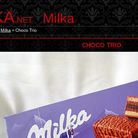
KA
Milka
.NET
Milka
Choco Trio
CHOCO TRIO