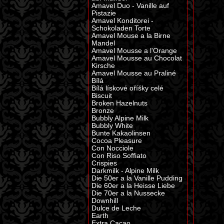
Amavel Duo - Vanille auf
Pistazie
Amavel Konditorei -
Schokoladen Torte
Amavel Mouse a la Birne
Mandel
Amavel Mousse a l'Orange
Amavel Mousse au Chocolat
Kirsche
Amavel Mousse au Praliné
Bílá
Bílá lískové oříšky celé
Biscuit
Broken Hazelnuts
Bronze
Bubbly Alpine Milk
Bubbly White
Bunte Kakaolinsen
Cocoa Pleasure
Con Nocciole
Con Riso Soffiato
Crispies
Darkmilk - Alpine Milk
Die 50er a la Vanille Pudding
Die 60er a la Heisse Liebe
Die 70er a la Nussecke
Downhill
Dulce de Leche
Earth
Extra Cacao