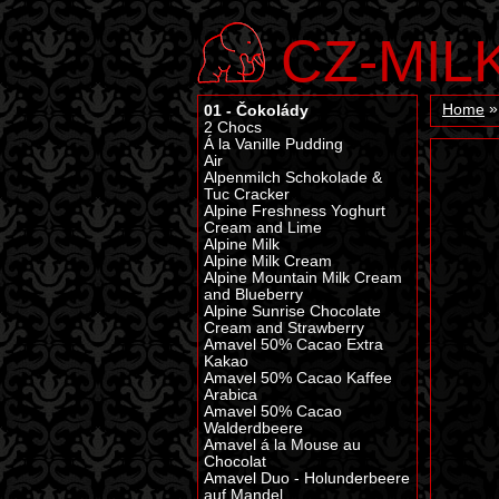
CZ-MIL
01 - Čokolády
Home
2 Chocs
Á la Vanille Pudding
Air
Alpenmilch Schokolade &
Tuc Cracker
Alpine Freshness Yoghurt
Cream and Lime
Alpine Milk
Alpine Milk Cream
Alpine Mountain Milk Cream
and Blueberry
Alpine Sunrise Chocolate
Cream and Strawberry
Amavel 50% Cacao Extra
Kakao
Amavel 50% Cacao Kaffee
Arabica
Amavel 50% Cacao
Walderdbeere
Amavel á la Mouse au
Chocolat
Amavel Duo - Holunderbeere
auf Mandel