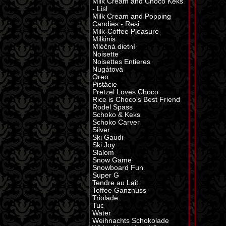
Milk Cream and Choco Keks
- Lisl
Milk Cream and Popping
Candies - Resi
Milk-Coffee Pleasure
Milkinis
Mléčná dietní
Noisette
Noisettes Entieres
Nugátová
Oreo
Pistácie
Pretzel Loves Choco
Rice is Choco's Best Friend
Rodel Spass
Schoko & Keks
Schoko Carver
Silver
Ski Gaudi
Ski Joy
Slalom
Snow Game
Snowboard Fun
Super G
Tendre au Lait
Toffee Ganznuss
Triolade
Tuc
Water
Weihnachts Schokolade