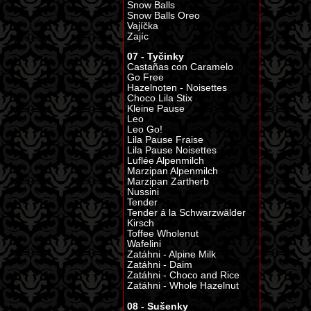
Snow Balls
Snow Balls Oreo
Vajíčka
Zajíc
07 - Tyčinky
Castañas con Caramelo
Go Free
Hazelnoten - Noisettes
Choco Lila Stix
Kleine Pause
Leo
Leo Go!
Lila Pause Fraise
Lila Pause Noisettes
Luflée Alpenmilch
Marzipan Alpenmilch
Marzipan Zartherb
Nussini
Tender
Tender á la Schwarzwälder
Kirsch
Toffee Wholenut
Wafelini
Zatáhni - Alpine Milk
Zatáhni - Daim
Zatáhni - Choco and Rice
Zatáhni - Whole Hazelnut
08 - Sušenky