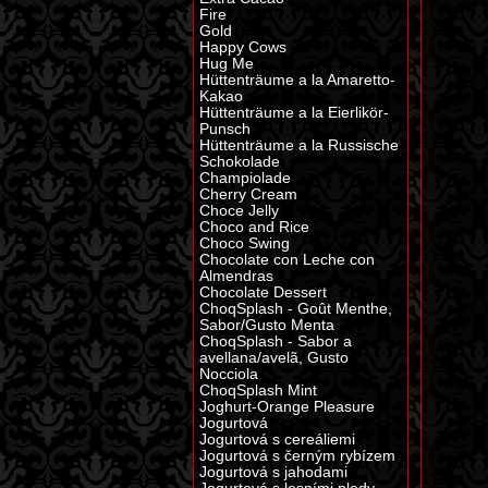
Fire
Gold
Happy Cows
Hug Me
Hüttenträume a la Amaretto-
Kakao
Hüttenträume a la Eierlikör-
Punsch
Hüttenträume a la Russische
Schokolade
Champiolade
Cherry Cream
Choce Jelly
Choco and Rice
Choco Swing
Chocolate con Leche con
Almendras
Chocolate Dessert
ChoqSplash - Goût Menthe,
Sabor/Gusto Menta
ChoqSplash - Sabor a
avellana/avelã, Gusto
Nocciola
ChoqSplash Mint
Joghurt-Orange Pleasure
Jogurtová
Jogurtová s cereáliemi
Jogurtová s černým rybízem
Jogurtová s jahodami