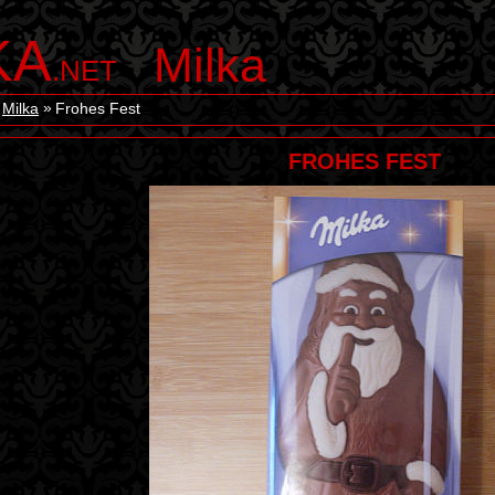
KA
Milka
.NET
Milka
Frohes Fest
FROHES FEST