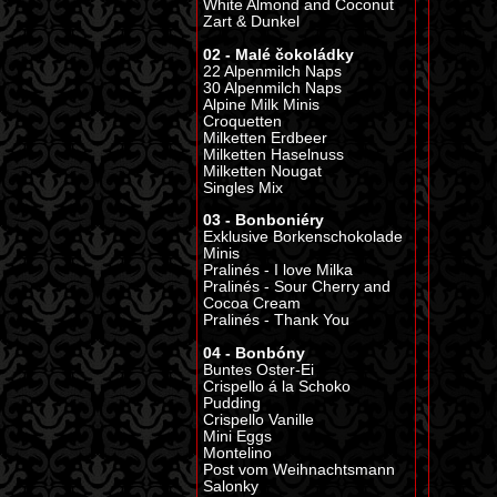
White Almond and Coconut
Zart & Dunkel
02 - Malé čokoládky
22 Alpenmilch Naps
30 Alpenmilch Naps
Alpine Milk Minis
Croquetten
Milketten Erdbeer
Milketten Haselnuss
Milketten Nougat
Singles Mix
03 - Bonboniéry
Exklusive Borkenschokolade
Minis
Pralinés - I love Milka
Pralinés - Sour Cherry and
Cocoa Cream
Pralinés - Thank You
04 - Bonbóny
Buntes Oster-Ei
Crispello á la Schoko
Pudding
Crispello Vanille
Mini Eggs
Montelino
Post vom Weihnachtsmann
Salonky