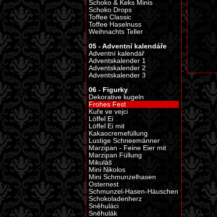
Schoko & Keks Minis
Schoko Drops
Toffee Classic
Toffee Haselnuss
Weihnachts Teller
05 - Adventní kalendáře
Adventní kalendář
Adventskalender 1
Adventskalender 2
Adventskalender 3
06 - Figurky
Dekorative kugeln
Frohes Fest
Kuře ve vejci
Löffel Ei
Löffel Ei mit
Kakaocremefüllung
Lustige Schneemänner
Marzipan - Feine Eier mit
Marzipan Füllung
Mikuláš
Mini Nikolos
Mini Schmunzelhasen
Osternest
Schmunzel-Hasen-Häuschen
Schokoladenherz
Sněhuláci
Sněhulák