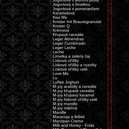
Jogurtová s lesními plody
Jogurtová s limetkou
Jogurtová s pomerančem
Karamelová
Kiss Me
Knister mit Brausegranulat
Knister Q
Krémová
Křupavé cereálie
Leger Almendras
Leger Combinado
Leger Leche
Leche
Limetka a zelený čaj
Lískové oříšky
Lískové oříšky a rozinky
Lískové oříšky celé
Love Me
Lu
Luflée Joghurt
M-joy arašídy a cereálie
M-joy křupavé cereálie
M-joy křupavý karamel
M-joy lískové oříšky celé
M-joy mandle
M-joy mléčná
Mandle
Maracuja a ibišek
Marzipan Creme
Milk and Honey - Frida