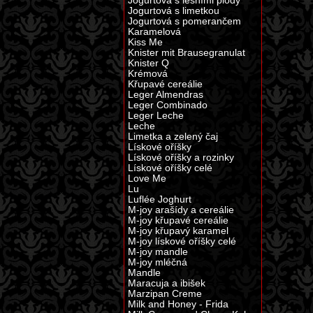
Jogurtová s lesními plody
Jogurtová s limetkou
Jogurtová s pomerančem
Karamelová
Kiss Me
Knister mit Brausegranulat
Knister Q
Krémová
Křupavé cereálie
Leger Almendras
Leger Combinado
Leger Leche
Leche
Limetka a zelený čaj
Lískové oříšky
Lískové oříšky a rozinky
Lískové oříšky celé
Love Me
Lu
Luflée Joghurt
M-joy arašídy a cereálie
M-joy křupavé cereálie
M-joy křupavý karamel
M-joy lískové oříšky celé
M-joy mandle
M-joy mléčná
Mandle
Maracuja a ibišek
Marzipan Creme
Milk and Honey - Frida