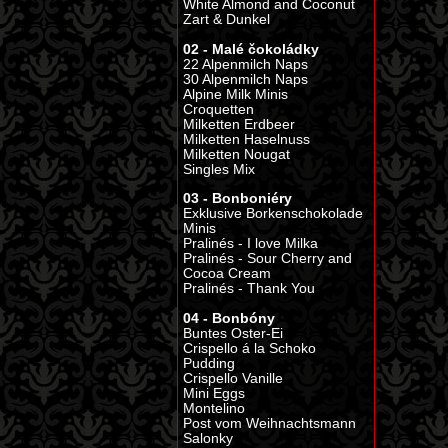
White Almond and Coconut
Zart & Dunkel
02 - Malé čokoládky
22 Alpenmilch Naps
30 Alpenmilch Naps
Alpine Milk Minis
Croquetten
Milketten Erdbeer
Milketten Haselnuss
Milketten Nougat
Singles Mix
03 - Bonboniéry
Exklusive Borkenschokolade
Minis
Pralinés - I love Milka
Pralinés - Sour Cherry and
Cocoa Cream
Pralinés - Thank You
04 - Bonbóny
Buntes Oster-Ei
Crispello á la Schoko
Pudding
Crispello Vanille
Mini Eggs
Montelino
Post vom Weihnachtsmann
Salonky