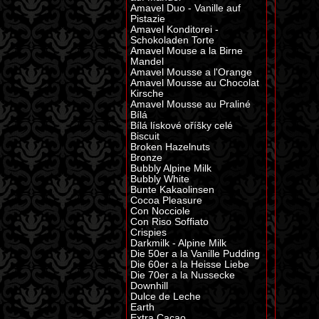
Amavel Duo - Vanille auf
Pistazie
Amavel Konditorei -
Schokoladen Torte
Amavel Mouse a la Birne
Mandel
Amavel Mousse a l'Orange
Amavel Mousse au Chocolat
Kirsche
Amavel Mousse au Praliné
Bílá
Bílá lískové oříšky celé
Biscuit
Broken Hazelnuts
Bronze
Bubbly Alpine Milk
Bubbly White
Bunte Kakaolinsen
Cocoa Pleasure
Con Nocciole
Con Riso Soffiato
Crispies
Darkmilk - Alpine Milk
Die 50er a la Vanille Pudding
Die 60er a la Heisse Liebe
Die 70er a la Nussecke
Downhill
Dulce de Leche
Earth
Extra Cacao