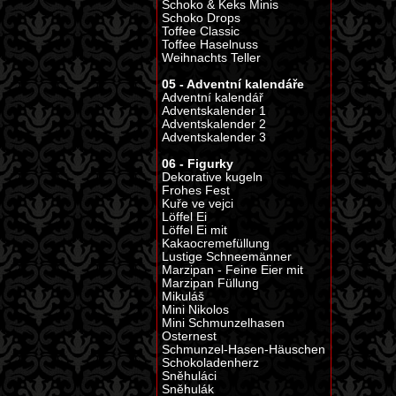
Schoko & Keks Minis
Schoko Drops
Toffee Classic
Toffee Haselnuss
Weihnachts Teller
05 - Adventní kalendáře
Adventní kalendář
Adventskalender 1
Adventskalender 2
Adventskalender 3
06 - Figurky
Dekorative kugeln
Frohes Fest
Kuře ve vejci
Löffel Ei
Löffel Ei mit
Kakaocremefüllung
Lustige Schneemänner
Marzipan - Feine Eier mit
Marzipan Füllung
Mikuláš
Mini Nikolos
Mini Schmunzelhasen
Osternest
Schmunzel-Hasen-Häuschen
Schokoladenherz
Sněhuláci
Sněhulák