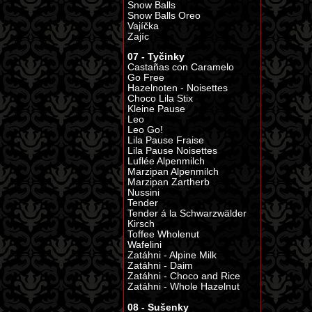
Snow Balls
Snow Balls Oreo
Vajíčka
Zajíc
07 - Tyčinky
Castañas con Caramelo
Go Free
Hazelnoten - Noisettes
Choco Lila Stix
Kleine Pause
Leo
Leo Go!
Lila Pause Fraise
Lila Pause Noisettes
Luflée Alpenmilch
Marzipan Alpenmilch
Marzipan Zartherb
Nussini
Tender
Tender á la Schwarzwälder
Kirsch
Toffee Wholenut
Wafelini
Zatáhni - Alpine Milk
Zatáhni - Daim
Zatáhni - Choco and Rice
Zatáhni - Whole Hazelnut
08 - Sušenky