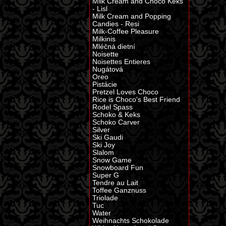
Milk Cream and Choco Keks
- Lisl
Milk Cream and Popping
Candies - Resi
Milk-Coffee Pleasure
Milkinis
Mléčná dietní
Noisette
Noisettes Entieres
Nugátová
Oreo
Pistácie
Pretzel Loves Choco
Rice is Choco's Best Friend
Rodel Spass
Schoko & Keks
Schoko Carver
Silver
Ski Gaudi
Ski Joy
Slalom
Snow Game
Snowboard Fun
Super G
Tendre au Lait
Toffee Ganznuss
Triolade
Tuc
Water
Weihnachts Schokolade