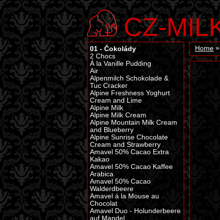
CZ-MIL
01 - Čokolády
Home
2 Chocs
Á la Vanille Pudding
Air
Alpenmilch Schokolade &
Tuc Cracker
Alpine Freshness Yoghurt
Cream and Lime
Alpine Milk
Alpine Milk Cream
Alpine Mountain Milk Cream
and Blueberry
Alpine Sunrise Chocolate
Cream and Strawberry
Amavel 50% Cacao Extra
Kakao
Amavel 50% Cacao Kaffee
Arabica
Amavel 50% Cacao
Walderdbeere
Amavel á la Mouse au
Chocolat
Amavel Duo - Holunderbeere
auf Mandel