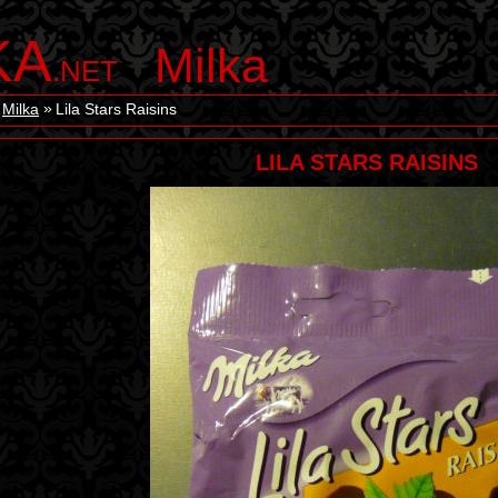
KA
Milka
.NET
Milka
Lila Stars Raisins
LILA STARS RAISINS