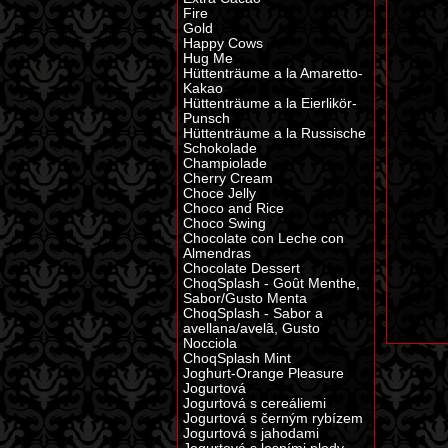
Fire
Gold
Happy Cows
Hug Me
Hüttenträume a la Amaretto-
Kakao
Hüttenträume a la Eierlikör-
Punsch
Hüttenträume a la Russische
Schokolade
Champiolade
Cherry Cream
Choce Jelly
Choco and Rice
Choco Swing
Chocolate con Leche con
Almendras
Chocolate Dessert
ChoqSplash - Goût Menthe,
Sabor/Gusto Menta
ChoqSplash - Sabor a
avellana/avelã, Gusto
Nocciola
ChoqSplash Mint
Joghurt-Orange Pleasure
Jogurtová
Jogurtová s cereáliemi
Jogurtová s černým rybízem
Jogurtová s jahodami