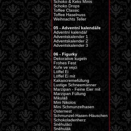
Schoko & Keks Minis
Schoko Drops
Toffee Classic
Toffee Haselnuss
Weihnachts Teller
05 - Adventní kalendáře
Adventní kalendář
Adventskalender 1
Adventskalender 2
Adventskalender 3
06 - Figurky
Dekorative kugeln
Frohes Fest
Kuře ve vejci
Löffel Ei
Löffel Ei mit
Kakaocremefüllung
Lustige Schneemänner
Marzipan - Feine Eier mit
Marzipan Füllung
Mikuláš
Mini Nikolos
Mini Schmunzelhasen
Osternest
Schmunzel-Hasen-Häuschen
Schokoladenherz
Sněhuláci
Sněhulák