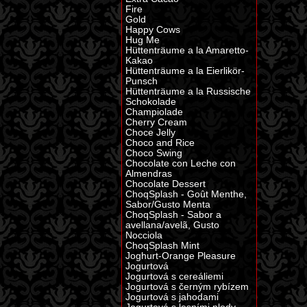
Fire
Gold
Happy Cows
Hug Me
Hüttenträume a la Amaretto-
Kakao
Hüttenträume a la Eierlikör-
Punsch
Hüttenträume a la Russische
Schokolade
Champiolade
Cherry Cream
Choce Jelly
Choco and Rice
Choco Swing
Chocolate con Leche con
Almendras
Chocolate Dessert
ChoqSplash - Goût Menthe,
Sabor/Gusto Menta
ChoqSplash - Sabor a
avellana/avelã, Gusto
Nocciola
ChoqSplash Mint
Joghurt-Orange Pleasure
Jogurtová
Jogurtová s cereáliemi
Jogurtová s černým rybízem
Jogurtová s jahodami