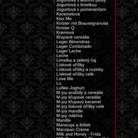
Jogurtová s lesními plody
Jogurtová s limetkou
Jogurtová s pomerančem
Karamelová
Kiss Me
Knister mit Brausegranulat
Knister Q
Krémová
Křupavé cereálie
Leger Almendras
Leger Combinado
Leger Leche
Leche
Limetka a zelený čaj
Lískové oříšky
Lískové oříšky a rozinky
Lískové oříšky celé
Love Me
Lu
Luflée Joghurt
M-joy arašídy a cereálie
M-joy křupavé cereálie
M-joy křupavý karamel
M-joy lískové oříšky celé
M-joy mandle
M-joy mléčná
Mandle
Maracuja a ibišek
Marzipan Creme
Milk and Honey - Frida