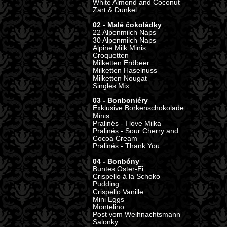
White Almond and Coconut
Zart & Dunkel
02 - Malé čokoládky
22 Alpenmilch Naps
30 Alpenmilch Naps
Alpine Milk Minis
Croquetten
Milketten Erdbeer
Milketten Haselnuss
Milketten Nougat
Singles Mix
03 - Bonboniéry
Exklusive Borkenschokolade
Minis
Pralinés - I love Milka
Pralinés - Sour Cherry and
Cocoa Cream
Pralinés - Thank You
04 - Bonbóny
Buntes Oster-Ei
Crispello á la Schoko
Pudding
Crispello Vanille
Mini Eggs
Montelino
Post vom Weihnachtsmann
Salonky