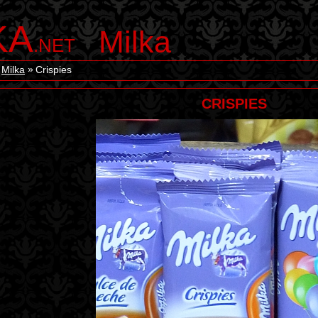
KA
Milka
.NET
Milka
Crispies
CRISPIES