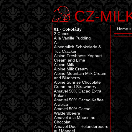
CZ-MIL
01 - Čokolády
Home
2 Chocs
Á la Vanille Pudding
Air
Alpenmilch Schokolade &
Tuc Cracker
Alpine Freshness Yoghurt
Cream and Lime
Alpine Milk
Alpine Milk Cream
Alpine Mountain Milk Cream
and Blueberry
Alpine Sunrise Chocolate
Cream and Strawberry
Amavel 50% Cacao Extra
Kakao
Amavel 50% Cacao Kaffee
Arabica
Amavel 50% Cacao
Walderdbeere
Amavel á la Mouse au
Chocolat
Amavel Duo - Holunderbeere
auf Mandel