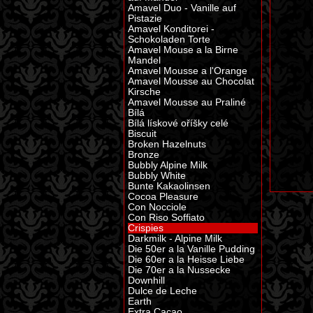
Amavel Duo - Vanille auf
Pistazie
Amavel Konditorei -
Schokoladen Torte
Amavel Mouse a la Birne
Mandel
Amavel Mousse a l'Orange
Amavel Mousse au Chocolat
Kirsche
Amavel Mousse au Praliné
Bílá
Bílá lískové oříšky celé
Biscuit
Broken Hazelnuts
Bronze
Bubbly Alpine Milk
Bubbly White
Bunte Kakaolinsen
Cocoa Pleasure
Con Nocciole
Con Riso Soffiato
Crispies
Darkmilk - Alpine Milk
Die 50er a la Vanille Pudding
Die 60er a la Heisse Liebe
Die 70er a la Nussecke
Downhill
Dulce de Leche
Earth
Extra Cacao