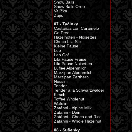
Snow Balls
Snow Balls Oreo
Vajíčka
Zajíc
07 - Tyčinky
Castañas con Caramelo
Go Free
Hazelnoten - Noisettes
Choco Lila Stix
Kleine Pause
Leo
Leo Go!
Lila Pause Fraise
Lila Pause Noisettes
Luflée Alpenmilch
Marzipan Alpenmilch
Marzipan Zartherb
Nussini
Tender
Tender á la Schwarzwälder
Kirsch
Toffee Wholenut
Wafelini
Zatáhni - Alpine Milk
Zatáhni - Daim
Zatáhni - Choco and Rice
Zatáhni - Whole Hazelnut
08 - Sušenky