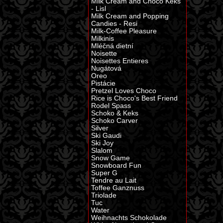
Milk Cream and Choco Keks
- Lisl
Milk Cream and Popping
Candies - Resi
Milk-Coffee Pleasure
Milkinis
Mléčná dietní
Noisette
Noisettes Entieres
Nugátová
Oreo
Pistácie
Pretzel Loves Choco
Rice is Choco's Best Friend
Rodel Spass
Schoko & Keks
Schoko Carver
Silver
Ski Gaudi
Ski Joy
Slalom
Snow Game
Snowboard Fun
Super G
Tendre au Lait
Toffee Ganznuss
Triolade
Tuc
Water
Weihnachts Schokolade