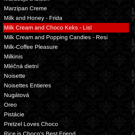
Marzipan Creme
Milk and Honey - Frida
Milk Cream and Choco Keks - Lisl
Milk Cream and Popping Candies - Resi
Milk-Coffee Pleasure
Milkinis
Mléčná dietní
Noisette
Noisettes Entieres
Nugátová
Oreo
Pistácie
Pretzel Loves Choco
Rice is Choco's Best Friend