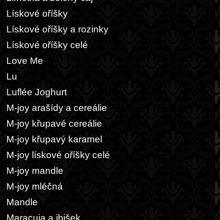
Lískové oříšky
Lískové oříšky a rozinky
Lískové oříšky celé
Love Me
Lu
Luflée Joghurt
M-joy arašídy a cereálie
M-joy křupavé cereálie
M-joy křupavý karamel
M-joy lískové oříšky celé
M-joy mandle
M-joy mléčná
Mandle
Maracuja a ibišek