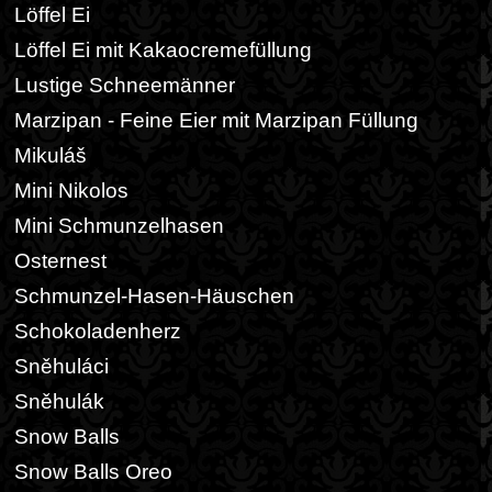
Löffel Ei
Löffel Ei mit Kakaocremefüllung
Lustige Schneemänner
Marzipan - Feine Eier mit Marzipan Füllung
Mikuláš
Mini Nikolos
Mini Schmunzelhasen
Osternest
Schmunzel-Hasen-Häuschen
Schokoladenherz
Sněhuláci
Sněhulák
Snow Balls
Snow Balls Oreo