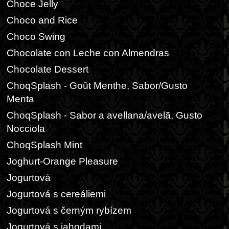
Choce Jelly
Choco and Rice
Choco Swing
Chocolate con Leche con Almendras
Chocolate Dessert
ChoqSplash - Goût Menthe, Sabor/Gusto
Menta
ChoqSplash - Sabor a avellana/avelã, Gusto
Nocciola
ChoqSplash Mint
Joghurt-Orange Pleasure
Jogurtová
Jogurtová s cereáliemi
Jogurtová s černým rybízem
Jogurtová s jahodami