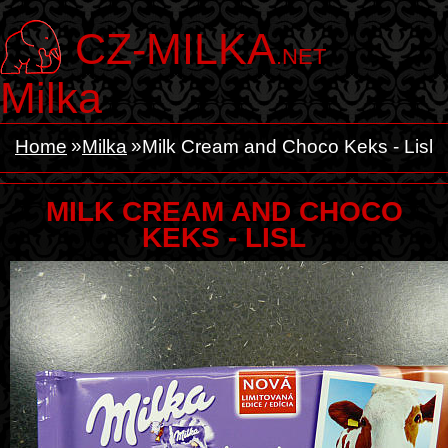
CZ-MILKA
.NET
Milka
Home
Milka
Milk Cream and Choco Keks - Lisl
MILK CREAM AND CHOCO
KEKS - LISL