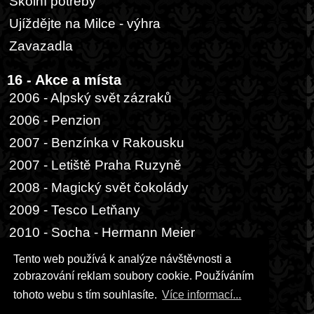
Školní potřeby
Ujíždějte na Milce - výhra
Zavazadla
16 - Akce a místa
2006 - Alpský svět zázraků
2006 - Penzion
2007 - Benzínka v Rakousku
2007 - Letiště Praha Ruzyně
2008 - Magický svět čokolády
2009 - Tesco Letňany
2010 - Socha - Hermann Meier
2014 - Buenos Aires, přístav
Tento web používá k analýze návštěvnosti a
zobrazování reklam soubory cookie. Používáním
17 - Ostatní
tohoto webu s tím souhlasíte.
Více informací...
Hrací karta