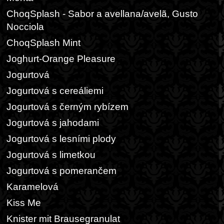
ChoqSplash - Sabor a avellana/avelã, Gusto
Nocciola
ChoqSplash Mint
Joghurt-Orange Pleasure
Jogurtová
Jogurtová s cereáliemi
Jogurtová s černým rybízem
Jogurtová s jahodami
Jogurtová s lesními plody
Jogurtová s limetkou
Jogurtová s pomerančem
Karamelová
Kiss Me
Knister mit Brausegranulat