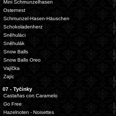
Mini Schmunzelhasen
Osternest
Schmunzel-Hasen-Häuschen
Schokoladenherz
Sněhuláci
Sněhulák
Snow Balls
Snow Balls Oreo
Vajíčka
Zajíc
07 - Tyčinky
Castañas con Caramelo
Go Free
Hazelnoten - Noisettes