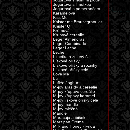
Jogurtová s lesními plody
Jogurtová s limetkou
Jogurtová s pomerančem
Karamelová
Kiss Me
Knister mit Brausegranulat
Knister Q
Krémová
Křupavé cereálie
Leger Almendras
Leger Combinado
Leger Leche
Leche
Limetka a zelený čaj
Lískové oříšky
Lískové oříšky a rozinky
Lískové oříšky celé
Love Me
Lu
Luflée Joghurt
M-joy arašídy a cereálie
M-joy křupavé cereálie
M-joy křupavý karamel
M-joy lískové oříšky celé
M-joy mandle
M-joy mléčná
Mandle
Maracuja a ibišek
Marzipan Creme
Milk and Honey - Frida