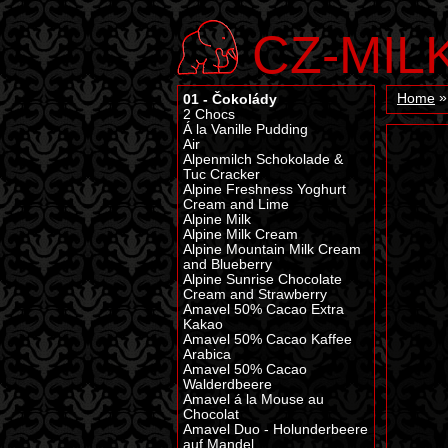
CZ-MIL
01 - Čokolády
Home
2 Chocs
Á la Vanille Pudding
Air
Alpenmilch Schokolade &
Tuc Cracker
Alpine Freshness Yoghurt
Cream and Lime
Alpine Milk
Alpine Milk Cream
Alpine Mountain Milk Cream
and Blueberry
Alpine Sunrise Chocolate
Cream and Strawberry
Amavel 50% Cacao Extra
Kakao
Amavel 50% Cacao Kaffee
Arabica
Amavel 50% Cacao
Walderdbeere
Amavel á la Mouse au
Chocolat
Amavel Duo - Holunderbeere
auf Mandel