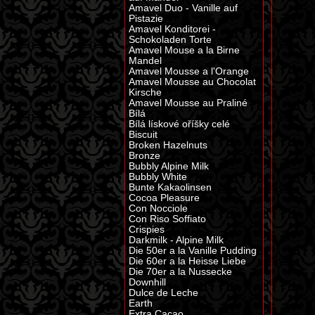
Amavel Duo - Vanille auf
Pistazie
Amavel Konditorei -
Schokoladen Torte
Amavel Mouse a la Birne
Mandel
Amavel Mousse a l'Orange
Amavel Mousse au Chocolat
Kirsche
Amavel Mousse au Praliné
Bílá
Bílá lískové oříšky celé
Biscuit
Broken Hazelnuts
Bronze
Bubbly Alpine Milk
Bubbly White
Bunte Kakaolinsen
Cocoa Pleasure
Con Nocciole
Con Riso Soffiato
Crispies
Darkmilk - Alpine Milk
Die 50er a la Vanille Pudding
Die 60er a la Heisse Liebe
Die 70er a la Nussecke
Downhill
Dulce de Leche
Earth
Extra Cacao