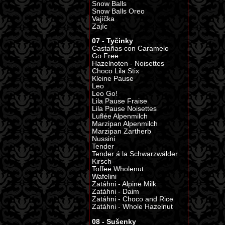
Snow Balls
Snow Balls Oreo
Vajíčka
Zajíc
07 - Tyčinky
Castañas con Caramelo
Go Free
Hazelnoten - Noisettes
Choco Lila Stix
Kleine Pause
Leo
Leo Go!
Lila Pause Fraise
Lila Pause Noisettes
Luflée Alpenmilch
Marzipan Alpenmilch
Marzipan Zartherb
Nussini
Tender
Tender á la Schwarzwälder
Kirsch
Toffee Wholenut
Wafelini
Zatáhni - Alpine Milk
Zatáhni - Daim
Zatáhni - Choco and Rice
Zatáhni - Whole Hazelnut
08 - Sušenky