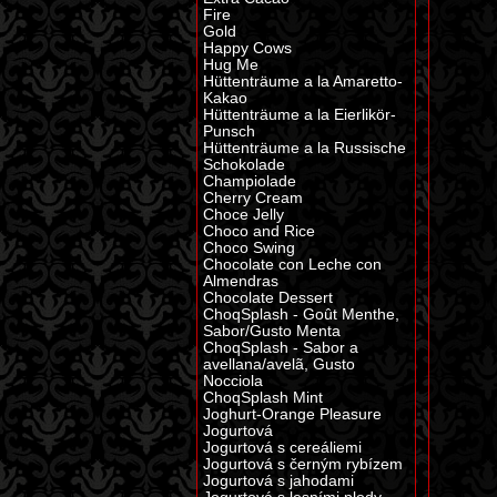
Fire
Gold
Happy Cows
Hug Me
Hüttenträume a la Amaretto-
Kakao
Hüttenträume a la Eierlikör-
Punsch
Hüttenträume a la Russische
Schokolade
Champiolade
Cherry Cream
Choce Jelly
Choco and Rice
Choco Swing
Chocolate con Leche con
Almendras
Chocolate Dessert
ChoqSplash - Goût Menthe,
Sabor/Gusto Menta
ChoqSplash - Sabor a
avellana/avelã, Gusto
Nocciola
ChoqSplash Mint
Joghurt-Orange Pleasure
Jogurtová
Jogurtová s cereáliemi
Jogurtová s černým rybízem
Jogurtová s jahodami