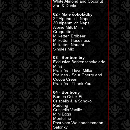
White Almond and Coconut
Zart & Dunkel
02 - Malé čokoládky
22 Alpenmilch Naps
30 Alpenmilch Naps
Alpine Milk Minis
Croquetten
Milketten Erdbeer
Milketten Haselnuss
Milketten Nougat
Singles Mix
03 - Bonboniéry
Exklusive Borkenschokolade
Minis
Pralinés - I love Milka
Pralinés - Sour Cherry and
Cocoa Cream
Pralinés - Thank You
04 - Bonbóny
Buntes Oster-Ei
Crispello á la Schoko
Pudding
Crispello Vanille
Mini Eggs
Montelino
Post vom Weihnachtsmann
Salonky