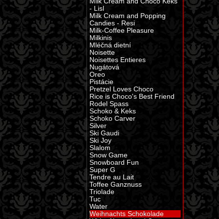
Milk Cream and Choco Keks
- Lisl
Milk Cream and Popping
Candies - Resi
Milk-Coffee Pleasure
Milkinis
Mléčná dietní
Noisette
Noisettes Entieres
Nugátová
Oreo
Pistácie
Pretzel Loves Choco
Rice is Choco's Best Friend
Rodel Spass
Schoko & Keks
Schoko Carver
Silver
Ski Gaudi
Ski Joy
Slalom
Snow Game
Snowboard Fun
Super G
Tendre au Lait
Toffee Ganznuss
Triolade
Tuc
Water
Weihnachts Schokolade