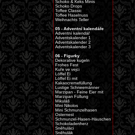
Schoko & Keks Minis
Schoko Drops
Toffee Classic
Toffee Haselnuss
Weihnachts Teller
05 - Adventní kalendáře
Adventní kalendář
Adventskalender 1
Adventskalender 2
Adventskalender 3
06 - Figurky
Dekorative kugeln
Frohes Fest
Kuře ve vejci
Löffel Ei
Löffel Ei mit
Kakaocremefüllung
Lustige Schneemänner
Marzipan - Feine Eier mit
Marzipan Füllung
Mikuláš
Mini Nikolos
Mini Schmunzelhasen
Osternest
Schmunzel-Hasen-Häuschen
Schokoladenherz
Sněhuláci
Sněhulák