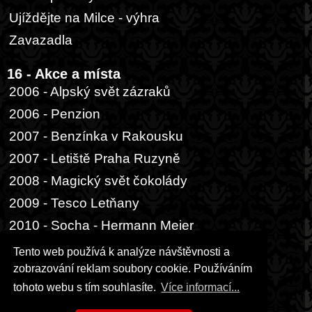
Ujíždějte na Milce - výhra
Zavazadla
16 - Akce a místa
2006 - Alpský svět zázraků
2006 - Penzion
2007 - Benzínka v Rakousku
2007 - Letiště Praha Ruzyně
2008 - Magický svět čokolády
2009 - Tesco Letňany
2010 - Socha - Hermann Meier
2014 - Buenos Aires, přístav
Tento web používá k analýze návštěvnosti a
zobrazování reklam soubory cookie. Používáním
17 - Ostatní
tohoto webu s tím souhlasíte.
Více informací...
Hrací karta