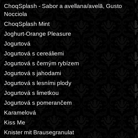
ChoqSplash - Sabor a avellana/avelã, Gusto
Nocciola
ChoqSplash Mint
Joghurt-Orange Pleasure
Jogurtová
Jogurtová s cereáliemi
Jogurtová s černým rybízem
Jogurtová s jahodami
Jogurtová s lesními plody
Jogurtová s limetkou
Jogurtová s pomerančem
Karamelová
Kiss Me
Knister mit Brausegranulat