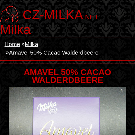
CZ-MILKA
.NET
Milka
Home
Milka
Amavel 50% Cacao Walderdbeere
AMAVEL 50% CACAO
WALDERDBEERE