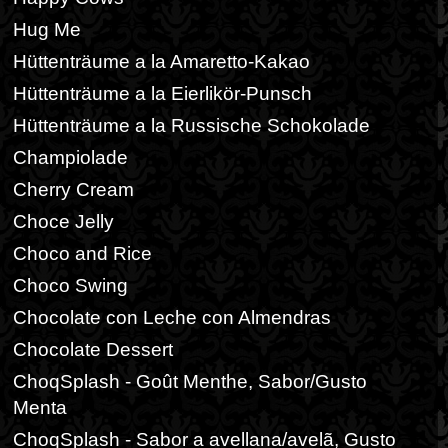
Hug Me
Hüttenträume a la Amaretto-Kakao
Hüttenträume a la Eierlikör-Punsch
Hüttenträume a la Russische Schokolade
Champiolade
Cherry Cream
Choce Jelly
Choco and Rice
Choco Swing
Chocolate con Leche con Almendras
Chocolate Dessert
ChoqSplash - Goût Menthe, Sabor/Gusto
Menta
ChoqSplash - Sabor a avellana/avelã, Gusto