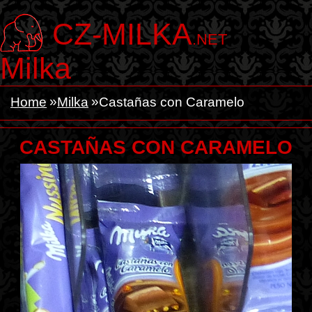
CZ-MILKA
.NET
Milka
Home
Milka
Castañas con Caramelo
CASTAÑAS CON CARAMELO