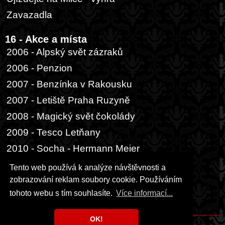
Zavazadla
16 - Akce a místa
2006 - Alpský svět zázraků
2006 - Penzion
2007 - Benzínka v Rakousku
2007 - Letiště Praha Ruzyně
2008 - Magický svět čokolády
2009 - Tesco Letňany
2010 - Socha - Hermann Meier
2014 - Buenos Aires, přístav
Tento web používá k analýze návštěvnosti a
zobrazování reklam soubory cookie. Používáním
17 - Ostatní
tohoto webu s tím souhlasíte.
Více informací...
Hrací karta
OK!