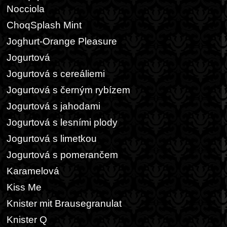
Nocciola
ChoqSplash Mint
Joghurt-Orange Pleasure
Jogurtová
Jogurtová s cereáliemi
Jogurtová s černým rybízem
Jogurtová s jahodami
Jogurtová s lesními plody
Jogurtová s limetkou
Jogurtová s pomerančem
Karamelová
Kiss Me
Knister mit Brausegranulat
Knister Q