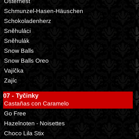
Osternest
Schmunzel-Hasen-Häuschen
Schokoladenherz
Sněhuláci
Sněhulák
Snow Balls
Snow Balls Oreo
Vajíčka
Zajíc
07 - Tyčinky
Castañas con Caramelo
Go Free
Hazelnoten - Noisettes
Choco Lila Stix