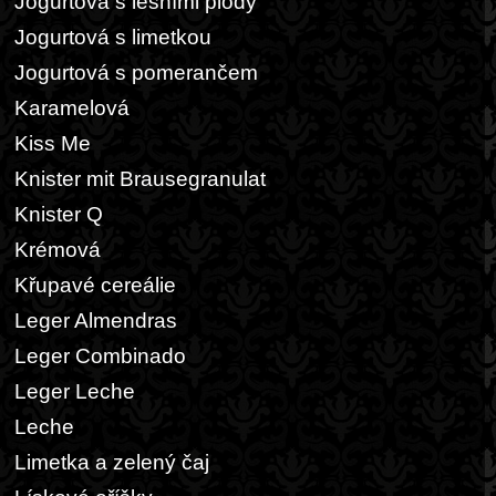
Jogurtová s lesními plody
Jogurtová s limetkou
Jogurtová s pomerančem
Karamelová
Kiss Me
Knister mit Brausegranulat
Knister Q
Krémová
Křupavé cereálie
Leger Almendras
Leger Combinado
Leger Leche
Leche
Limetka a zelený čaj