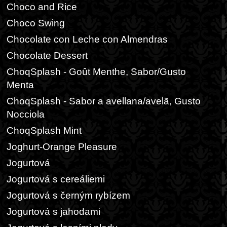
Choco and Rice
Choco Swing
Chocolate con Leche con Almendras
Chocolate Dessert
ChoqSplash - Goût Menthe, Sabor/Gusto
Menta
ChoqSplash - Sabor a avellana/avelã, Gusto
Nocciola
ChoqSplash Mint
Joghurt-Orange Pleasure
Jogurtová
Jogurtová s cereáliemi
Jogurtová s černým rybízem
Jogurtová s jahodami