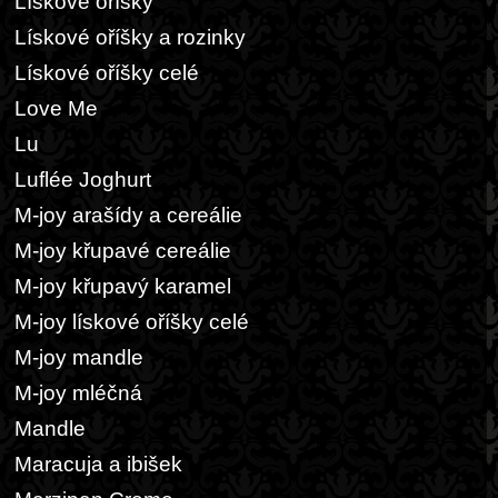
Lískové oříšky
Lískové oříšky a rozinky
Lískové oříšky celé
Love Me
Lu
Luflée Joghurt
M-joy arašídy a cereálie
M-joy křupavé cereálie
M-joy křupavý karamel
M-joy lískové oříšky celé
M-joy mandle
M-joy mléčná
Mandle
Maracuja a ibišek