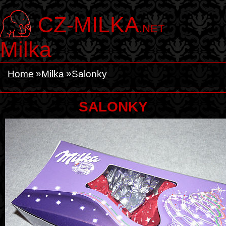
CZ-MILKA
.NET
Milka
Home
Milka
Salonky
SALONKY