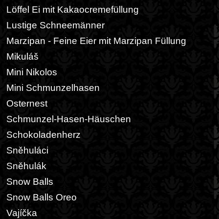
Löffel Ei mit Kakaocremefüllung
Lustige Schneemänner
Marzipan - Feine Eier mit Marzipan Füllung
Mikuláš
Mini Nikolos
Mini Schmunzelhasen
Osternest
Schmunzel-Hasen-Häuschen
Schokoladenherz
Sněhuláci
Sněhulák
Snow Balls
Snow Balls Oreo
Vajíčka