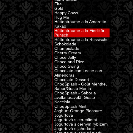
Fire
Gold
Happy Cows
Hug Me
Hüttenträume a la Amaretto-
Kakao
Hüttenträume a la Eierlikör-
Punsch
Hüttenträume a la Russische
Schokolade
Champiolade
Cherry Cream
Choce Jelly
Choco and Rice
Choco Swing
Chocolate con Leche con
Almendras
Chocolate Dessert
ChoqSplash - Goût Menthe,
Sabor/Gusto Menta
ChoqSplash - Sabor a
avellana/avelã, Gusto
Nocciola
ChoqSplash Mint
Joghurt-Orange Pleasure
Jogurtová
Jogurtová s cereáliemi
Jogurtová s černým rybízem
Jogurtová s jahodami