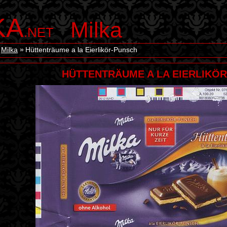
KA
Milka
.NET
Milka
Hüttenträume a la Eierlikör-Punsch
HÜTTENTRÄUME A LA EIERLIKÖ