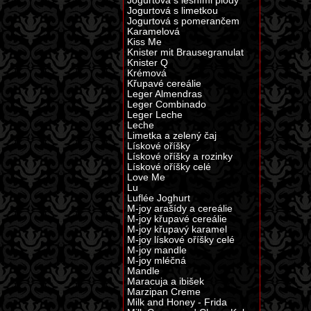
Jogurtová s lesními plody
Jogurtová s limetkou
Jogurtová s pomerančem
Karamelová
Kiss Me
Knister mit Brausegranulat
Knister Q
Krémová
Křupavé cereálie
Leger Almendras
Leger Combinado
Leger Leche
Leche
Limetka a zelený čaj
Lískové oříšky
Lískové oříšky a rozinky
Lískové oříšky celé
Love Me
Lu
Luflée Joghurt
M-joy arašídy a cereálie
M-joy křupavé cereálie
M-joy křupavý karamel
M-joy lískové oříšky celé
M-joy mandle
M-joy mléčná
Mandle
Maracuja a ibišek
Marzipan Creme
Milk and Honey - Frida