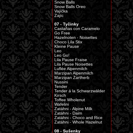
Snow Balls
Snow Balls Oreo
Vajíčka
Zajíc
07 - Tyčinky
Castañas con Caramelo
Go Free
Hazelnoten - Noisettes
Choco Lila Stix
Kleine Pause
Leo
Leo Go!
Lila Pause Fraise
Lila Pause Noisettes
Luflée Alpenmilch
Marzipan Alpenmilch
Marzipan Zartherb
Nussini
Tender
Tender á la Schwarzwälder
Kirsch
Toffee Wholenut
Wafelini
Zatáhni - Alpine Milk
Zatáhni - Daim
Zatáhni - Choco and Rice
Zatáhni - Whole Hazelnut
08 - Sušenky