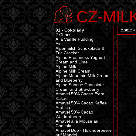
CZ-MIL
01 - Čokolády
Home
2 Chocs
Á la Vanille Pudding
Air
Alpenmilch Schokolade &
Tuc Cracker
Alpine Freshness Yoghurt
Cream and Lime
Alpine Milk
Alpine Milk Cream
Alpine Mountain Milk Cream
and Blueberry
Alpine Sunrise Chocolate
Cream and Strawberry
Amavel 50% Cacao Extra
Kakao
Amavel 50% Cacao Kaffee
Arabica
Amavel 50% Cacao
Walderdbeere
Amavel á la Mouse au
Chocolat
Amavel Duo - Holunderbeere
auf Mandel