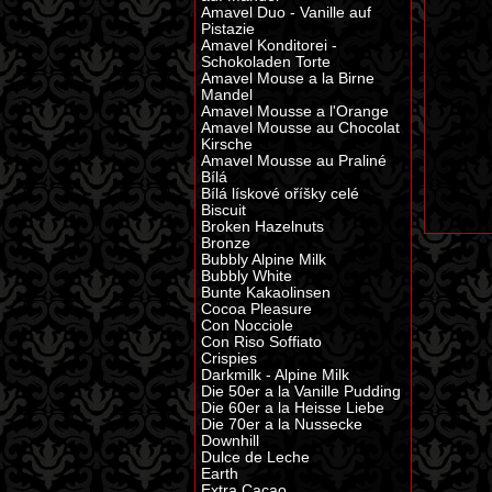
Amavel Duo - Vanille auf
Pistazie
Amavel Konditorei -
Schokoladen Torte
Amavel Mouse a la Birne
Mandel
Amavel Mousse a l'Orange
Amavel Mousse au Chocolat
Kirsche
Amavel Mousse au Praliné
Bílá
Bílá lískové oříšky celé
Biscuit
Broken Hazelnuts
Bronze
Bubbly Alpine Milk
Bubbly White
Bunte Kakaolinsen
Cocoa Pleasure
Con Nocciole
Con Riso Soffiato
Crispies
Darkmilk - Alpine Milk
Die 50er a la Vanille Pudding
Die 60er a la Heisse Liebe
Die 70er a la Nussecke
Downhill
Dulce de Leche
Earth
Extra Cacao