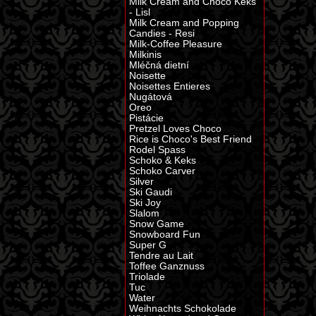
Milk Cream and Choco Keks
- Lisl
Milk Cream and Popping
Candies - Resi
Milk-Coffee Pleasure
Milkinis
Mléčná dietní
Noisette
Noisettes Entieres
Nugátová
Oreo
Pistácie
Pretzel Loves Choco
Rice is Choco's Best Friend
Rodel Spass
Schoko & Keks
Schoko Carver
Silver
Ski Gaudi
Ski Joy
Slalom
Snow Game
Snowboard Fun
Super G
Tendre au Lait
Toffee Ganznuss
Triolade
Tuc
Water
Weihnachts Schokolade