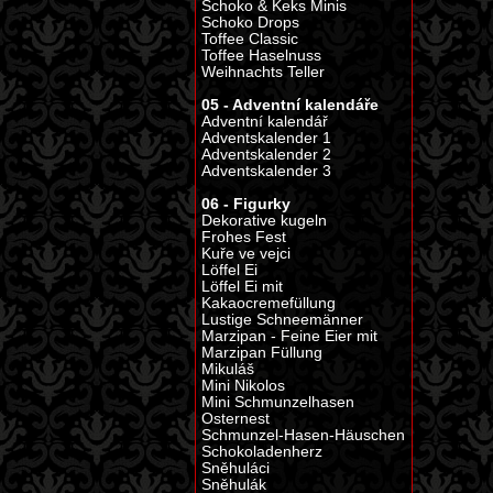
Schoko & Keks Minis
Schoko Drops
Toffee Classic
Toffee Haselnuss
Weihnachts Teller
05 - Adventní kalendáře
Adventní kalendář
Adventskalender 1
Adventskalender 2
Adventskalender 3
06 - Figurky
Dekorative kugeln
Frohes Fest
Kuře ve vejci
Löffel Ei
Löffel Ei mit
Kakaocremefüllung
Lustige Schneemänner
Marzipan - Feine Eier mit
Marzipan Füllung
Mikuláš
Mini Nikolos
Mini Schmunzelhasen
Osternest
Schmunzel-Hasen-Häuschen
Schokoladenherz
Sněhuláci
Sněhulák