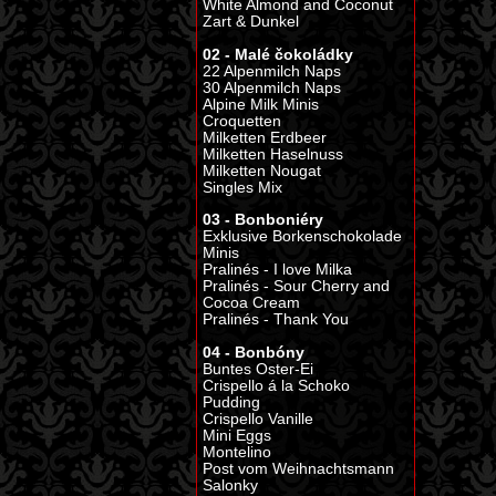
White Almond and Coconut
Zart & Dunkel
02 - Malé čokoládky
22 Alpenmilch Naps
30 Alpenmilch Naps
Alpine Milk Minis
Croquetten
Milketten Erdbeer
Milketten Haselnuss
Milketten Nougat
Singles Mix
03 - Bonboniéry
Exklusive Borkenschokolade
Minis
Pralinés - I love Milka
Pralinés - Sour Cherry and
Cocoa Cream
Pralinés - Thank You
04 - Bonbóny
Buntes Oster-Ei
Crispello á la Schoko
Pudding
Crispello Vanille
Mini Eggs
Montelino
Post vom Weihnachtsmann
Salonky