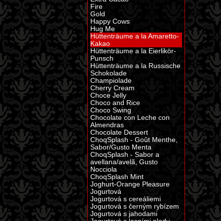
Fire
Gold
Happy Cows
Hug Me
Hüttenträume a la Amaretto-
Kakao
Hüttenträume a la Eierlikör-
Punsch
Hüttenträume a la Russische
Schokolade
Champiolade
Cherry Cream
Choce Jelly
Choco and Rice
Choco Swing
Chocolate con Leche con
Almendras
Chocolate Dessert
ChoqSplash - Goût Menthe,
Sabor/Gusto Menta
ChoqSplash - Sabor a
avellana/avelã, Gusto
Nocciola
ChoqSplash Mint
Joghurt-Orange Pleasure
Jogurtová
Jogurtová s cereáliemi
Jogurtová s černým rybízem
Jogurtová s jahodami