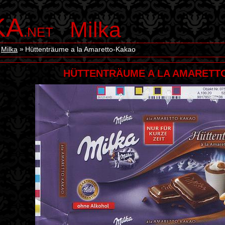
KA
Milka
.NET
Milka
Hüttenträume a la Amaretto-Kakao
HÜTTENTRÄUME A LA AMARETT