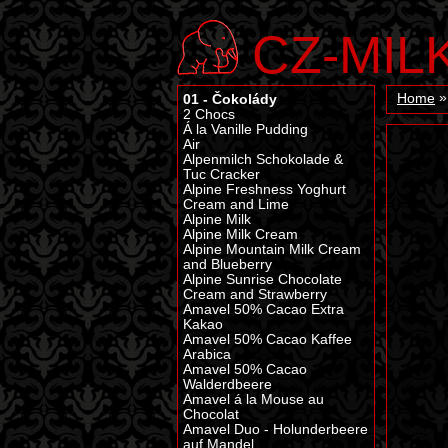
CZ-MIL
01 - Čokolády
Home
2 Chocs
Á la Vanille Pudding
Air
Alpenmilch Schokolade &
Tuc Cracker
Alpine Freshness Yoghurt
Cream and Lime
Alpine Milk
Alpine Milk Cream
Alpine Mountain Milk Cream
and Blueberry
Alpine Sunrise Chocolate
Cream and Strawberry
Amavel 50% Cacao Extra
Kakao
Amavel 50% Cacao Kaffee
Arabica
Amavel 50% Cacao
Walderdbeere
Amavel á la Mouse au
Chocolat
Amavel Duo - Holunderbeere
auf Mandel