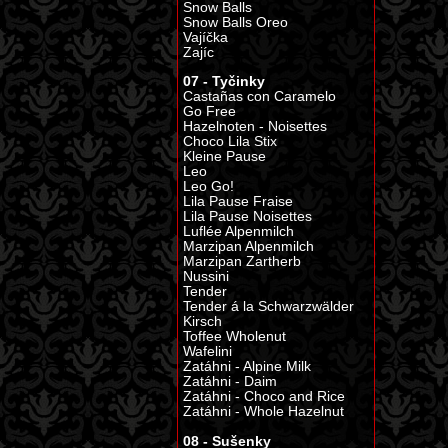
Snow Balls
Snow Balls Oreo
Vajíčka
Zajíc
07 - Tyčinky
Castañas con Caramelo
Go Free
Hazelnoten - Noisettes
Choco Lila Stix
Kleine Pause
Leo
Leo Go!
Lila Pause Fraise
Lila Pause Noisettes
Luflée Alpenmilch
Marzipan Alpenmilch
Marzipan Zartherb
Nussini
Tender
Tender á la Schwarzwälder
Kirsch
Toffee Wholenut
Wafelini
Zatáhni - Alpine Milk
Zatáhni - Daim
Zatáhni - Choco and Rice
Zatáhni - Whole Hazelnut
08 - Sušenky