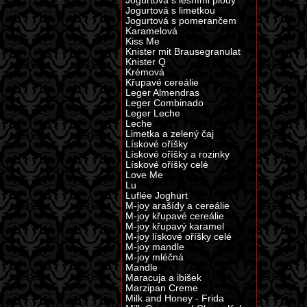
Jogurtová s lesními plody
Jogurtová s limetkou
Jogurtová s pomerančem
Karamelová
Kiss Me
Knister mit Brausegranulat
Knister Q
Krémová
Křupavé cereálie
Leger Almendras
Leger Combinado
Leger Leche
Leche
Limetka a zelený čaj
Lískové oříšky
Lískové oříšky a rozinky
Lískové oříšky celé
Love Me
Lu
Luflée Joghurt
M-joy arašídy a cereálie
M-joy křupavé cereálie
M-joy křupavý karamel
M-joy lískové oříšky celé
M-joy mandle
M-joy mléčná
Mandle
Maracuja a ibišek
Marzipan Creme
Milk and Honey - Frida