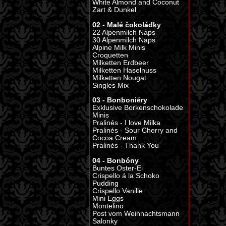
White Almond and Coconut
Zart & Dunkel
02 - Malé čokoládky
22 Alpenmilch Naps
30 Alpenmilch Naps
Alpine Milk Minis
Croquetten
Milketten Erdbeer
Milketten Haselnuss
Milketten Nougat
Singles Mix
03 - Bonboniéry
Exklusive Borkenschokolade
Minis
Pralinés - I love Milka
Pralinés - Sour Cherry and
Cocoa Cream
Pralinés - Thank You
04 - Bonbóny
Buntes Oster-Ei
Crispello á la Schoko
Pudding
Crispello Vanille
Mini Eggs
Montelino
Post vom Weihnachtsmann
Salonky