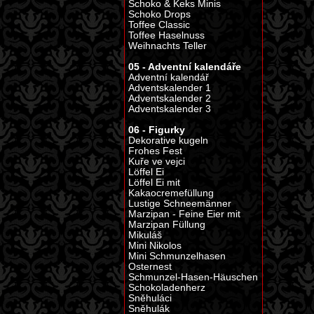
Schoko & Keks Minis
Schoko Drops
Toffee Classic
Toffee Haselnuss
Weihnachts Teller
05 - Adventní kalendáře
Adventní kalendář
Adventskalender 1
Adventskalender 2
Adventskalender 3
06 - Figurky
Dekorative kugeln
Frohes Fest
Kuře ve vejci
Löffel Ei
Löffel Ei mit
Kakaocremefüllung
Lustige Schneemänner
Marzipan - Feine Eier mit
Marzipan Füllung
Mikuláš
Mini Nikolos
Mini Schmunzelhasen
Osternest
Schmunzel-Hasen-Häuschen
Schokoladenherz
Sněhuláci
Sněhulák