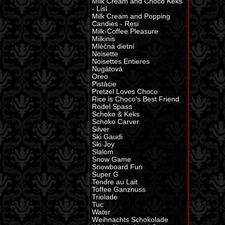
Milk Cream and Choco Keks
- Lisl
Milk Cream and Popping
Candies - Resi
Milk-Coffee Pleasure
Milkinis
Mléčná dietní
Noisette
Noisettes Entieres
Nugátová
Oreo
Pistácie
Pretzel Loves Choco
Rice is Choco's Best Friend
Rodel Spass
Schoko & Keks
Schoko Carver
Silver
Ski Gaudi
Ski Joy
Slalom
Snow Game
Snowboard Fun
Super G
Tendre au Lait
Toffee Ganznuss
Triolade
Tuc
Water
Weihnachts Schokolade