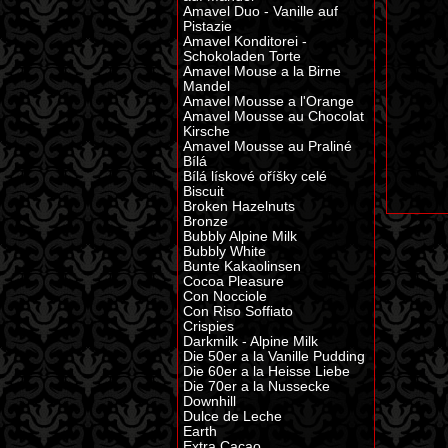
Amavel Duo - Vanille auf
Pistazie
Amavel Konditorei -
Schokoladen Torte
Amavel Mouse a la Birne
Mandel
Amavel Mousse a l'Orange
Amavel Mousse au Chocolat
Kirsche
Amavel Mousse au Praliné
Bílá
Bílá lískové oříšky celé
Biscuit
Broken Hazelnuts
Bronze
Bubbly Alpine Milk
Bubbly White
Bunte Kakaolinsen
Cocoa Pleasure
Con Nocciole
Con Riso Soffiato
Crispies
Darkmilk - Alpine Milk
Die 50er a la Vanille Pudding
Die 60er a la Heisse Liebe
Die 70er a la Nussecke
Downhill
Dulce de Leche
Earth
Extra Cacao