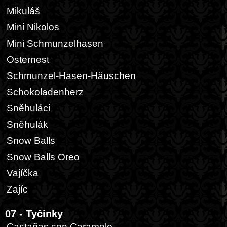
Mikuláš
Mini Nikolos
Mini Schmunzelhasen
Osternest
Schmunzel-Hasen-Häuschen
Schokoladenherz
Sněhuláci
Sněhulák
Snow Balls
Snow Balls Oreo
Vajíčka
Zajíc
07 - Tyčinky
Castañas con Caramelo