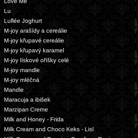
Love Me
Lu
Luflée Joghurt
M-joy arašídy a cereálie
M-joy křupavé cereálie
M-joy křupavý karamel
M-joy lískové oříšky celé
M-joy mandle
M-joy mléčná
Mandle
Maracuja a ibišek
Marzipan Creme
Milk and Honey - Frida
Milk Cream and Choco Keks - Lisl