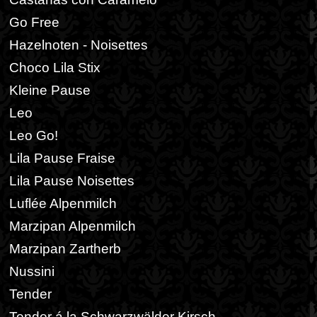
Go Free
Hazelnoten - Noisettes
Choco Lila Stix
Kleine Pause
Leo
Leo Go!
Lila Pause Fraise
Lila Pause Noisettes
Luflée Alpenmilch
Marzipan Alpenmilch
Marzipan Zartherb
Nussini
Tender
Tender á la Schwarzwälder Kirsch