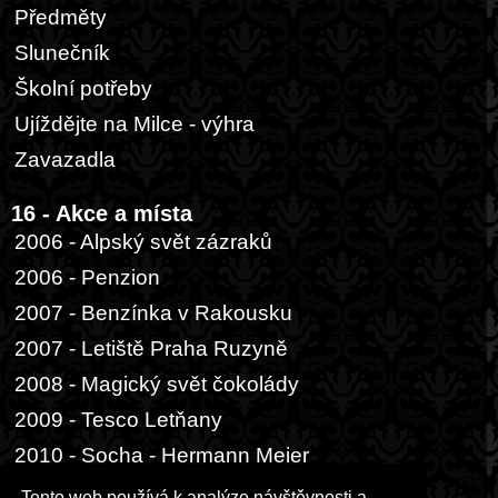
Předměty
Slunečník
Školní potřeby
Ujíždějte na Milce - výhra
Zavazadla
16 - Akce a místa
2006 - Alpský svět zázraků
2006 - Penzion
2007 - Benzínka v Rakousku
2007 - Letiště Praha Ruzyně
2008 - Magický svět čokolády
2009 - Tesco Letňany
2010 - Socha - Hermann Meier
2014 - Buenos Aires, přístav
Tento web používá k analýze návštěvnosti a