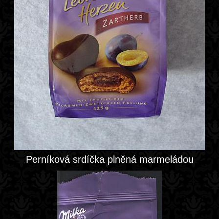
Perníková srdíčka plněná marmeládou