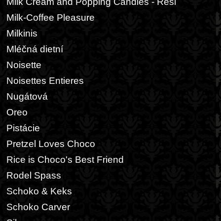
Milk Cream and Popping Candies - Resi
Milk-Coffee Pleasure
Milkinis
Mléčná dietní
Noisette
Noisettes Entieres
Nugátová
Oreo
Pistácie
Pretzel Loves Choco
Rice is Choco's Best Friend
Rodel Spass
Schoko & Keks
Schoko Carver