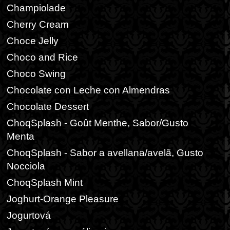
Champiolade
Cherry Cream
Choce Jelly
Choco and Rice
Choco Swing
Chocolate con Leche con Almendras
Chocolate Dessert
ChoqSplash - Goût Menthe, Sabor/Gusto
Menta
ChoqSplash - Sabor a avellana/avelã, Gusto
Nocciola
ChoqSplash Mint
Joghurt-Orange Pleasure
Jogurtová