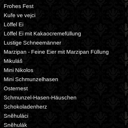
Frohes Fest
Kuře ve vejci
Löffel Ei
Löffel Ei mit Kakaocremefüllung
Lustige Schneemänner
Marzipan - Feine Eier mit Marzipan Füllung
Mikuláš
Mini Nikolos
Mini Schmunzelhasen
Osternest
Schmunzel-Hasen-Häuschen
Schokoladenherz
Sněhuláci
Sněhulák