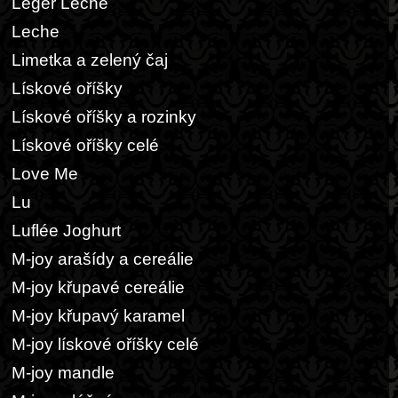
Leger Leche
Leche
Limetka a zelený čaj
Lískové oříšky
Lískové oříšky a rozinky
Lískové oříšky celé
Love Me
Lu
Luflée Joghurt
M-joy arašídy a cereálie
M-joy křupavé cereálie
M-joy křupavý karamel
M-joy lískové oříšky celé
M-joy mandle