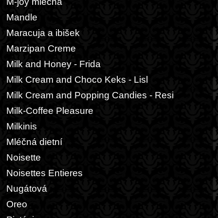
M-joy mléčná
Mandle
Maracuja a ibišek
Marzipan Creme
Milk and Honey - Frida
Milk Cream and Choco Keks - Lisl
Milk Cream and Popping Candies - Resi
Milk-Coffee Pleasure
Milkinis
Mléčná dietní
Noisette
Noisettes Entieres
Nugátová
Oreo