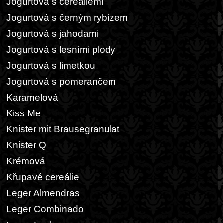
Jogurtová s cereáliemi
Jogurtová s černým rybízem
Jogurtová s jahodami
Jogurtová s lesními plody
Jogurtová s limetkou
Jogurtová s pomerančem
Karamelová
Kiss Me
Knister mit Brausegranulat
Knister Q
Krémová
Křupavé cereálie
Leger Almendras
Leger Combinado