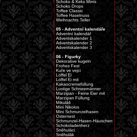
Schoko & Keks Minis
Schoko Drops
Toffee Classic
Toffee Haselnuss
Weihnachts Teller
05 - Adventní kalendáře
Adventní kalendář
Adventskalender 1
Adventskalender 2
Adventskalender 3
06 - Figurky
Dekorative kugeln
Frohes Fest
Kuře ve vejci
Löffel Ei
Löffel Ei mit
Kakaocremefüllung
Lustige Schneemänner
Marzipan - Feine Eier mit
Marzipan Füllung
Mikuláš
Mini Nikolos
Mini Schmunzelhasen
Osternest
Schmunzel-Hasen-Häuschen
Schokoladenherz
Sněhuláci
Sněhulák