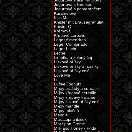
Jogurtová s lesními plody
Jogurtová s limetkou
Jogurtová s pomerančem
Karamelová
Kiss Me
Knister mit Brausegranulat
Knister Q
Krémová
Křupavé cereálie
Leger Almendras
Leger Combinado
Leger Leche
Leche
Limetka a zelený čaj
Lískové oříšky
Lískové oříšky a rozinky
Lískové oříšky celé
Love Me
Lu
Luflée Joghurt
M-joy arašídy a cereálie
M-joy křupavé cereálie
M-joy křupavý karamel
M-joy lískové oříšky celé
M-joy mandle
M-joy mléčná
Mandle
Maracuja a ibišek
Marzipan Creme
Milk and Honey - Frida