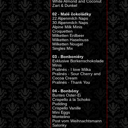
White Almond and Coconut
Zart & Dunkel
02 - Malé čokoládky
22 Alpenmilch Naps
30 Alpenmilch Naps
Alpine Milk Minis
Croquetten
Milketten Erdbeer
Milketten Haselnuss
Milketten Nougat
Singles Mix
03 - Bonboniéry
Exklusive Borkenschokolade
Minis
Pralinés - I love Milka
Pralinés - Sour Cherry and
Cocoa Cream
Pralinés - Thank You
04 - Bonbóny
Buntes Oster-Ei
Crispello á la Schoko
Pudding
Crispello Vanille
Mini Eggs
Montelino
Post vom Weihnachtsmann
Salonky