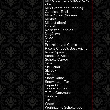
Milk Cream and Choco Keks
- Lisl
Milk Cream and Popping
Candies - Resi
Milk-Coffee Pleasure
Milkinis
Mléčná dietní
Noisette
Noisettes Entieres
Nugátová
Oreo
Pistácie
Pretzel Loves Choco
Rice is Choco's Best Friend
Rodel Spass
Schoko & Keks
Schoko Carver
Silver
Ski Gaudi
Ski Joy
Slalom
Snow Game
Snowboard Fun
Super G
Tendre au Lait
Toffee Ganznuss
Triolade
Tuc
Water
Weihnachts Schokolade