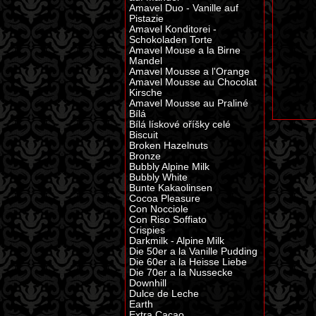
Amavel Duo - Vanille auf
Pistazie
Amavel Konditorei -
Schokoladen Torte
Amavel Mouse a la Birne
Mandel
Amavel Mousse a l'Orange
Amavel Mousse au Chocolat
Kirsche
Amavel Mousse au Praliné
Bílá
Bílá lískové oříšky celé
Biscuit
Broken Hazelnuts
Bronze
Bubbly Alpine Milk
Bubbly White
Bunte Kakaolinsen
Cocoa Pleasure
Con Nocciole
Con Riso Soffiato
Crispies
Darkmilk - Alpine Milk
Die 50er a la Vanille Pudding
Die 60er a la Heisse Liebe
Die 70er a la Nussecke
Downhill
Dulce de Leche
Earth
Extra Cacao