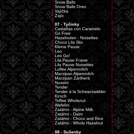
Snow Balls
Snow Balls Oreo
Vajíčka
Zajíc
07 - Tyčinky
Castañas con Caramelo
Go Free
Hazelnoten - Noisettes
Choco Lila Stix
Kleine Pause
Leo
Leo Go!
Lila Pause Fraise
Lila Pause Noisettes
Luflée Alpenmilch
Marzipan Alpenmilch
Marzipan Zartherb
Nussini
Tender
Tender á la Schwarzwälder
Kirsch
Toffee Wholenut
Wafelini
Zatáhni - Alpine Milk
Zatáhni - Daim
Zatáhni - Choco and Rice
Zatáhni - Whole Hazelnut
08 - Sušenky