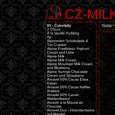
CZ-MIL
01 - Čokolády
Home
2 Chocs
Á la Vanille Pudding
Air
Alpenmilch Schokolade &
Tuc Cracker
Alpine Freshness Yoghurt
Cream and Lime
Alpine Milk
Alpine Milk Cream
Alpine Mountain Milk Cream
and Blueberry
Alpine Sunrise Chocolate
Cream and Strawberry
Amavel 50% Cacao Extra
Kakao
Amavel 50% Cacao Kaffee
Arabica
Amavel 50% Cacao
Walderdbeere
Amavel á la Mouse au
Chocolat
Amavel Duo - Holunderbeere
auf Mandel