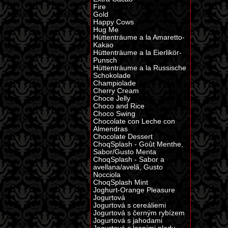
Fire
Gold
Happy Cows
Hug Me
Hüttenträume a la Amaretto-
Kakao
Hüttenträume a la Eierlikör-
Punsch
Hüttenträume a la Russische
Schokolade
Champiolade
Cherry Cream
Choce Jelly
Choco and Rice
Choco Swing
Chocolate con Leche con
Almendras
Chocolate Dessert
ChoqSplash - Goût Menthe,
Sabor/Gusto Menta
ChoqSplash - Sabor a
avellana/avelã, Gusto
Nocciola
ChoqSplash Mint
Joghurt-Orange Pleasure
Jogurtová
Jogurtová s cereáliemi
Jogurtová s černým rybízem
Jogurtová s jahodami