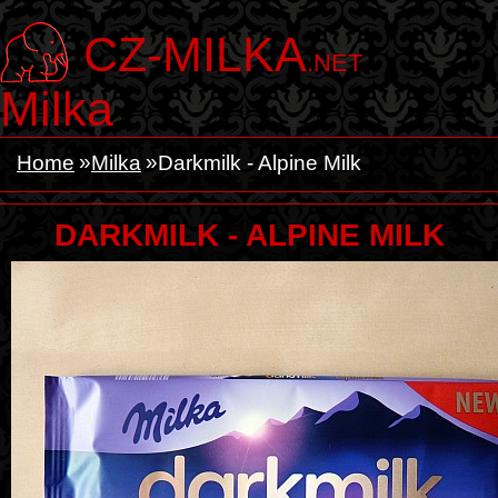
CZ-MILKA
.NET
Milka
Home
Milka
Darkmilk - Alpine Milk
DARKMILK - ALPINE MILK