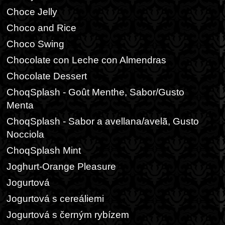
Choce Jelly
Choco and Rice
Choco Swing
Chocolate con Leche con Almendras
Chocolate Dessert
ChoqSplash - Goût Menthe, Sabor/Gusto
Menta
ChoqSplash - Sabor a avellana/avelã, Gusto
Nocciola
ChoqSplash Mint
Joghurt-Orange Pleasure
Jogurtová
Jogurtová s cereáliemi
Jogurtová s černým rybízem