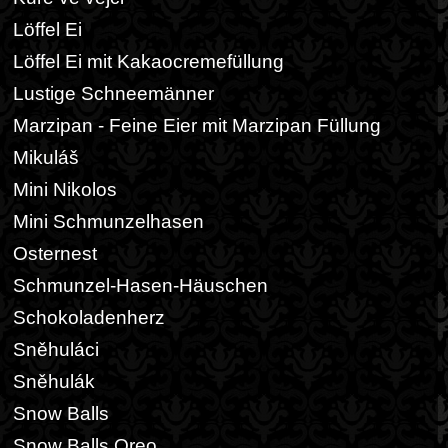
Löffel Ei
Löffel Ei mit Kakaocremefüllung
Lustige Schneemänner
Marzipan - Feine Eier mit Marzipan Füllung
Mikuláš
Mini Nikolos
Mini Schmunzelhasen
Osternest
Schmunzel-Hasen-Häuschen
Schokoladenherz
Sněhuláci
Sněhulák
Snow Balls
Snow Balls Oreo