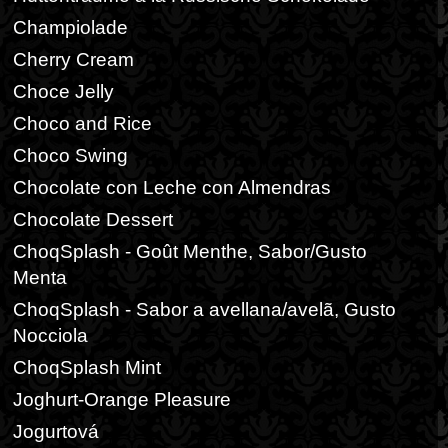
Champiolade
Cherry Cream
Choce Jelly
Choco and Rice
Choco Swing
Chocolate con Leche con Almendras
Chocolate Dessert
ChoqSplash - Goût Menthe, Sabor/Gusto
Menta
ChoqSplash - Sabor a avellana/avelã, Gusto
Nocciola
ChoqSplash Mint
Joghurt-Orange Pleasure
Jogurtová