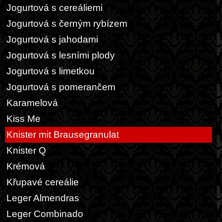
Jogurtová s cereáliemi
Jogurtová s černým rybízem
Jogurtová s jahodami
Jogurtová s lesními plody
Jogurtová s limetkou
Jogurtová s pomerančem
Karamelová
Kiss Me
Knister mit Brausegranulat
Knister Q
Krémová
Křupavé cereálie
Leger Almendras
Leger Combinado