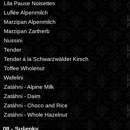
Lila Pause Noisettes
Luflée Alpenmilch
Marzipan Alpenmilch
Marzipan Zartherb
Nussini
Tender
Tender á la Schwarzwälder Kirsch
Toffee Wholenut
Wafelini
Zatáhni - Alpine Milk
Zatáhni - Daim
Zatáhni - Choco and Rice
Zatáhni - Whole Hazelnut
08 - Sušenky