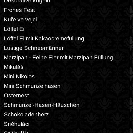
Dekorative kugeln
Frohes Fest
Kuře ve vejci
Löffel Ei
Löffel Ei mit Kakaocremefüllung
Lustige Schneemänner
Marzipan - Feine Eier mit Marzipan Füllung
Mikuláš
Mini Nikolos
Mini Schmunzelhasen
Osternest
Schmunzel-Hasen-Häuschen
Schokoladenherz
Sněhuláci