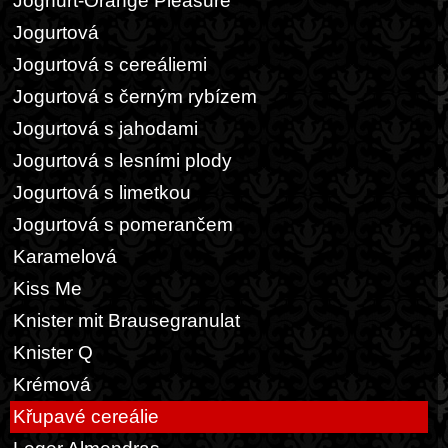
Joghurt-Orange Pleasure
Jogurtová
Jogurtová s cereáliemi
Jogurtová s černým rybízem
Jogurtová s jahodami
Jogurtová s lesními plody
Jogurtová s limetkou
Jogurtová s pomerančem
Karamelová
Kiss Me
Knister mit Brausegranulat
Knister Q
Krémová
Křupavé cereálie