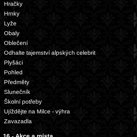
Hračky
Hrnky
Lyže
Obaly
Oblečení
Odhalte tajemství alpských celebrit
Plyšáci
Pohled
Předměty
Slunečník
Školní potřeby
Ujíždějte na Milce - výhra
Zavazadla
16 - Akce a místa