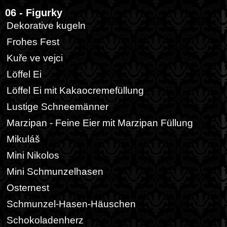
06 - Figurky
Dekorative kugeln
Frohes Fest
Kuře ve vejci
Löffel Ei
Löffel Ei mit Kakaocremefüllung
Lustige Schneemänner
Marzipan - Feine Eier mit Marzipan Füllung
Mikuláš
Mini Nikolos
Mini Schmunzelhasen
Osternest
Schmunzel-Hasen-Häuschen
Schokoladenherz