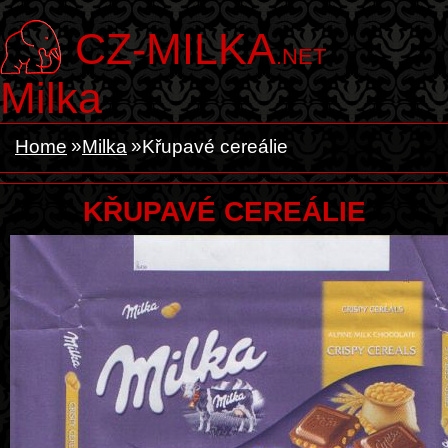
CZ-MILKA
.NET
Milka
Home
Milka
Křupavé cereálie
KŘUPAVÉ CEREÁLIE