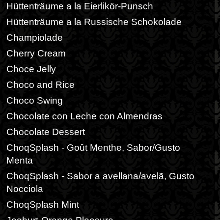
Hüttenträume a la Eierlikör-Punsch
Hüttenträume a la Russische Schokolade
Champiolade
Cherry Cream
Choce Jelly
Choco and Rice
Choco Swing
Chocolate con Leche con Almendras
Chocolate Dessert
ChoqSplash - Goût Menthe, Sabor/Gusto
Menta
ChoqSplash - Sabor a avellana/avelã, Gusto
Nocciola
ChoqSplash Mint