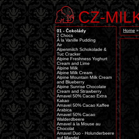
CZ-MIL
01 - Čokolády
Home
2 Chocs
Á la Vanille Pudding
Air
Alpenmilch Schokolade &
Tuc Cracker
Alpine Freshness Yoghurt
Cream and Lime
Alpine Milk
Alpine Milk Cream
Alpine Mountain Milk Cream
and Blueberry
Alpine Sunrise Chocolate
Cream and Strawberry
Amavel 50% Cacao Extra
Kakao
Amavel 50% Cacao Kaffee
Arabica
Amavel 50% Cacao
Walderdbeere
Amavel á la Mouse au
Chocolat
Amavel Duo - Holunderbeere
auf Mandel