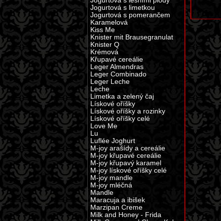
Jogurtová s lesními plody
Jogurtová s limetkou
Jogurtová s pomerančem
Karamelová
Kiss Me
Knister mit Brausegranulat
Knister Q
Krémová
Křupavé cereálie
Leger Almendras
Leger Combinado
Leger Leche
Leche
Limetka a zelený čaj
Lískové oříšky
Lískové oříšky a rozinky
Lískové oříšky celé
Love Me
Lu
Luflée Joghurt
M-joy arašídy a cereálie
M-joy křupavé cereálie
M-joy křupavý karamel
M-joy lískové oříšky celé
M-joy mandle
M-joy mléčná
Mandle
Maracuja a ibišek
Marzipan Creme
Milk and Honey - Frida