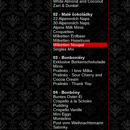
White Almond and Coconut
Zart & Dunkel
02 - Malé čokoládky
22 Alpenmilch Naps
30 Alpenmilch Naps
Alpine Milk Minis
Croquetten
Milketten Erdbeer
Milketten Haselnuss
Milketten Nougat
Singles Mix
03 - Bonboniéry
Exklusive Borkenschokolade
Minis
Pralinés - I love Milka
Pralinés - Sour Cherry and
Cocoa Cream
Pralinés - Thank You
04 - Bonbóny
Buntes Oster-Ei
Crispello á la Schoko
Pudding
Crispello Vanille
Mini Eggs
Montelino
Post vom Weihnachtsmann
Salonky