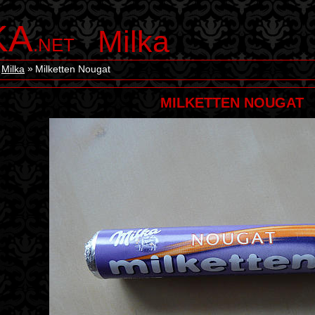
KA
Milka
.NET
Milka
Milketten Nougat
MILKETTEN NOUGAT