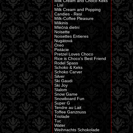
Milk Cream and Choco Keks
- Lisl
Milk Cream and Popping
Candies - Resi
Milk-Coffee Pleasure
Milkinis
Mléčná dietní
Noisette
Noisettes Entieres
Nugátová
Oreo
Pistácie
Pretzel Loves Choco
Rice is Choco's Best Friend
Rodel Spass
Schoko & Keks
Schoko Carver
Silver
Ski Gaudi
Ski Joy
Slalom
Snow Game
Snowboard Fun
Super G
Tendre au Lait
Toffee Ganznuss
Triolade
Tuc
Water
Weihnachts Schokolade