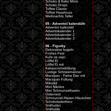
Schoko & Keks Minis
Schoko Drops
Toffee Classic
Toffee Haselnuss
Weihnachts Teller
05 - Adventní kalendáře
Adventní kalendář
Adventskalender 1
Adventskalender 2
Adventskalender 3
06 - Figurky
Dekorative kugeln
Frohes Fest
Kuře ve vejci
Löffel Ei
Löffel Ei mit
Kakaocremefüllung
Lustige Schneemänner
Marzipan - Feine Eier mit
Marzipan Füllung
Mikuláš
Mini Nikolos
Mini Schmunzelhasen
Osternest
Schmunzel-Hasen-Häuschen
Schokoladenherz
Sněhuláci
Sněhulák