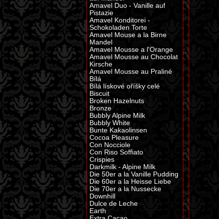
Amavel Duo - Vanille auf
Pistazie
Amavel Konditorei -
Schokoladen Torte
Amavel Mouse a la Birne
Mandel
Amavel Mousse a l'Orange
Amavel Mousse au Chocolat
Kirsche
Amavel Mousse au Praliné
Bílá
Bílá lískové oříšky celé
Biscuit
Broken Hazelnuts
Bronze
Bubbly Alpine Milk
Bubbly White
Bunte Kakaolinsen
Cocoa Pleasure
Con Nocciole
Con Riso Soffiato
Crispies
Darkmilk - Alpine Milk
Die 50er a la Vanille Pudding
Die 60er a la Heisse Liebe
Die 70er a la Nussecke
Downhill
Dulce de Leche
Earth
Extra Cacao