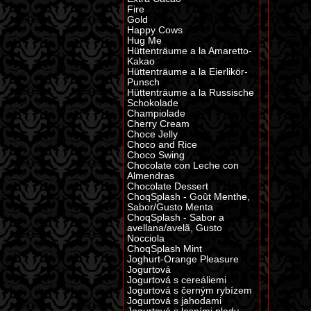
Fire
Gold
Happy Cows
Hug Me
Hüttenträume a la Amaretto-
Kakao
Hüttenträume a la Eierlikör-
Punsch
Hüttenträume a la Russische
Schokolade
Champiolade
Cherry Cream
Choce Jelly
Choco and Rice
Choco Swing
Chocolate con Leche con
Almendras
Chocolate Dessert
ChoqSplash - Goût Menthe,
Sabor/Gusto Menta
ChoqSplash - Sabor a
avellana/avelã, Gusto
Nocciola
ChoqSplash Mint
Joghurt-Orange Pleasure
Jogurtová
Jogurtová s cereáliemi
Jogurtová s černým rybízem
Jogurtová s jahodami