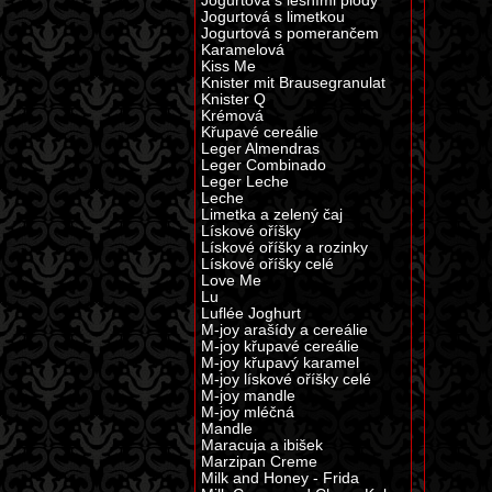
Jogurtová s lesními plody
Jogurtová s limetkou
Jogurtová s pomerančem
Karamelová
Kiss Me
Knister mit Brausegranulat
Knister Q
Krémová
Křupavé cereálie
Leger Almendras
Leger Combinado
Leger Leche
Leche
Limetka a zelený čaj
Lískové oříšky
Lískové oříšky a rozinky
Lískové oříšky celé
Love Me
Lu
Luflée Joghurt
M-joy arašídy a cereálie
M-joy křupavé cereálie
M-joy křupavý karamel
M-joy lískové oříšky celé
M-joy mandle
M-joy mléčná
Mandle
Maracuja a ibišek
Marzipan Creme
Milk and Honey - Frida