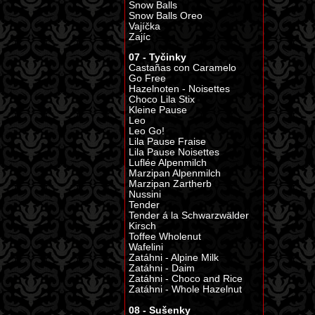
Snow Balls
Snow Balls Oreo
Vajíčka
Zajíc
07 - Tyčinky
Castañas con Caramelo
Go Free
Hazelnoten - Noisettes
Choco Lila Stix
Kleine Pause
Leo
Leo Go!
Lila Pause Fraise
Lila Pause Noisettes
Luflée Alpenmilch
Marzipan Alpenmilch
Marzipan Zartherb
Nussini
Tender
Tender á la Schwarzwälder
Kirsch
Toffee Wholenut
Wafelini
Zatáhni - Alpine Milk
Zatáhni - Daim
Zatáhni - Choco and Rice
Zatáhni - Whole Hazelnut
08 - Sušenky