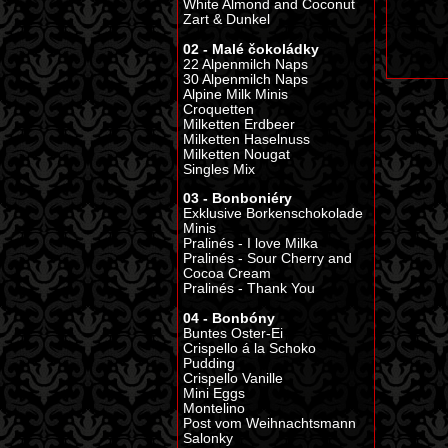
White Almond and Coconut
Zart & Dunkel
02 - Malé čokoládky
22 Alpenmilch Naps
30 Alpenmilch Naps
Alpine Milk Minis
Croquetten
Milketten Erdbeer
Milketten Haselnuss
Milketten Nougat
Singles Mix
03 - Bonboniéry
Exklusive Borkenschokolade
Minis
Pralinés - I love Milka
Pralinés - Sour Cherry and
Cocoa Cream
Pralinés - Thank You
04 - Bonbóny
Buntes Oster-Ei
Crispello á la Schoko
Pudding
Crispello Vanille
Mini Eggs
Montelino
Post vom Weihnachtsmann
Salonky