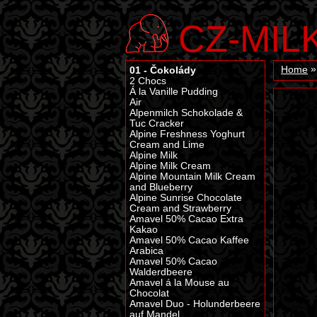
CZ-MIL
01 - Čokolády
Home
2 Chocs
Á la Vanille Pudding
Air
Alpenmilch Schokolade &
Tuc Cracker
Alpine Freshness Yoghurt
Cream and Lime
Alpine Milk
Alpine Milk Cream
Alpine Mountain Milk Cream
and Blueberry
Alpine Sunrise Chocolate
Cream and Strawberry
Amavel 50% Cacao Extra
Kakao
Amavel 50% Cacao Kaffee
Arabica
Amavel 50% Cacao
Walderdbeere
Amavel á la Mouse au
Chocolat
Amavel Duo - Holunderbeere
auf Mandel