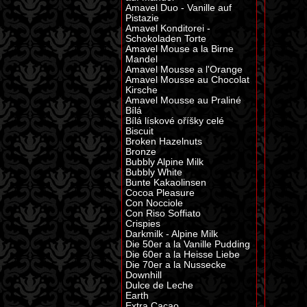
Amavel Duo - Vanille auf
Pistazie
Amavel Konditorei -
Schokoladen Torte
Amavel Mouse a la Birne
Mandel
Amavel Mousse a l'Orange
Amavel Mousse au Chocolat
Kirsche
Amavel Mousse au Praliné
Bílá
Bílá lískové oříšky celé
Biscuit
Broken Hazelnuts
Bronze
Bubbly Alpine Milk
Bubbly White
Bunte Kakaolinsen
Cocoa Pleasure
Con Nocciole
Con Riso Soffiato
Crispies
Darkmilk - Alpine Milk
Die 50er a la Vanille Pudding
Die 60er a la Heisse Liebe
Die 70er a la Nussecke
Downhill
Dulce de Leche
Earth
Extra Cacao