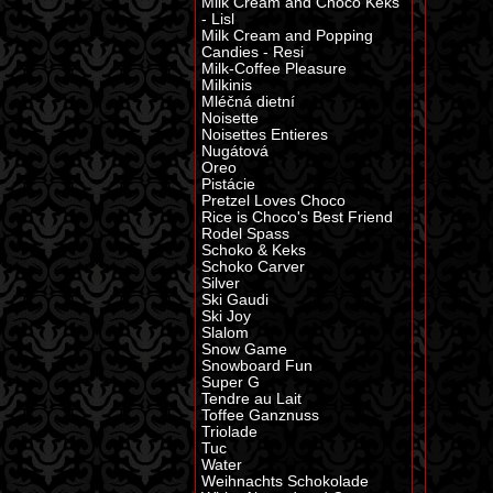
Milk Cream and Choco Keks
- Lisl
Milk Cream and Popping
Candies - Resi
Milk-Coffee Pleasure
Milkinis
Mléčná dietní
Noisette
Noisettes Entieres
Nugátová
Oreo
Pistácie
Pretzel Loves Choco
Rice is Choco's Best Friend
Rodel Spass
Schoko & Keks
Schoko Carver
Silver
Ski Gaudi
Ski Joy
Slalom
Snow Game
Snowboard Fun
Super G
Tendre au Lait
Toffee Ganznuss
Triolade
Tuc
Water
Weihnachts Schokolade