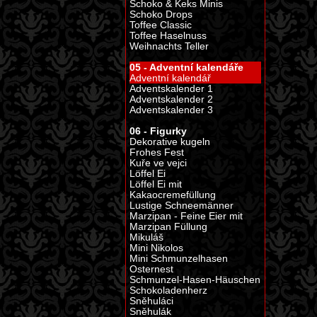
Schoko & Keks Minis
Schoko Drops
Toffee Classic
Toffee Haselnuss
Weihnachts Teller
05 - Adventní kalendáře
Adventní kalendář
Adventskalender 1
Adventskalender 2
Adventskalender 3
06 - Figurky
Dekorative kugeln
Frohes Fest
Kuře ve vejci
Löffel Ei
Löffel Ei mit
Kakaocremefüllung
Lustige Schneemänner
Marzipan - Feine Eier mit
Marzipan Füllung
Mikuláš
Mini Nikolos
Mini Schmunzelhasen
Osternest
Schmunzel-Hasen-Häuschen
Schokoladenherz
Sněhuláci
Sněhulák