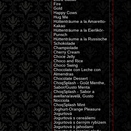
Fire
Gold
Happy Cows
Hug Me
Hüttenträume a la Amaretto-
Kakao
Hüttenträume a la Eierlikör-
Punsch
Hüttenträume a la Russische
Schokolade
Champiolade
Cherry Cream
Choce Jelly
Choco and Rice
Choco Swing
Chocolate con Leche con
Almendras
Chocolate Dessert
ChoqSplash - Goût Menthe,
Sabor/Gusto Menta
ChoqSplash - Sabor a
avellana/avelã, Gusto
Nocciola
ChoqSplash Mint
Joghurt-Orange Pleasure
Jogurtová
Jogurtová s cereáliemi
Jogurtová s černým rybízem
Jogurtová s jahodami