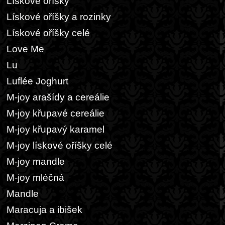
Lískové oříšky
Lískové oříšky a rozinky
Lískové oříšky celé
Love Me
Lu
Luflée Joghurt
M-joy arašídy a cereálie
M-joy křupavé cereálie
M-joy křupavý karamel
M-joy lískové oříšky celé
M-joy mandle
M-joy mléčná
Mandle
Maracuja a ibišek