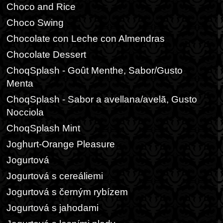
Choco and Rice
Choco Swing
Chocolate con Leche con Almendras
Chocolate Dessert
ChoqSplash - Goût Menthe, Sabor/Gusto
Menta
ChoqSplash - Sabor a avellana/avelã, Gusto
Nocciola
ChoqSplash Mint
Joghurt-Orange Pleasure
Jogurtová
Jogurtová s cereáliemi
Jogurtová s černým rybízem
Jogurtová s jahodami