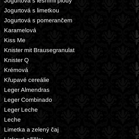
Jogurtová s lesními plody
Jogurtová s limetkou
Jogurtová s pomerančem
Karamelová
Kiss Me
Knister mit Brausegranulat
Knister Q
Krémová
Křupavé cereálie
Leger Almendras
Leger Combinado
Leger Leche
Leche
Limetka a zelený čaj