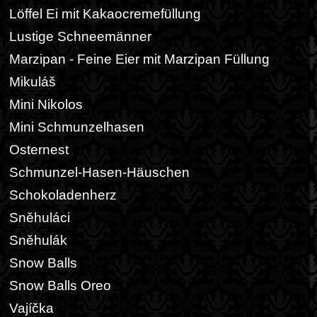
Löffel Ei mit Kakaocremefüllung
Lustige Schneemänner
Marzipan - Feine Eier mit Marzipan Füllung
Mikuláš
Mini Nikolos
Mini Schmunzelhasen
Osternest
Schmunzel-Hasen-Häuschen
Schokoladenherz
Sněhuláci
Sněhulák
Snow Balls
Snow Balls Oreo
Vajíčka