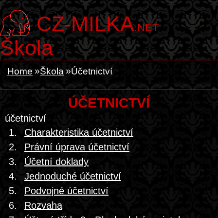
CZ-MILKA
.NET
Škola
Home
Škola
Účetnictví
ÚČETNICTVÍ
účetnictví
1.
Charakteristika účetnictví
2.
Právní úprava účetnictví
3.
Účetní doklady
4.
Jednoduché účetnictví
5.
Podvojné účetnictví
6.
Rozvaha