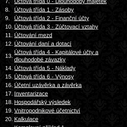
7.
Účtová třída 0 - Dlouhodobý majetek
8.
Účtová třída 1 - Zásoby
9.
Účtová třída 2 - Finanční účty
10.
Účtová třída 3 - Zúčtovací vztahy
11.
Účtování mezd
12.
Účtování daní a dotací
Účtová třída 4 - Kapitálové účty a
13.
dlouhodobé závazky
14.
Účtová třída 5 - Náklady
15.
Účtová třída 6 - Výnosy
16.
Účetní uzávěrka a závěrka
17.
Inventarizace
18.
Hospodářský výsledek
19.
Vnitropodnikové účetnictví
20.
Kalkulace