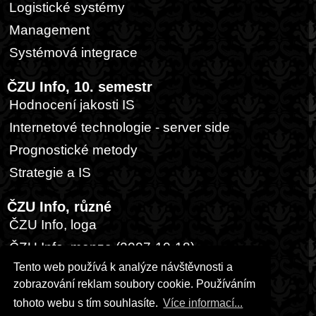
Logistické systémy
Management
Systémová integrace
ČZU Info, 10. semestr
Hodnocení jakosti IS
Internetové technologie - server side
Prognostické metody
Strategie a IS
ČZU Info, různé
ČZU Info, loga
ČZU Info, menza (2007-10-18)
Tento web používá k analýze návštěvnosti a
ČZU Info, nuda na přednášce...
zobrazování reklam soubory cookie. Používáním
ČZU Info, přednášky
tohoto webu s tím souhlasíte.
Více informací...
ČZU Info, různé