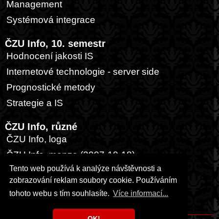
Management
Systémová integrace
ČZU Info, 10. semestr
Hodnocení jakosti IS
Internetové technologie - server side
Prognostické metody
Strategie a IS
ČZU Info, různé
ČZU Info, loga
ČZU Info, menza (2007-10-18)
Tento web používá k analýze návštěvnosti a
ČZU Info, nuda na přednášce...
zobrazování reklam soubory cookie. Používáním
ČZU Info, přednášky
tohoto webu s tím souhlasíte.
Více informací...
ČZU Info, různé
OK!