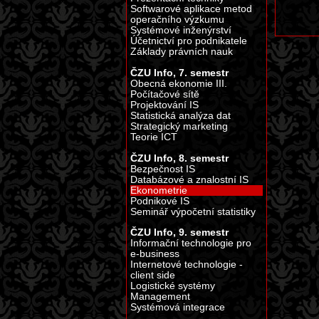
Softwarové aplikace metod
operačního výzkumu
Systémové inženýrství
Účetnictví pro podnikatele
Základy právních nauk
ČZU Info, 7. semestr
Obecná ekonomie III.
Počítačové sítě
Projektování IS
Statistická analýza dat
Strategický marketing
Teorie ICT
ČZU Info, 8. semestr
Bezpečnost IS
Databázové a znalostní IS
Ekonometrie
Podnikové IS
Seminář výpočetní statistiky
ČZU Info, 9. semestr
Informační technologie pro
e-business
Internetové technologie -
client side
Logistické systémy
Management
Systémová integrace