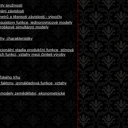
nty pružnosti
ní závislosti
etrů a těsnsoti závislosti - výpočty
nquistovy funkce, jednorovnicové modely
výrobkové simultánní modely
y, charakteristiky
cionální stadia produkční funkce, stínová
ch funkcí, vztahy mezi činiteli výroby
řského trhu
aktoru, izonákladová funkce, vztahy
modely zemědělství, ekonometrické