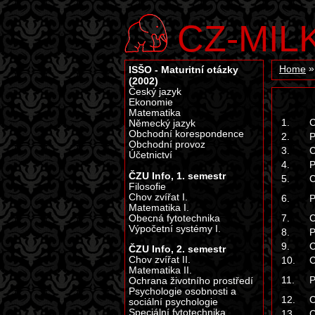
CZ-MIL
ISŠO - Maturitní otázky
Home
(2002)
Český jazyk
Ekonomie
Matematika
1.
C
Německý jazyk
Obchodní korespondence
2.
P
Obchodní provoz
3.
C
Účetnictví
4.
P
ČZU Info, 1. semestr
5.
C
Filosofie
Chov zvířat I.
6.
P
Matematika I.
7.
C
Obecná fytotechnika
Výpočetní systémy I.
8.
P
9.
C
ČZU Info, 2. semestr
10.
C
Chov zvířat II.
Matematika II.
11.
P
Ochrana životního prostředí
Psychologie osobnosti a
12.
C
sociální psychologie
Speciální fytotechnika
13.
C