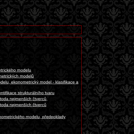
trického modelu
metrických modelů
elu, ekonometrický model - klasifikace a
tifikace strukturálního tvaru
oda nejmenších čtverců,
toda nejmenších čtverců
onometrického modelu, předpoklady