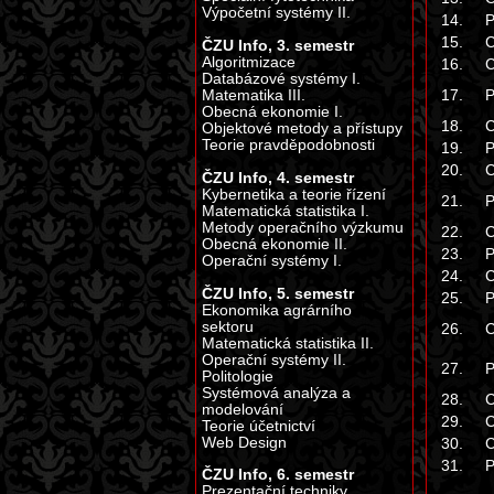
Výpočetní systémy II.
14.
P
15.
C
ČZU Info, 3. semestr
Algoritmizace
16.
C
Databázové systémy I.
17.
P
Matematika III.
Obecná ekonomie I.
18.
C
Objektové metody a přístupy
Teorie pravděpodobnosti
19.
P
20.
C
ČZU Info, 4. semestr
Kybernetika a teorie řízení
21.
P
Matematická statistika I.
Metody operačního výzkumu
22.
C
Obecná ekonomie II.
23.
P
Operační systémy I.
24.
C
ČZU Info, 5. semestr
25.
P
Ekonomika agrárního
sektoru
26.
C
Matematická statistika II.
Operační systémy II.
27.
P
Politologie
Systémová analýza a
28.
C
modelování
29.
C
Teorie účetnictví
Web Design
30.
C
31.
P
ČZU Info, 6. semestr
Prezentační techniky