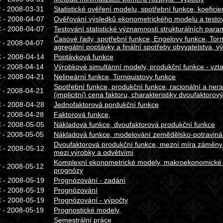
 - 2008-03-31
Statistické ověření modelu, spotřební funkce, koeficie
 - 2008-04-07
Ověřování výsledků ekonometrického modelu a testová
 - 2008-04-07
Testování statistické významnosti strukturálních param
Časové řady, spotřební funkce, Engelovy funkce, Tor
 - 2008-04-07
agregátní poptávky a finální spotřeby obyvatelstva, 
 - 2008-04-14
Poptávková funkce
 - 2008-04-14
Výrobkové simultánní modely, produkční funkce - vztah
 - 2008-04-21
Nelineární funkce, Tornquistovy funkce
Spotřební funkce, produkční funkce, racionální a nera
 - 2008-04-21
(implicitní) cena faktoru, charakteristiky dvoufaktorový
 - 2008-04-28
Jednofaktorová pordukční funkce
 - 2008-04-28
Faktorová funkce,
 - 2008-05-05
Nákladová funkce, dvoufaktorová produkční funkce
 - 2008-05-05
Nákladová funkce, modelování zemědělsko-potraviná
Dvoufaktorová produkční funkce, mezní míra záměny f
 - 2008-05-12
mezi výrobky a odvětvími
Komplexní ekonometrické modely, makroekonomické 
 - 2008-05-12
prognózy
 - 2008-05-19
Prognózování - zadání
 - 2008-05-19
Prognózování
 - 2008-05-19
Prognózování - výpočty
 - 2008-05-19
Prognostické modely,
Semestrální práce