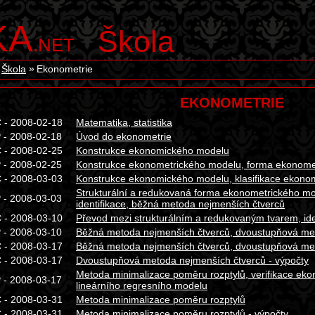
KA
Škola
.NET
Škola
Ekonometrie
EKONOMETRIE
 - 2008-02-18
Matematika, statistika
 - 2008-02-18
Úvod do ekonometrie
 - 2008-02-25
Konstrukce ekonomického modelu
 - 2008-02-25
Konstrukce ekonometrického modelu, forma ekonome
 - 2008-03-03
Konstrukce ekonomického modelu, klasifikace ekono
Strukturální a redukovaná forma ekonometrického mod
 - 2008-03-03
identifikace, běžná metoda nejmenších čtverců
 - 2008-03-10
Převod mezi strukturálním a redukovaným tvarem, iden
 - 2008-03-10
Běžná metoda nejmenších čtverců, dvoustupňová met
 - 2008-03-17
Běžná metoda nejmenších čtverců, dvoustupňová me
 - 2008-03-17
Dvoustupňová metoda nejmenších čtverců - výpočty
Metoda minimalizace poměru rozptylů, verifikace ek
 - 2008-03-17
lineárního regresního modelu
 - 2008-03-31
Metoda minimalizace poměru rozptylů
 - 2008-03-31
Metoda minimalizace poměru rozptylů - výpočty