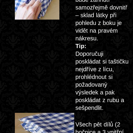
samozřejmě dovnitř
– sklad látky při
pohledu z boku je
vidět na pravém
nákresu.
Tip:
Doporučuji
poskládat si taštičku
nejdříve z lícu,
prohlédnout si
požadovaný
výsledek a pak
poskládat z rubu a
sešpendlit.
Všech pět dílů (2
bočnice a 3 vnitřní