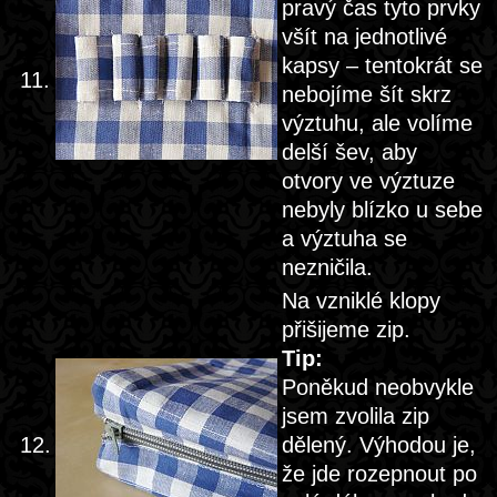
pravý čas tyto prvky
všít na jednotlivé
kapsy – tentokrát se
11.
nebojíme šít skrz
výztuhu, ale volíme
delší šev, aby
otvory ve výztuze
nebyly blízko u sebe
a výztuha se
nezničila.
Na vzniklé klopy
přišijeme zip.
Tip:
Poněkud neobvykle
jsem zvolila zip
12.
dělený. Výhodou je,
že jde rozepnout po