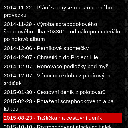
2014-11-22 - Přání s obrysem z krouceného
provázku
2014-11-29 - Výroba scrapbookového
šroubového alba 30×30” – od nákupu materiálu
po hotové album
2014-12-06 - Perníkové stromečky
2014-12-07 - Chrastidlo do Project Life
2014-12-07 - Renovace podložky pod myš
2014-12-07 - Vánoční ozdoba z papírových
srdíček
2015-01-30 - Cestovní deník z polotovarů
2015-02-28 - Potažení scrapbookového alba
látkou
2015-08-23 - Taštička na cestovní deník
2015-10-10 - Rozmnožování afrických fialek