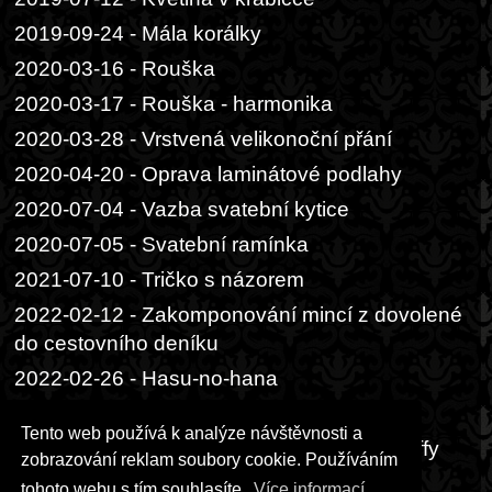
2019-09-24 - Mála korálky
2020-03-16 - Rouška
2020-03-17 - Rouška - harmonika
2020-03-28 - Vrstvená velikonoční přání
2020-04-20 - Oprava laminátové podlahy
2020-07-04 - Vazba svatební kytice
2020-07-05 - Svatební ramínka
2021-07-10 - Tričko s názorem
2022-02-12 - Zakomponování mincí z dovolené
do cestovního deníku
2022-02-26 - Hasu-no-hana
2022-02-26 - Omamori
Tento web používá k analýze návštěvnosti a
2022-09-03 - Tunelová šála z vlny Alize Puffy
zobrazování reklam soubory cookie. Používáním
2024-09-11 - Vypěstování manga z pecky
tohoto webu s tím souhlasíte.
Více informací...