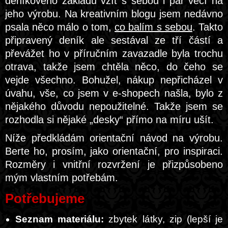
deníkového základu vzít s sebou i pár věcí na
jeho výrobu. Na kreativním blogu jsem nedávno
psala něco málo o tom,
co balím s sebou
. Takto
připravený deník ale sestával ze tří částí a
převážet ho v příručním zavazadle byla trochu
otrava, takže jsem chtěla něco, do čeho se
vejde všechno. Bohužel, nákup nepřicházel v
úvahu, vše, co jsem v e-shopech našla, bylo z
nějakého důvodu nepoužitelné. Takže jsem se
rozhodla si nějaké „desky“ přímo na míru ušít.
Níže předkládám orientační návod na výrobu.
Berte ho, prosím, jako orientační, pro inspiraci.
Rozměry i vnitřní rozvržení je přizpůsobeno
mým vlastním potřebám.
Potřebujeme
Seznam materiálu:
zbytek látky, zip (lepší je