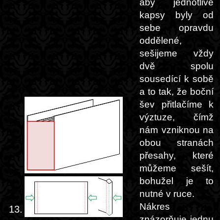
aby jednotlivé
kapsy byly od
sebe opravdu
oddělené,
sešijeme vždy
dvě spolu
sousedící k sobě
a to tak, že boční
šev přitlačíme k
výztuze, čímž
nám vzniknou na
obou stranách
přesahy, které
můžeme sešít,
bohužel je to
nutné v ruce.
Nákres
13.
znázorňuje jednu