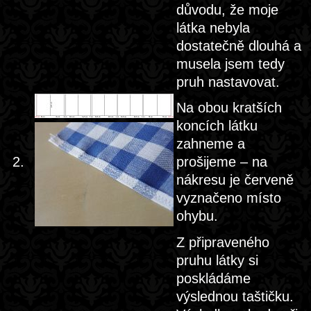
důvodu, že moje
látka nebyla
dostatečně dlouhá a
musela jsem tedy
pruh nastavovat.
Na obou kratších
koncích látku
zahneme a
2.
prošijeme – na
nákresu je červeně
vyznačeno místo
ohybu.
Z připraveného
pruhu látky si
poskládáme
výslednou taštičku.