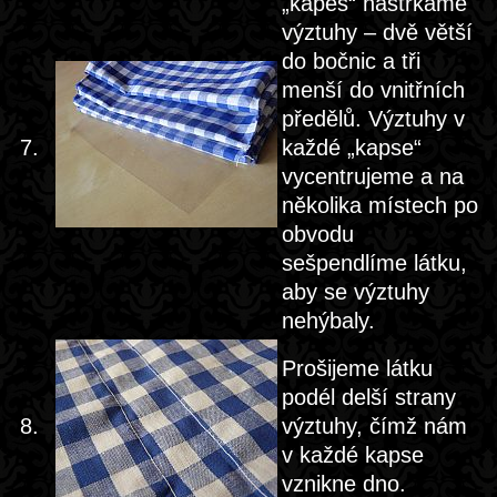
„kapes“ nastrkáme
výztuhy – dvě větší
do bočnic a tři
menší do vnitřních
předělů. Výztuhy v
7.
každé „kapse“
vycentrujeme a na
několika místech po
obvodu
sešpendlíme látku,
aby se výztuhy
nehýbaly.
Prošijeme látku
podél delší strany
8.
výztuhy, čímž nám
v každé kapse
vznikne dno.