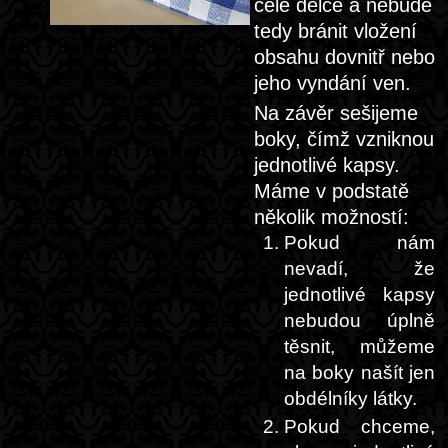
celé délce a nebude
tedy bránit vložení
obsahu dovnitř nebo
jeho vyndání ven.
Na závěr sešijeme
boky, čímž vzniknou
jednotlivé kapsy.
Máme v podstatě
několik možností:
Pokud nám
nevadí, že
jednotlivé kapsy
nebudou úplně
těsnit, můžeme
na boky našít jen
obdélníky látky.
Pokud chceme,