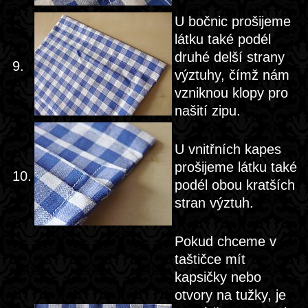
U bočnic prošijeme
látku také podél
druhé delší strany
9.
výztuhy, čímž nám
vzniknou klopy pro
našití zipu.
U vnitřních kapes
prošijeme látku také
10.
podél obou kratších
stran výztuh.
Pokud chceme v
taštičce mít
kapsičky nebo
otvory na tužky, je