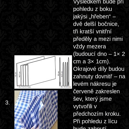
Výsledkem bude při
pohledu z boku
jakýsi „hřeben“ –
dvě delší bočnice,
tři kratší vnitřní
předěly a mezi nimi
vždy mezera
(budoucí dno – 1× 2
cm a 3× 1cm).
Okrajové díly budou
zahnuty dovnitř – na
levém nákresu je
červeně zakreslen
šev, který jsme
3.
vytvořili v
předchozím kroku.
Při pohledu z lícu
bude zahnutí