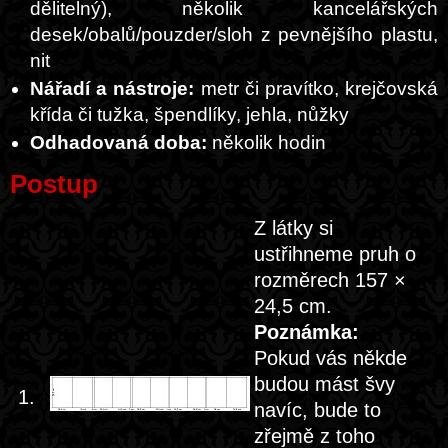
dělitelný), několik kancelářských
desek/obalů/pouzder/sloh z pevnějšího plastu,
nit
Nářadí a nástroje:
metr či pravítko, krejčovská
křída či tužka, špendlíky, jehla, nůžky
Odhadovaná doba:
několik hodin
Postup
Z látky si
ustřihneme pruh o
rozměrech 157 ×
24,5 cm.
Poznámka:
Pokud vás někde
budou mást švy
1.
navíc, bude to
zřejmě z toho