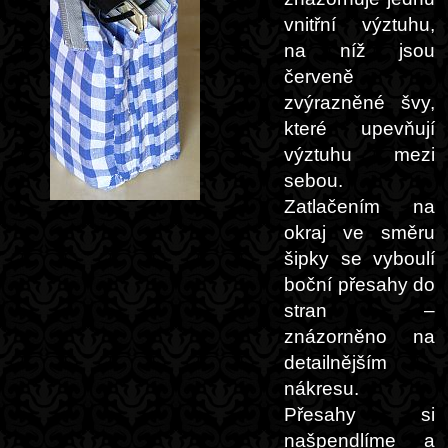
vnitřní výztuhu,
na níž jsou
červeně
zvýrazněné švy,
které upevňují
výztuhu mezi
sebou.
Zatlačením na
okraj ve směru
šipky se vyboulí
boční přesahy do
stran –
znázorněno na
detailnějším
nákresu.
Přesahy si
našpendlíme a