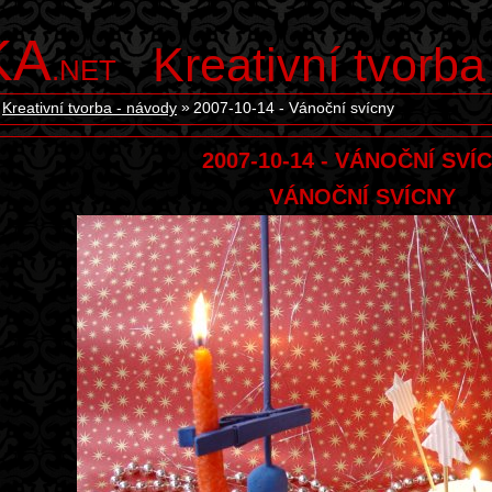
KA
Kreativní tvorba
.NET
Kreativní tvorba - návody
2007-10-14 - Vánoční svícny
2007-10-14 - VÁNOČNÍ SVÍ
VÁNOČNÍ SVÍCNY