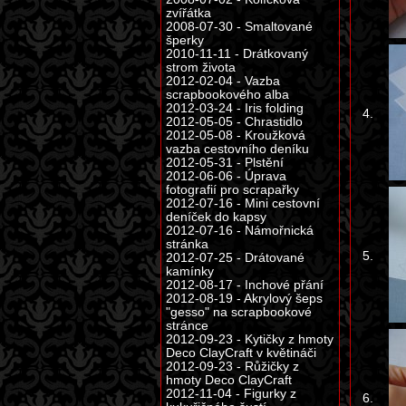
zvířátka
2008-07-30 - Smaltované
šperky
2010-11-11 - Drátkovaný
strom života
2012-02-04 - Vazba
scrapbookového alba
2012-03-24 - Iris folding
4.
2012-05-05 - Chrastidlo
2012-05-08 - Kroužková
vazba cestovního deníku
2012-05-31 - Plstění
2012-06-06 - Úprava
fotografií pro scrapařky
2012-07-16 - Mini cestovní
deníček do kapsy
2012-07-16 - Námořnická
stránka
5.
2012-07-25 - Drátované
kamínky
2012-08-17 - Inchové přání
2012-08-19 - Akrylový šeps
"gesso" na scrapbookové
stránce
2012-09-23 - Kytičky z hmoty
Deco ClayCraft v květináči
2012-09-23 - Růžičky z
hmoty Deco ClayCraft
2012-11-04 - Figurky z
6.