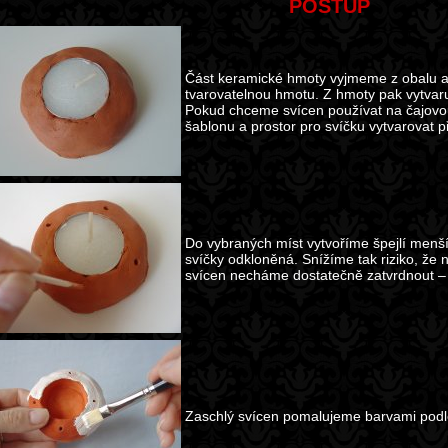
POSTUP
Část keramické hmoty vyjmeme z obalu 
tvarovatelnou hmotu. Z hmoty pak vytvaru
Pokud chceme svícen používat na čajovo
šablonu a prostor pro svíčku vytvarovat p
Do vybraných míst vytvoříme špejlí menší 
svíčky odkloněná. Snížíme tak riziko, že
svícen necháme dostatečně zatvrdnout –
Zaschlý svícen pomalujeme barvami podle