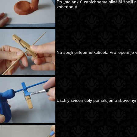
Do „stojánku“ zapíchneme silnější špejli
zatvrdnout.
Na špejli přilepíme kolíček. Pro lepení je 
Uschlý svícen celý pomalujeme libovolný