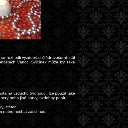
se rozhodli vyzdobit si štědrovečerní stůl
letošních Vánoc. Svícínek může být také
ta na vzduchu tvrdnoucí, lze použít také
pery nebo jiné barvy, ozdobný papír,
y, štětec
ím nutno nechat zaschnout