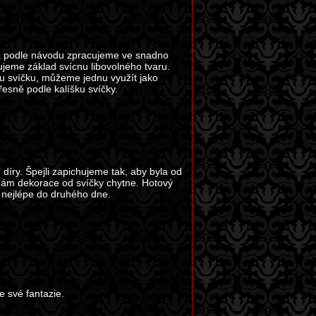
a podle návodu zpracujeme ve snadno
jeme základ svícnu libovolného tvaru.
u svíčku, můžeme jednu využít jako
řesně podle kalíšku svíčky.
díry. Špejli zapichujeme tak, aby byla od
 nám dekorace od svíčky chytne. Hotový
 nejlépe do druhého dne.
 své fantazie.