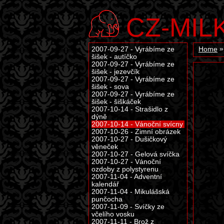
CZ-MIL
2007-09-27 - Vyrábíme ze
Home
šišek - autíčko
2007-09-27 - Vyrábíme ze
šišek - jezevčík
2007-09-27 - Vyrábíme ze
šišek - sova
2007-09-27 - Vyrábíme ze
šišek - šiškáček
2007-10-14 - Strašidlo z
dýně
2007-10-14 - Vánoční svícny
2007-10-26 - Zimní obrázek
2007-10-27 - Dušičkový
věneček
2007-10-27 - Gelová svíčka
2007-10-27 - Vánoční
ozdoby z polystyrenu
2007-11-04 - Adventní
kalendář
2007-11-04 - Mikulášská
punčocha
2007-11-09 - Svíčky ze
včelího vosku
2007-11-11 - Brož z