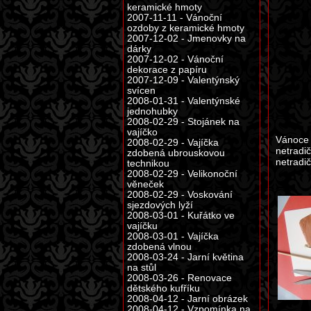
keramické hmoty
2007-11-11 - Vánoční
ozdoby z keramické hmoty
2007-12-02 - Jmenovky na
dárky
2007-12-02 - Vánoční
dekorace z papíru
2007-12-09 - Valentýnský
svícen
2008-01-31 - Valentýnské
jednohubky
2008-02-29 - Stojánek na
vajíčko
Vánoce j
2008-02-29 - Vajíčka
netradi
zdobená ubrouskovou
netradi
technikou
2008-02-29 - Velikonoční
věneček
2008-02-29 - Voskování
sjezdových lyží
2008-03-01 - Kuřátko ve
vajíčku
2008-03-01 - Vajíčka
zdobená vlnou
2008-03-24 - Jarní květina
na stůl
2008-03-26 - Renovace
dětského kufříku
2008-04-12 - Jarní obrázek
2008-04-12 - Vzpomínka na