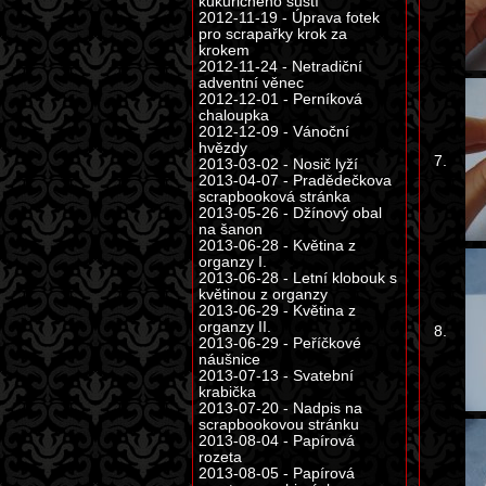
kukuřičného šustí
2012-11-19 - Úprava fotek
pro scrapařky krok za
krokem
2012-11-24 - Netradiční
adventní věnec
2012-12-01 - Perníková
chaloupka
2012-12-09 - Vánoční
hvězdy
7.
2013-03-02 - Nosič lyží
2013-04-07 - Pradědečkova
scrapbooková stránka
2013-05-26 - Džínový obal
na šanon
2013-06-28 - Květina z
organzy I.
2013-06-28 - Letní klobouk s
květinou z organzy
2013-06-29 - Květina z
organzy II.
8.
2013-06-29 - Peříčkové
náušnice
2013-07-13 - Svatební
krabička
2013-07-20 - Nadpis na
scrapbookovou stránku
2013-08-04 - Papírová
rozeta
2013-08-05 - Papírová