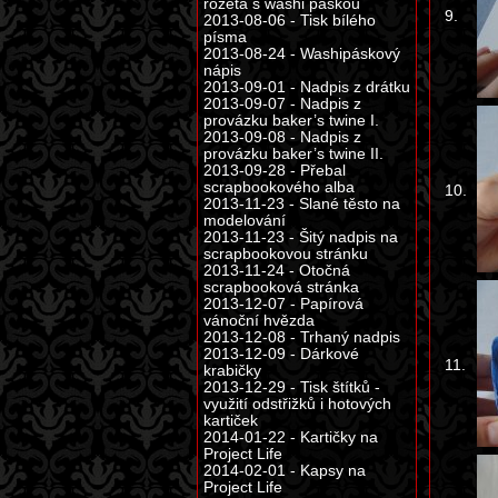
rozeta s washi páskou
9.
2013-08-06 - Tisk bílého
písma
2013-08-24 - Washipáskový
nápis
2013-09-01 - Nadpis z drátku
2013-09-07 - Nadpis z
provázku baker’s twine I.
2013-09-08 - Nadpis z
provázku baker’s twine II.
2013-09-28 - Přebal
scrapbookového alba
10.
2013-11-23 - Slané těsto na
modelování
2013-11-23 - Šitý nadpis na
scrapbookovou stránku
2013-11-24 - Otočná
scrapbooková stránka
2013-12-07 - Papírová
vánoční hvězda
2013-12-08 - Trhaný nadpis
2013-12-09 - Dárkové
11.
krabičky
2013-12-29 - Tisk štítků -
využití odstřižků i hotových
kartiček
2014-01-22 - Kartičky na
Project Life
2014-02-01 - Kapsy na
Project Life