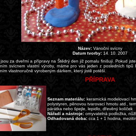
Název:
Vánoční svícny
Datum tvorby:
14. 10. 2007
sou za dveřmi a přípravy na Štědrý den již pomalu finišují. Pokud jste 
čním svícnem vlastní výroby, máme pro vás jeden z posledních tipů 
čním vlastnoručně vyrobeným dárkem, který jistě potěší.
PŘÍPRAVA
Seznam materiálu:
keramická modelovací hmo
polystyren, pěnovou tvarovací hmotu atd., tem
párátka nebo špejle, lepidlo, dřevěný kolíček
Nářadí a nástroje:
omyvatelná podložka, nůžk
Odhadovaná doba:
cca 1 + 1 hodina, mezit