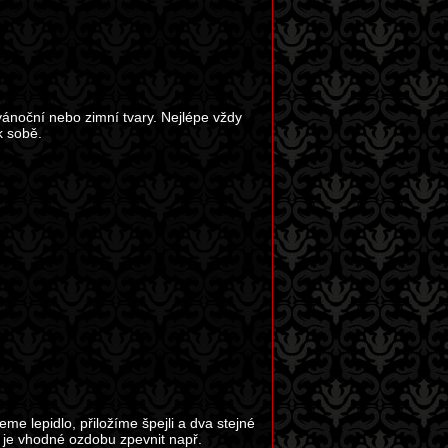
ánoční nebo zimní tvary. Nejlépe vždy
k sobě.
e lepidlo, přiložíme špejli a dva stejné
, je vhodné ozdobu zpevnit např.