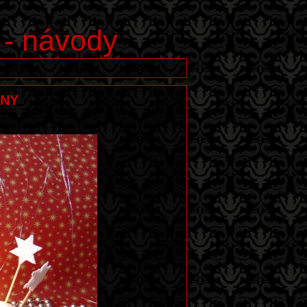
 - návody
CNY