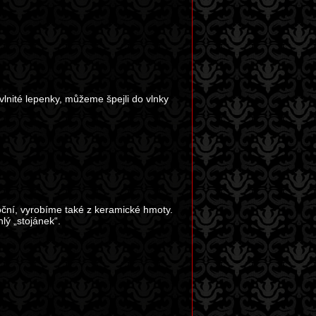
vlnité lepenky, můžeme špejli do vlnky
oční, vyrobíme také z keramické hmoty.
hlý „stojánek“.