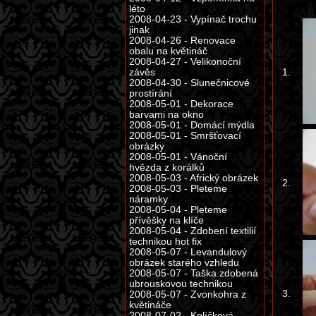
léto
2008-04-23 - Vypínač trochu
jinak
2008-04-26 - Renovace
obalu na květináč
2008-04-27 - Velikonoční
1.
závěs
2008-04-30 - Slunečnicové
prostírání
2008-05-01 - Dekorace
barvami na okno
2008-05-01 - Domácí mýdla
2008-05-01 - Smršťovací
obrázky
2008-05-01 - Vánoční
hvězda z korálků
2008-05-03 - Africký obrázek
2.
2008-05-03 - Pleteme
náramky
2008-05-04 - Pleteme
přívěšky na klíče
2008-05-04 - Zdobení textilií
technikou hot fix
2008-05-07 - Levandulový
obrázek starého vzhledu
2008-05-07 - Taška zdobená
ubrouskovou technikou
3.
2008-05-07 - Zvonkohra z
květináče
2008-07-02 - Kolíčková