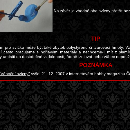
Na závěr je vhodné oba svícny přetřít b
TIP
m pro svíčku může být také zbytek polystyrenu či tvarovací hmoty.
dí často pracujeme s hořlavými materiály a nechceme-li mít z plam
ny umístit do dostatečné vzdálenosti, řádně izolovat nebo vůbec nepouž
POZNÁMKA
"Vánoční svícny"
vyšel 21. 12. 2007 v internetovém hobby magazínu Če