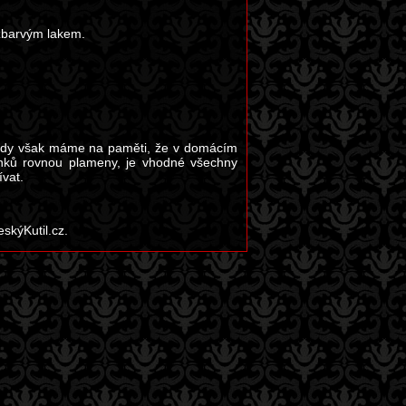
ezbarvým lakem.
 Vždy však máme na paměti, že v domácím
ínků rovnou plameny, je vhodné všechny
ívat.
skýKutil.cz.