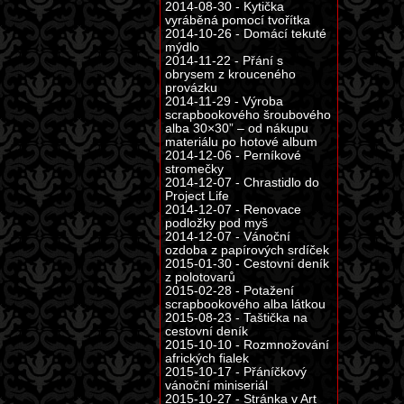
2014-08-30 - Kytička
vyráběná pomocí tvořítka
2014-10-26 - Domácí tekuté
mýdlo
2014-11-22 - Přání s
obrysem z krouceného
provázku
2014-11-29 - Výroba
scrapbookového šroubového
alba 30×30” – od nákupu
materiálu po hotové album
2014-12-06 - Perníkové
stromečky
2014-12-07 - Chrastidlo do
Project Life
2014-12-07 - Renovace
podložky pod myš
2014-12-07 - Vánoční
ozdoba z papírových srdíček
2015-01-30 - Cestovní deník
z polotovarů
2015-02-28 - Potažení
scrapbookového alba látkou
2015-08-23 - Taštička na
cestovní deník
2015-10-10 - Rozmnožování
afrických fialek
2015-10-17 - Přáníčkový
vánoční miniseriál
2015-10-27 - Stránka v Art