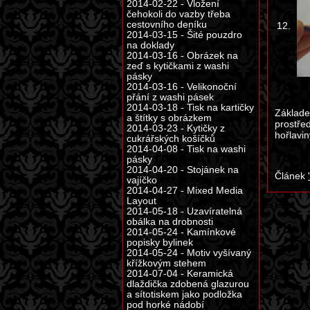
2014-02-22 - Vložení
čehokoli do vazby třeba
cestovního deníku
12.
2014-03-15 - Šité pouzdro
na doklady
2014-03-16 - Obrázek na
zeď s kytičkami z washi
pásky
2014-03-16 - Velikonoční
přání z washi pásek
2014-03-18 - Tisk na kartičky
Základe
a štítky s obrázkem
prostře
2014-03-23 - Kytičky z
hořlavi
cukrářských košíčků
2014-04-08 - Tisk na washi
pásky
2014-04-20 - Stojánek na
Článek
vajíčko
2014-04-27 - Mixed Media
Layout
2014-05-18 - Uzavíratelná
obálka na drobnosti
2014-05-24 - Kamínkové
popisky bylinek
2014-05-24 - Motiv vyšívaný
křížkovým stehem
2014-07-04 - Keramická
dlaždička zdobená glazurou
a sítotiskem jako podložka
pod horké nádobí