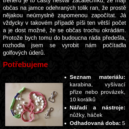
trenérů je to častý nešvar začátečníků, že mají
občas na jamce odehraných tolik ran, že prostě
nějakou neúmyslně zapomenou započítat. Já
vždycky v takovém případě píši ten větší počet
a je dost možné, že se občas trochu okrádám.
Protože bych tomu do budoucna ráda předešla,
rozhodla jsem se vyrobit nám počítadla
golfových úderů.
Potřebujeme
Seznam materiálu:
karabina, vyšívací
příze nebo provázek,
10 korálků
Nářadí a nástroje:
nůžky, háček
Odhadovaná doba:
5