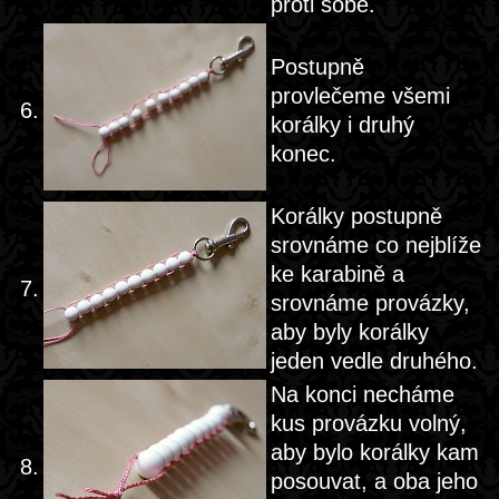
proti sobě.
Postupně
provlečeme všemi
6.
korálky i druhý
konec.
Korálky postupně
srovnáme co nejblíže
ke karabině a
7.
srovnáme provázky,
aby byly korálky
jeden vedle druhého.
Na konci necháme
kus provázku volný,
aby bylo korálky kam
8.
posouvat, a oba jeho