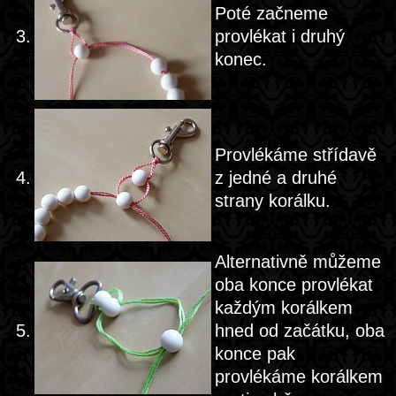
Poté začneme
3.
provlékat i druhý
konec.
Provlékáme střídavě
4.
z jedné a druhé
strany korálku.
Alternativně můžeme
oba konce provlékat
každým korálkem
5.
hned od začátku, oba
konce pak
provlékáme korálkem