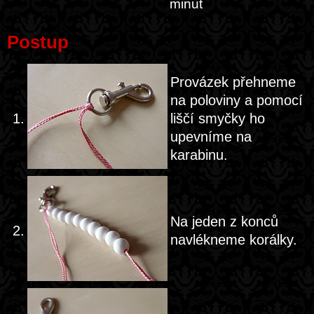
minut
Postup
Provázek přehneme
na poloviny a pomocí
1.
liščí smyčky ho
upevníme na
karabinu.
Na jeden z konců
2.
navlékneme korálky.