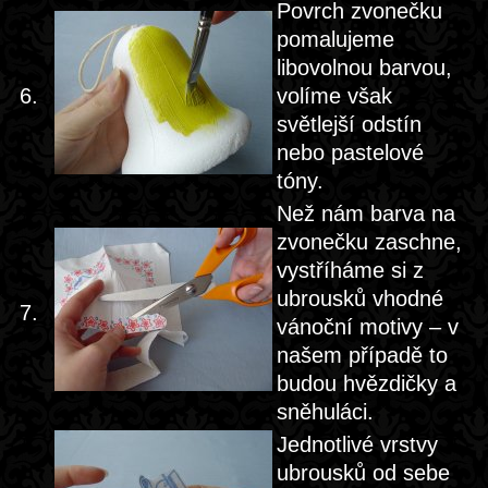
Povrch zvonečku
pomalujeme
libovolnou barvou,
6.
volíme však
světlejší odstín
nebo pastelové
tóny.
Než nám barva na
zvonečku zaschne,
vystříháme si z
ubrousků vhodné
7.
vánoční motivy – v
našem případě to
budou hvězdičky a
sněhuláci.
Jednotlivé vrstvy
ubrousků od sebe