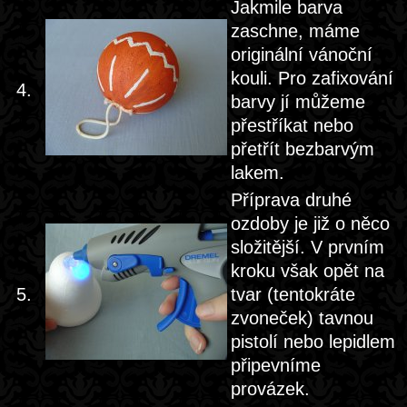
Jakmile barva
zaschne, máme
originální vánoční
kouli. Pro zafixování
4.
barvy jí můžeme
přestříkat nebo
přetřít bezbarvým
lakem.
Příprava druhé
ozdoby je již o něco
složitější. V prvním
kroku však opět na
5.
tvar (tentokráte
zvoneček) tavnou
pistolí nebo lepidlem
připevníme
provázek.