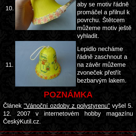
aby se motiv řádně
10.
promáčel a přilnul k
povrchu. Štětcem
můžeme motiv ještě
vyhladit.
Lepidlo necháme
řádně zaschnout a
11.
na závěr můžeme
zvoneček přetřít
bezbarvým lakem.
POZNÁMKA
Článek
"Vánoční ozdoby z polystyrenu"
vyšel 5.
12. 2007 v internetovém hobby magazínu
ČeskýKutil.cz.