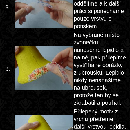
oddělíme a k další
8.
práci si ponecháme
pouze vrstvu s
potiskem.
Na vybrané místo
zvonečku
naneseme lepidlo a
na něj pak přilepíme
vystříhané obrázky
9.
z ubrousků. Lepidlo
nikdy nenanášíme
na ubrousek,
protože ten by se
zkrabatil a potrhal.
Přilepený motiv z
vrchu přetřeme
další vrstvou lepidla,