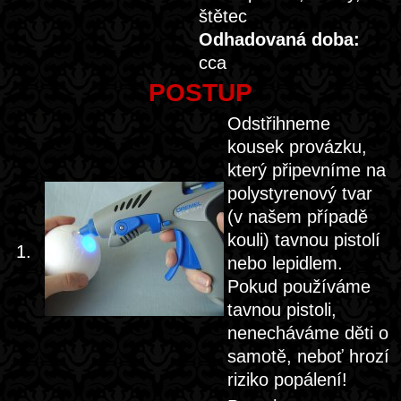
štětec
Odhadovaná doba:
cca
POSTUP
Odstřihneme
kousek provázku,
který připevníme na
polystyrenový tvar
(v našem případě
kouli) tavnou pistolí
1.
nebo lepidlem.
Pokud používáme
tavnou pistoli,
nenecháváme děti o
samotě, neboť hrozí
riziko popálení!