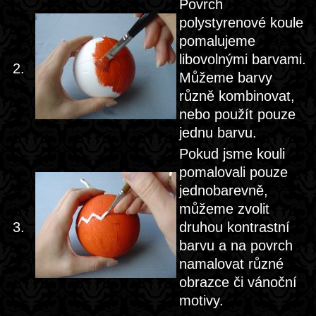
Povrch
polystyrenové koule
pomalujeme
libovolnými barvami.
2.
Můžeme barvy
různě kombinovat,
nebo použít pouze
jednu barvu.
Pokud jsme kouli
pomalovali pouze
jednobarevně,
můžeme zvolit
3.
druhou kontrastní
barvu a na povrch
namalovat různé
obrazce či vánoční
motivy.