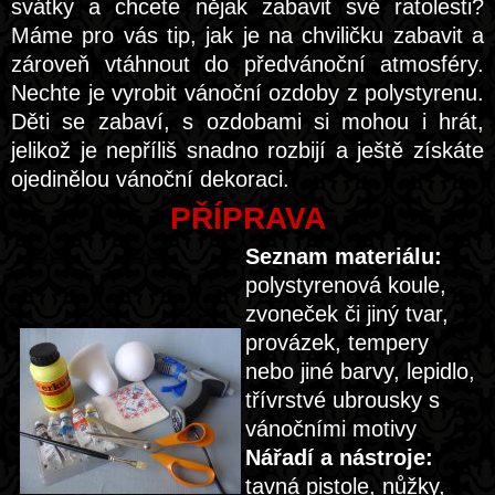
svátky a chcete nějak zabavit své ratolesti?
Máme pro vás tip, jak je na chviličku zabavit a
zároveň vtáhnout do předvánoční atmosféry.
Nechte je vyrobit vánoční ozdoby z polystyrenu.
Děti se zabaví, s ozdobami si mohou i hrát,
jelikož je nepříliš snadno rozbijí a ještě získáte
ojedinělou vánoční dekoraci.
PŘÍPRAVA
Seznam materiálu:
polystyrenová koule,
zvoneček či jiný tvar,
provázek, tempery
nebo jiné barvy, lepidlo,
třívrstvé ubrousky s
vánočními motivy
Nářadí a nástroje:
tavná pistole, nůžky,