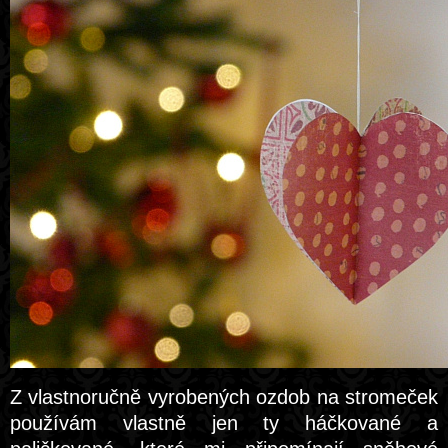
Z vlastnoručně vyrobených ozdob na stromeček
používám vlastně jen ty háčkované a