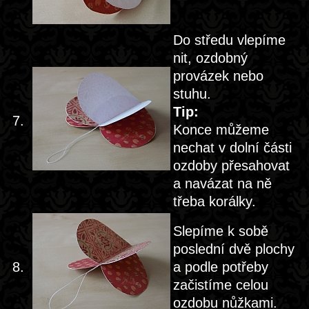
Do středu vlepíme
nit, ozdobný
provázek nebo
stuhu.
Tip:
7.
Konce můžeme
nechat v dolní části
ozdoby přesahovat
a navázat na ně
třeba korálky.
Slepíme k sobě
poslední dvě plochy
8.
a podle potřeby
začistíme celou
ozdobu nůžkami.