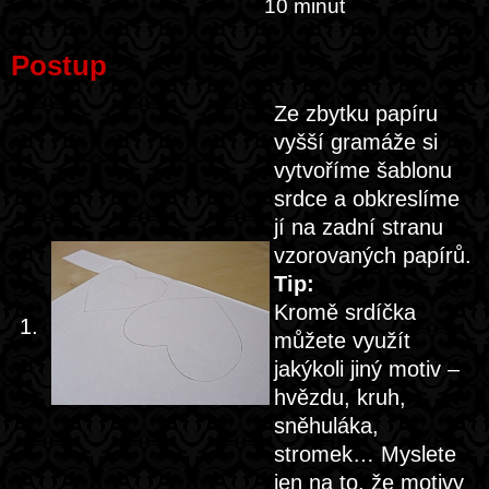
10 minut
Postup
Ze zbytku papíru
vyšší gramáže si
vytvoříme šablonu
srdce a obkreslíme
jí na zadní stranu
vzorovaných papírů.
Tip:
Kromě srdíčka
1.
můžete využít
jakýkoli jiný motiv –
hvězdu, kruh,
sněhuláka,
stromek… Myslete
jen na to, že motivy