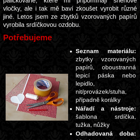
paličkované, které mi připomínají sněhové
vločky, ale i tak mě baví zkoušet vyrobit různé
jiné. Letos jsem ze zbytků vzorovaných papírů
vyrobila srdíčkovou ozdobu.
Potřebujeme
Seznam materiálu:
zbytky vzorovaných
papírů, oboustranná
lepicí páska nebo
lepidlo,
nit/provázek/stuha,
případně korálky
Nářadí a nástroje:
šablona srdíčka,
tužka, nůžky
Odhadovaná doba: