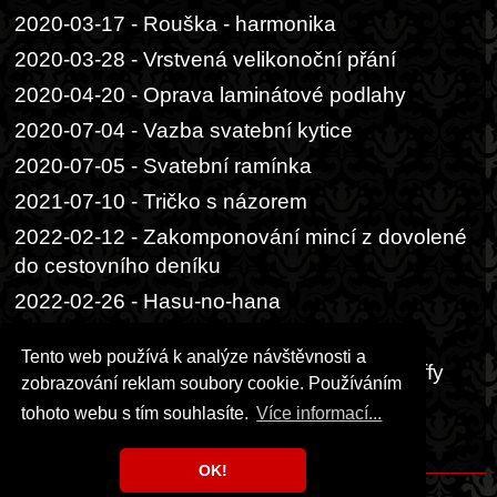
2020-03-17 - Rouška - harmonika
2020-03-28 - Vrstvená velikonoční přání
2020-04-20 - Oprava laminátové podlahy
2020-07-04 - Vazba svatební kytice
2020-07-05 - Svatební ramínka
2021-07-10 - Tričko s názorem
2022-02-12 - Zakomponování mincí z dovolené
do cestovního deníku
2022-02-26 - Hasu-no-hana
2022-02-26 - Omamori
Tento web používá k analýze návštěvnosti a
2022-09-03 - Tunelová šála z vlny Alize Puffy
zobrazování reklam soubory cookie. Používáním
2024-09-11 - Vypěstování manga z pecky
tohoto webu s tím souhlasíte.
Více informací...
2026-06-14 - Kintsugi
OK!