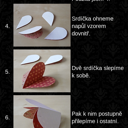
Srdíčka ohneme
4.
napůl vzorem
dovnitř.
Dvě srdíčka slepíme
5.
k sobě.
Pak k nim postupně
6.
přilepíme i ostatní.