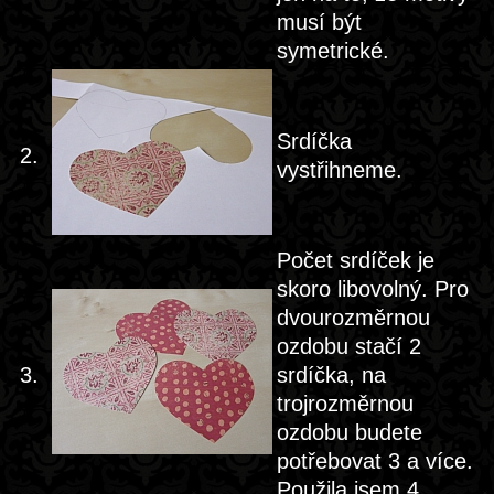
musí být
symetrické.
Srdíčka
2.
vystřihneme.
Počet srdíček je
skoro libovolný. Pro
dvourozměrnou
ozdobu stačí 2
3.
srdíčka, na
trojrozměrnou
ozdobu budete
potřebovat 3 a více.
Použila jsem 4.