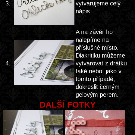
3.
vytvarujeme celý
nápis.
A na závěr ho
nalepíme na
příslušné místo.
Diakritiku můžeme
4.
vytvarovat z drátku
také nebo, jako v
tomto případě,
dokreslit černým
gelovým perem.
DALŠÍ FOTKY