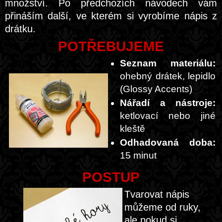
množství. Po předchozích návodech vám
přináším další, ve kterém si vyrobíme nápis z
drátku.
POTŘEBUJEME
Seznam materiálu:
ohebný drátek, lepidlo
(Glossy Accents)
Nářadí a nástroje:
ketlovací nebo jiné
kleště
Odhadovaná doba:
15 minut
POSTUP
Tvarovat nápis
můžeme od ruky,
ale pokud si