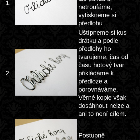
1.
netroufáme,
vytiskneme si
předlohu.
Uštípneme si kus
drátku a podle
předlohy ho
tvarujeme, čas od
času hotový tvar
2.
přikládáme k
předloze a
porovnáváme.
Věrné kopie však
dosáhnout nelze a
ani to není cílem.
Postupně