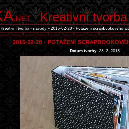
KA
Kreativní tvorba
.NET
Kreativní tvorba - návody
2015-02-28 - Potažení scrapbookového alb
2015-02-28 - POTAŽENÍ SCRAPBOOKOV
Datum tvorby:
28. 2. 2015