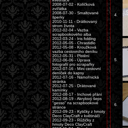
květináče
2008-07-02 - Kolíčková
zvířátka
2008-07-30 - Smaltované
4.
šperky
2010-11-11 - Drátkovaný
strom života
2012-02-04 - Vazba
scrapbookového alba
2012-03-24 - Iris folding
2012-05-05 - Chrastidlo
2012-05-08 - Kroužková
vazba cestovního deníku
2012-05-31 - Plstění
5.
2012-06-06 - Úprava
fotografií pro scrapařky
2012-07-16 - Mini cestovní
deníček do kapsy
2012-07-16 - Námořnická
stránka
2012-07-25 - Drátované
kamínky
2012-08-17 - Inchové přání
2012-08-19 - Akrylový šeps
"gesso" na scrapbookové
6.
stránce
2012-09-23 - Kytičky z hmoty
Deco ClayCraft v květináči
2012-09-23 - Růžičky z
hmoty Deco ClayCraft