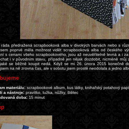
áda předražená scrapbooková alba v divokých barvách nebo s různ
sem poprvé měla možnost vidět scrapbooková alba od českého vý
ní s cenami všeho scrapbookového, jsou až neuvěřitelně levná a i z
echat i v původním stavu, případně jen nějak dozdobit, nicméně můj z
jaké se běžně koupit nedá. Když se mi 26. února 2015 konečně do
jsem na ně zrovna čas, ale v sobotu jsem prostě neodolala a jedno alb
ebujeme
am materiálu:
scrapbookové album, kus látky, knihařský potahový papír
í a nástroje:
pravítko, tužka, nůžky, štětec
dovaná doba:
15 minut
up