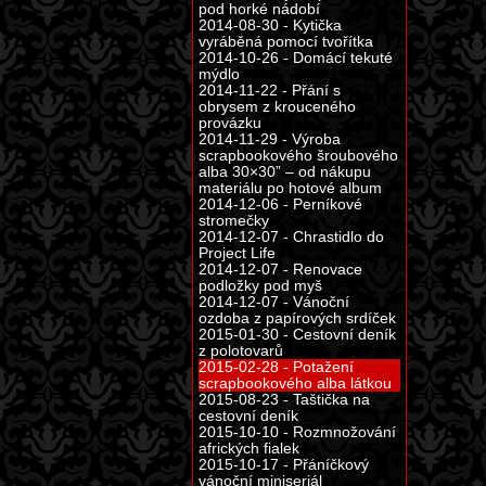
pod horké nádobí
2014-08-30 - Kytička
vyráběná pomocí tvořítka
2014-10-26 - Domácí tekuté
mýdlo
2014-11-22 - Přání s
obrysem z krouceného
provázku
2014-11-29 - Výroba
scrapbookového šroubového
alba 30×30” – od nákupu
materiálu po hotové album
2014-12-06 - Perníkové
stromečky
2014-12-07 - Chrastidlo do
Project Life
2014-12-07 - Renovace
podložky pod myš
2014-12-07 - Vánoční
ozdoba z papírových srdíček
2015-01-30 - Cestovní deník
z polotovarů
2015-02-28 - Potažení
scrapbookového alba látkou
2015-08-23 - Taštička na
cestovní deník
2015-10-10 - Rozmnožování
afrických fialek
2015-10-17 - Přáníčkový
vánoční miniseriál