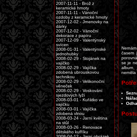
2007-11-11 - Brož z
keramické hmoty
2007-11-11 - Vánoční
ozdoby z keramické hmoty
2007-12-02 - Jmenovky na
dárky
2007-12-02 - Vánoční
dekorace z papíru
2007-12-09 - Valentýnský
svícen
Nemám r
2008-01-31 - Valentýnské
časem j
jednohubky
porovná
2008-02-29 - Stojánek na
se je n
vajíčko
album, 
2008-02-29 - Vajíčka
zdobená ubrouskovou
neměla 
technikou
2008-02-29 - Velikonoční
Potř
věneček
2008-02-29 - Voskování
Sezn
sjezdových lyží
Nářad
2008-03-01 - Kuřátko ve
Odha
vajíčku
2008-03-01 - Vajíčka
Post
zdobená vlnou
2008-03-24 - Jarní květina
na stůl
2008-03-26 - Renovace
dětského kufříku
2008-04-12 - Jarní obrázek