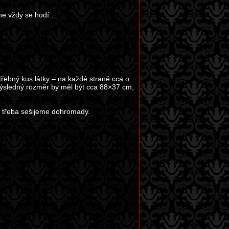
 ne vždy se hodí…
řebný kus látky – na každé straně cca o
Výsledný rozměr by měl být cca 88×37 cm,
é třeba sešijeme dohromady.