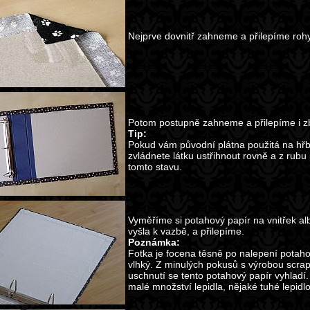
Nejprve dovnitř zahneme a přilepíme rohy
Potom postupně zahneme a přilepíme i zb
Tip:
Pokud vám původní plátna použitá na hřbe
zvládnete látku ustřihnout rovně a z rubu 
tomto stavu.
Vyměříme si potahový papír na vnitřek al
vyšla k vazbě, a přilepíme.
Poznámka:
Fotka je focena těsně po nalepení potahov
vlhký. Z minulých pokusů s výrobou scr
uschnutí se tento potahový papír vyhladí.
malé množství lepidla, nějaké tuhé lepid