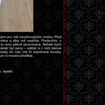
ými pro mě nevyhovujícími motivy. Před
robce a alba mě nadchla. Především, v
a tu cenu pěkně zpracovaná. Nebála bych
áměr byl jasný – udělat si z nich takové
staly do ruky mé tři objednané kousky,
um si musela předělat...
, lepidlo