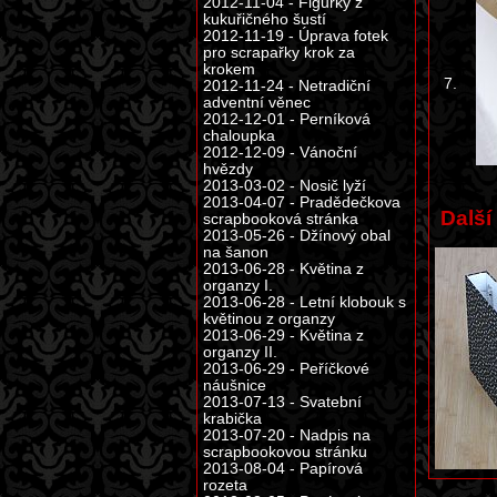
2012-11-04 - Figurky z
kukuřičného šustí
2012-11-19 - Úprava fotek
pro scrapařky krok za
krokem
7.
2012-11-24 - Netradiční
adventní věnec
2012-12-01 - Perníková
chaloupka
2012-12-09 - Vánoční
hvězdy
2013-03-02 - Nosič lyží
2013-04-07 - Pradědečkova
Další
scrapbooková stránka
2013-05-26 - Džínový obal
na šanon
2013-06-28 - Květina z
organzy I.
2013-06-28 - Letní klobouk s
květinou z organzy
2013-06-29 - Květina z
organzy II.
2013-06-29 - Peříčkové
náušnice
2013-07-13 - Svatební
krabička
2013-07-20 - Nadpis na
scrapbookovou stránku
2013-08-04 - Papírová
rozeta