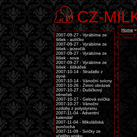
CZ-MIL
Home
2007-09-27 - Vyrábíme ze
šišek - autíčko
2007-09-27 - Vyrábíme ze
šišek - jezevčík
2007-09-27 - Vyrábíme ze
šišek - sova
2007-09-27 - Vyrábíme ze
šišek - šiškáček
2007-10-14 - Strašidlo z
dýně
2007-10-14 - Vánoční svícny
2007-10-26 - Zimní obrázek
2007-10-27 - Dušičkový
věneček
2007-10-27 - Gelová svíčka
2007-10-27 - Vánoční
ozdoby z polystyrenu
2007-11-04 - Adventní
kalendář
2007-11-04 - Mikulášská
punčocha
2007-11-09 - Svíčky ze
včelího vosku