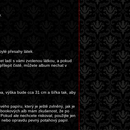
.
ylé přesahy látek.
t ladí s vámi zvolenou látkou, a pokud
přilepit čistě, můžete album nechat v
ba, výška bude cca 31 cm a šířka tak, aby
ého papíru, který je ještě zvlněný, jak je
apbookových alb mám zkušenost, že po
 Pokud ale nechcete riskovat, použijte jen
lo nebo opravdu pevný potahový papír.