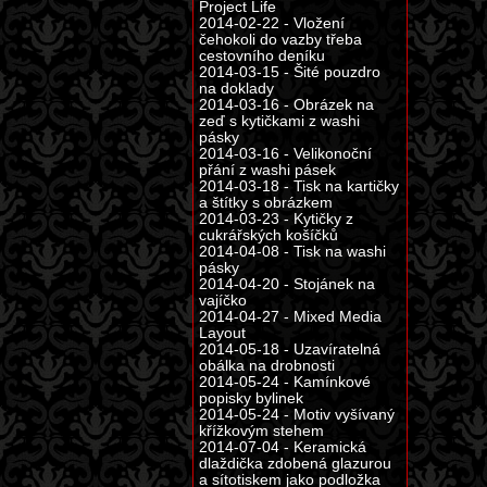
Project Life
2014-02-22 - Vložení
čehokoli do vazby třeba
cestovního deníku
2014-03-15 - Šité pouzdro
na doklady
2014-03-16 - Obrázek na
zeď s kytičkami z washi
pásky
2014-03-16 - Velikonoční
přání z washi pásek
2014-03-18 - Tisk na kartičky
a štítky s obrázkem
2014-03-23 - Kytičky z
cukrářských košíčků
2014-04-08 - Tisk na washi
pásky
2014-04-20 - Stojánek na
vajíčko
2014-04-27 - Mixed Media
Layout
2014-05-18 - Uzavíratelná
obálka na drobnosti
2014-05-24 - Kamínkové
popisky bylinek
2014-05-24 - Motiv vyšívaný
křížkovým stehem
2014-07-04 - Keramická
dlaždička zdobená glazurou
a sítotiskem jako podložka