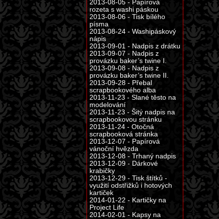
2013-08-05 - Papírová
rozeta s washi páskou
2013-08-06 - Tisk bílého
písma
2013-08-24 - Washipáskový
nápis
2013-09-01 - Nadpis z drátku
2013-09-07 - Nadpis z
provázku baker’s twine I.
2013-09-08 - Nadpis z
provázku baker’s twine II.
2013-09-28 - Přebal
scrapbookového alba
2013-11-23 - Slané těsto na
modelování
2013-11-23 - Šitý nadpis na
scrapbookovou stránku
2013-11-24 - Otočná
scrapbooková stránka
2013-12-07 - Papírová
vánoční hvězda
2013-12-08 - Trhaný nadpis
2013-12-09 - Dárkové
krabičky
2013-12-29 - Tisk štítků -
využití odstřižků i hotových
kartiček
2014-01-22 - Kartičky na
Project Life
2014-02-01 - Kapsy na