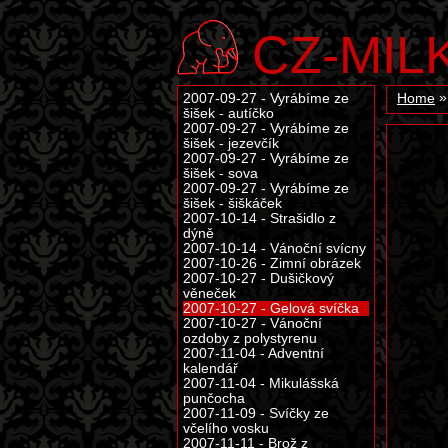
CZ-MIL
2007-09-27 - Vyrábíme ze
Home
šišek - autíčko
2007-09-27 - Vyrábíme ze
šišek - jezevčík
2007-09-27 - Vyrábíme ze
šišek - sova
2007-09-27 - Vyrábíme ze
šišek - šiškáček
2007-10-14 - Strašidlo z
dýně
2007-10-14 - Vánoční svícny
2007-10-26 - Zimní obrázek
2007-10-27 - Dušičkový
věneček
2007-10-27 - Gelová svíčka
2007-10-27 - Vánoční
ozdoby z polystyrenu
2007-11-04 - Adventní
kalendář
2007-11-04 - Mikulášská
punčocha
2007-11-09 - Svíčky ze
včelího vosku
2007-11-11 - Brož z