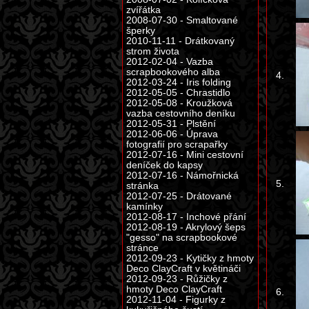
zvířátka
2008-07-30 - Smaltované
šperky
2010-11-11 - Drátkovaný
strom života
2012-02-04 - Vazba
scrapbookového alba
4.
2012-03-24 - Iris folding
2012-05-05 - Chrastidlo
2012-05-08 - Kroužková
vazba cestovního deníku
2012-05-31 - Plstění
2012-06-06 - Úprava
fotografií pro scrapařky
2012-07-16 - Mini cestovní
deníček do kapsy
2012-07-16 - Námořnická
5.
stránka
2012-07-25 - Drátované
kamínky
2012-08-17 - Inchové přání
2012-08-19 - Akrylový šeps
"gesso" na scrapbookové
stránce
2012-09-23 - Kytičky z hmoty
Deco ClayCraft v květináči
2012-09-23 - Růžičky z
hmoty Deco ClayCraft
6.
2012-11-04 - Figurky z