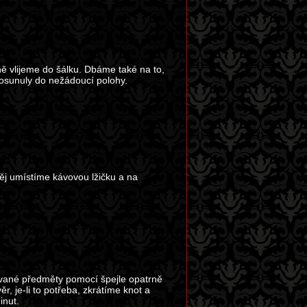
ně vlijeme do šálku. Dbáme také na to,
sunuly do nežádoucí polohy.
ěj umístíme kávovou lžičku a na
.
vané předměty pomocí špejle opatrně
, je-li to potřeba, zkrátíme knot a
inut.