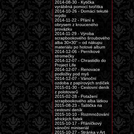
2014-08-30 - Kytička
vyráběná pomocí tvořítka
2014-10-26 - Domácí tekuté
mýdlo
2014-11-22 - Přání s
obrysem z krouceného
provázku
2014-11-29 - Výroba
scrapbookového šroubového
alba 30×30” – od nákupu
materiálu po hotové album
2014-12-06 - Perníkové
stromečky
2014-12-07 - Chrastidlo do
Project Life
2014-12-07 - Renovace
podložky pod myš
2014-12-07 - Vánoční
ozdoba z papírových srdíček
2015-01-30 - Cestovní deník
z polotovarů
2015-02-28 - Potažení
scrapbookového alba látkou
2015-08-23 - Taštička na
cestovní deník
2015-10-10 - Rozmnožování
afrických fialek
2015-10-17 - Přáníčkový
vánoční miniseriál
2015-10-27 - Stránka v Art