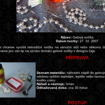
Název:
Gelová svíčka
Datum tvorby:
27. 10. 2007
i chceme vyrobit netradiční svíčku na vánoční stůl nebo někomu da
máme pro vás tip na výrobu domácí gelové svíčky v designu čaje.
PŘÍPRAVA
Seznam materiálu:
náhradní náplň do gelový
odolnou vyšším teplotám, lepidlo nebo tavnou p
kostku cukru
Nářadí a nástroje:
hrnec
Odhadovaná doba:
cca 30 minut
POSTUP