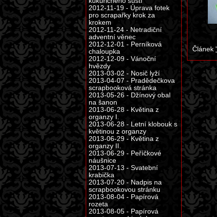
kukuřičného šustí
2012-11-19 - Úprava fotek
pro scrapařky krok za
krokem
2012-11-24 - Netradiční
adventní věnec
2012-12-01 - Perníková
Článek
chaloupka
2012-12-09 - Vánoční
hvězdy
2013-03-02 - Nosič lyží
2013-04-07 - Pradědečkova
scrapbooková stránka
2013-05-26 - Džínový obal
na šanon
2013-06-28 - Květina z
organzy I.
2013-06-28 - Letní klobouk s
květinou z organzy
2013-06-29 - Květina z
organzy II.
2013-06-29 - Peříčkové
náušnice
2013-07-13 - Svatební
krabička
2013-07-20 - Nadpis na
scrapbookovou stránku
2013-08-04 - Papírová
rozeta
2013-08-05 - Papírová