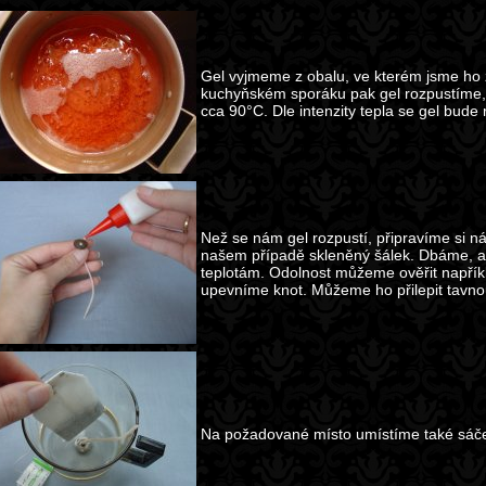
Gel vyjmeme z obalu, ve kterém jsme ho z
kuchyňském sporáku pak gel rozpustíme, 
cca 90°C. Dle intenzity tepla se gel bude 
Než se nám gel rozpustí, připravíme si n
našem případě skleněný šálek. Dbáme, ab
teplotám. Odolnost můžeme ověřit napřík
upevníme knot. Můžeme ho přilepit tavnou
Na požadované místo umístíme také sáče