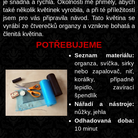
je snadná a rychlá. Okolnosti mě přiměly, abych
také několik květinek vyrobila, a při té příležitosti
jsem pro vás připravila návod. Tato květina se
vyrábí ze čtverečků organzy a vznikne bohatá a
členitá květina.
POTŘEBUJEME
Seznam materiálu:
organza, svíčka, sirky
nebo zapalovač, niť,
korálky, případně
lepidlo, zavírací
špendlík
Nářadí a nástroje:
nůžky, jehla
Odhadovaná doba:
10 minut