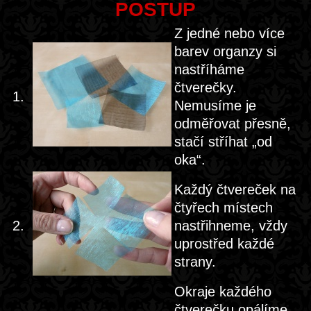
POSTUP
Z jedné nebo více
barev organzy si
nastříháme
čtverečky.
1.
Nemusíme je
odměřovat přesně,
stačí stříhat „od
oka“.
Každý čtvereček na
čtyřech místech
2.
nastřihneme, vždy
uprostřed každé
strany.
Okraje každého
čtverečku opálíme