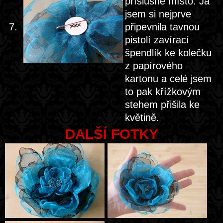
příslušné místo. Já
jsem si nejprve
7.
připevnila tavnou
pistolí zavírací
špendlík ke kolečku
z papírového
kartonu a celé jsem
to pak křížkovým
stehem přišila ke
květině.
DALŠÍ FOTKY