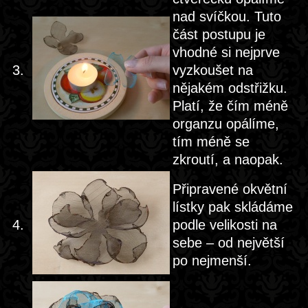
nad svíčkou. Tuto
část postupu je
vhodné si nejprve
3.
vyzkoušet na
nějakém odstřižku.
Platí, že čím méně
organzu opálíme,
tím méně se
zkroutí, a naopak.
Připravené okvětní
lístky pak skládáme
4.
podle velikosti na
sebe – od největší
po nejmenší.