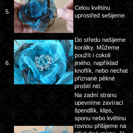
Celou květinu
5.
uprostřed sešijeme.
Do středu našijeme
korálky. Můžeme
použít i cokoli
6.
jiného, například
knoflík, nebo nechat
přiznané pěkné
prošití nití.
Na zadní stranu
upevníme zavírací
špendlík, klips,
sponu nebo květinu
rovnou přišijeme na