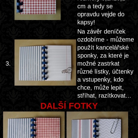
cm a tedy se
opravdu vejde do
kapsy!
Na závěr deníček
ozdobíme - můžeme
použít kancelářské
sponky, za které je
3.
možné zastrkat
různé lístky, účtenky
a vstupenky, kdo
chce, může lepit,
stříhat, razítkovat...
DALŠÍ FOTKY