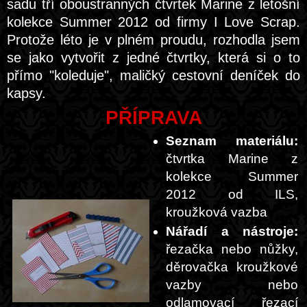
sadu tří oboustranných čtvrtek Marine z letošní
kolekce Summer 2012 od firmy I Love Scrap.
Protože léto je v plném proudu, rozhodla jsem
se jako vytvořit z jedné čtvrtky, která si o to
přímo "koleduje", maličký cestovní deníček do
kapsy.
PŘÍPRAVA
Seznam materiálu:
čtvrtka Marine z
kolekce Summer
2012 od ILS,
kroužková vazba
Nářadí a nástroje:
řezačka nebo nůžky,
děrovačka kroužkové
vazby nebo
odlamovací řezací