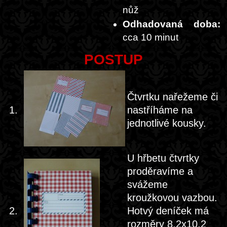
nůž
Odhadovaná doba:
cca 10 minut
POSTUP
Čtvrtku nařežeme či
1.
nastříháme na
jednotlivé kousky.
U hřbetu čtvrtky
proděravíme a
svážeme
kroužkovou vazbou.
2.
Hotvý deníček má
rozměry 8,2x10,2