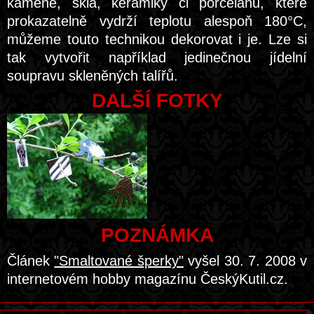
kamene, skla, keramiky či porcelánu, které
prokazatelně vydrží teplotu alespoň 180°C,
můžeme touto technikou dekorovat i je. Lze si
tak vytvořit například jedinečnou jídelní
soupravu skleněných talířů.
DALŠÍ FOTKY
POZNÁMKA
Článek
"Smaltované šperky"
vyšel 30. 7. 2008 v
internetovém hobby magazínu ČeskýKutil.cz.