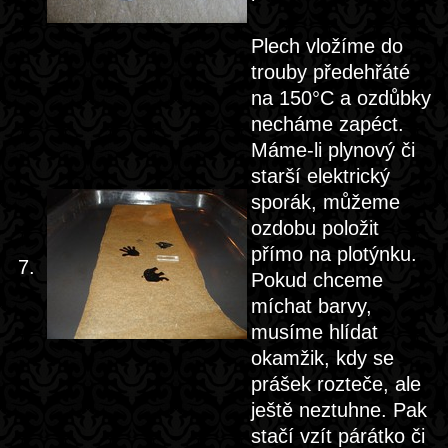
Plech vložíme do
trouby předehřáté
na 150°C a ozdůbky
necháme zapéct.
Máme-li plynový či
starší elektrický
sporák, můžeme
ozdobu položit
přímo na plotýnku.
7.
Pokud chceme
míchat barvy,
musíme hlídat
okamžik, kdy se
prášek rozteče, ale
ještě neztuhne. Pak
stačí vzít párátko či