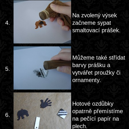
Na zvolený výsek
4.
začneme sypat
smaltovací prášek.
Můžeme také střídat
barvy prášku a
5.
vytvářet proužky či
ornamenty.
Hotové ozdůbky
opatrně přemístíme
6.
na pečící papír na
plech.