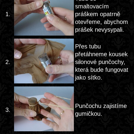
smaltovacím
1.
práškem opatrně
otevřeme, abychom
prášek nevysypali.
Přes tubu
přetáhneme kousek
2.
silonové punčochy,
která bude fungovat
jako sítko.
Punčochu zajistíme
3.
gumičkou.