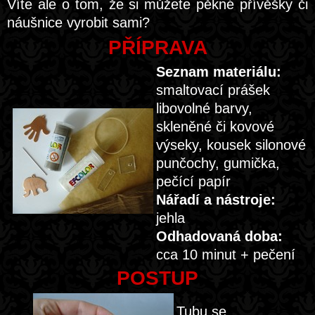
Víte ale o tom, že si můžete pěkné přívěšky či
náušnice vyrobit sami?
PŘÍPRAVA
Seznam materiálu:
smaltovací prášek
libovolné barvy,
skleněné či kovové
výseky, kousek silonové
punčochy, gumička,
pečící papír
Nářadí a nástroje:
jehla
Odhadovaná doba:
cca 10 minut + pečení
POSTUP
Tubu se