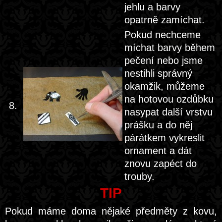
jehlu a barvy
opatrně zamíchat.
Pokud nechceme
míchat barvy během
pečení nebo jsme
nestihli správný
okamžik, můžeme
na hotovou ozdůbku
8.
nasypat další vrstvu
prášku a do něj
párátkem vykreslit
ornament a dát
znovu zapéct do
trouby.
TIP
Pokud máme doma nějaké předměty z kovu,