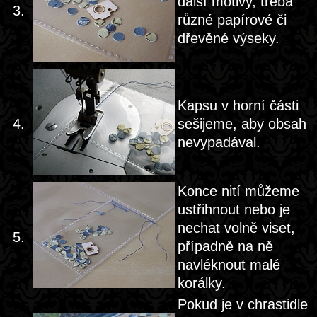
další motivy, třeba
3.
různé papírové či
dřevěné výseky.
Kapsu v horní části
4.
sešijeme, aby obsah
nevypadával.
Konce nití můžeme
ustřihnout nebo je
nechat volně viset,
5.
případně na ně
navléknout malé
korálky.
Pokud je v chrastidle