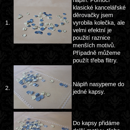
náplň. Pomocí
klasické kancelářské
děrovačky jsem
1.
vyrobila kolečka, ale
velmi efektní je
použití raznice
menších motivů.
Případně můžeme
použít třeba flitry.
Náplň nasypeme do
2.
jedné kapsy.
Do kapsy přidáme