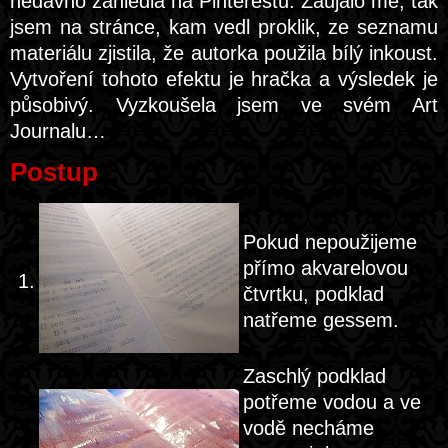
nedávno zahlédla na Pinterestu. Zaujalo mě, tak
jsem na stránce, kam vedl proklik, ze seznamu
materiálu zjistila, že autorka použila bílý inkoust.
Vytvoření tohoto efektu je hračka a výsledek je
působivý. Vyzkoušela jsem ve svém Art
Journalu…
Postup
Pokud nepoužijeme
přímo akvarelovou
1.
čtvrtku, podklad
natřeme gessem.
Zaschlý podklad
potřeme vodou a ve
vodě necháme