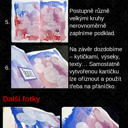
Postupně různě
velkými kruhy
5.
nerovnoměrně
zaplníme podklad.
Na závěr dozdobíme
– kytičkami, výseky,
texty… Samostatně
6.
vytvořenou kartičku
lze oříznout a použít
třeba na přáníčko.
Další fotky