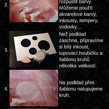
rozpustit barvy.
2.
Můžeme použít
akvarelové barvy,
inkousty, tempery,
vodovky…
Než podklad
zaschne, připravíme
si bílý inkoust,
3.
tupovací houbičku a
šablonu kruhů
několika velikostí.
Na podklad přes
4.
šablonu natupujeme
kruh.