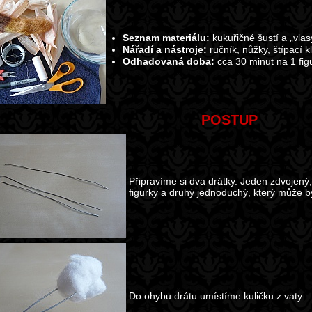
Seznam materiálu:
kukuřičné šustí a „vlasy
Nářadí a nástroje:
ručník, nůžky, štípací kl
Odhadovaná doba:
cca 30 minut na 1 fig
POSTUP
Připravíme si dva drátky. Jeden zdvojen
figurky a druhý jednoduchý, který může bý
Do ohybu drátu umístíme kuličku z vaty.