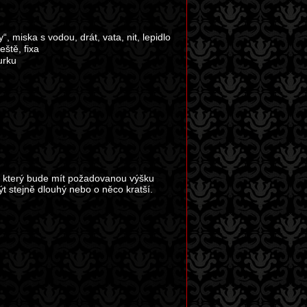
“, miska s vodou, drát, vata, nit, lepidlo
eště, fixa
urku
ý, který bude mít požadovanou výšku
t stejně dlouhý nebo o něco kratší.