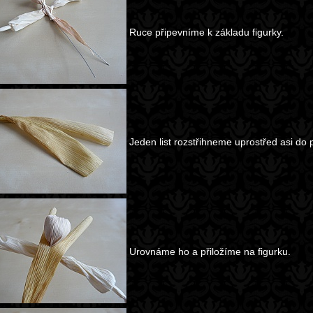
Ruce připevníme k základu figurky.
Jeden list rozstřihneme uprostřed asi do p
Urovnáme ho a přiložíme na figurku.