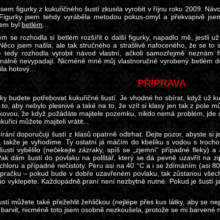
jsem figurky z kukuřičného šustí zkusila vyrobit v říjnu roku 2009. Ná
Figurky jsem tehdy vyráběla metodou pokus-omyl a překvapivě jsem
kem byl
betlém
...
m se rozhodla si betlém rozšířit o další figurky, napadlo mě, jestli už
Něco jsem našla, ale tak stručného a strašlivě nafoceného, že se to
 tedy rozhodla vyrobit návod vlastní, ačkoli samozřejmě neznám fí
onálně nevypadají. Nicméně mně můj vlastnoručně vyrobený betlém d
la hotový...
PŘÍPRAVA
rky budete potřebovat kukuřičné šustí. Je vhodné ho sbírat, když už ku
 to, aby nebylo plesnivé a také na to, že vzít si klasy jen tak z pole
ovou, že když požádáte majitele pozemku, nikdo nemá problém, jde o 
kuřici můžete majiteli vrátit...
rání doporučuji šustí z klasů opatrně odtrhat. Dejte pozor, abyste si jed
, takže je vyhodíme. Ty ostatní já máčím do kbelíku s vodou s trocho
šustí vybělilo (nečekejte zázraky, spíš se „zjemní“ případné fleky) a
 Pak dám šustí do povlaku na polštář, který se dá pevně uzavřít na zi
chloru a případné nečistoty. Peru asi na 40 °C a i se ždímáním (asi 8
pračku – pokud bude v dobře uzavřeném povlaku, tak zůstanou všechn
no vyklepete. Každopádně praní není nezbytně nutné. Pokud je šustí jak
stí můžete také přežehlit žehličkou (nejlépe přes kus látky, aby se nepo
 barvit, nicméně toto jsem osobně nezkoušela, protože se mi barvené ne