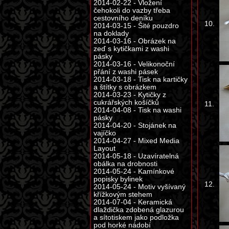
2014-02-22 - Vložení
čehokoli do vazby třeba
cestovního deníku
10.
2014-03-15 - Šité pouzdro
na doklady
2014-03-16 - Obrázek na
zeď s kytičkami z washi
pásky
2014-03-16 - Velikonoční
přání z washi pásek
2014-03-18 - Tisk na kartičky
a štítky s obrázkem
2014-03-23 - Kytičky z
cukrářských košíčků
11.
2014-04-08 - Tisk na washi
pásky
2014-04-20 - Stojánek na
vajíčko
2014-04-27 - Mixed Media
Layout
2014-05-18 - Uzavíratelná
obálka na drobnosti
2014-05-24 - Kamínkové
popisky bylinek
12.
2014-05-24 - Motiv vyšívaný
křížkovým stehem
2014-07-04 - Keramická
dlaždička zdobená glazurou
a sítotiskem jako podložka
pod horké nádobí