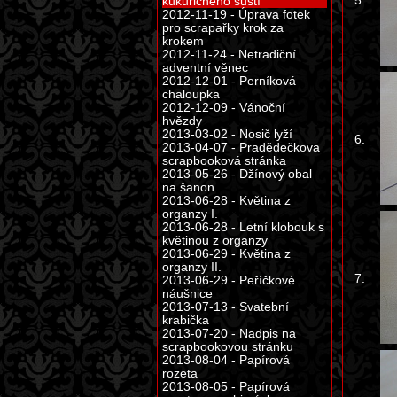
5.
kukuřičného šustí
2012-11-19 - Úprava fotek
pro scrapařky krok za
krokem
2012-11-24 - Netradiční
adventní věnec
2012-12-01 - Perníková
chaloupka
2012-12-09 - Vánoční
hvězdy
2013-03-02 - Nosič lyží
6.
2013-04-07 - Pradědečkova
scrapbooková stránka
2013-05-26 - Džínový obal
na šanon
2013-06-28 - Květina z
organzy I.
2013-06-28 - Letní klobouk s
květinou z organzy
2013-06-29 - Květina z
organzy II.
7.
2013-06-29 - Peříčkové
náušnice
2013-07-13 - Svatební
krabička
2013-07-20 - Nadpis na
scrapbookovou stránku
2013-08-04 - Papírová
rozeta
2013-08-05 - Papírová