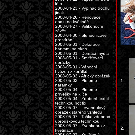
léto
2008-04-23 - Vypínač trochu
jinak
2008-04-26 - Renovace
obalu na květináč
2008-04-27 - Velikonoční
závěs
2008-04-30 - Slunečnicové
prostírání
2008-05-01 - Dekorace
barvami na okno
2008-05-01 - Domácí mýdla
2008-05-01 - Smršťovací
obrázky
2008-05-01 - Vánoční
hvězda z korálků
2008-05-03 - Africký obrázek
2008-05-03 - Pleteme
1.
náramky
2008-05-04 - Pleteme
přívěšky na klíče
2008-05-04 - Zdobení textilií
technikou hot fix
2008-05-07 - Levandulový
obrázek starého vzhledu
2008-05-07 - Taška zdobená
ubrouskovou technikou
2008-05-07 - Zvonkohra z
2.
květináče
2008-07-02 - Kolíčková