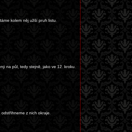
táme kolem něj užší pruh listu.
ený na půl, tedy stejně, jako ve 12. kroku.
 a odstřihneme z nich okraje.