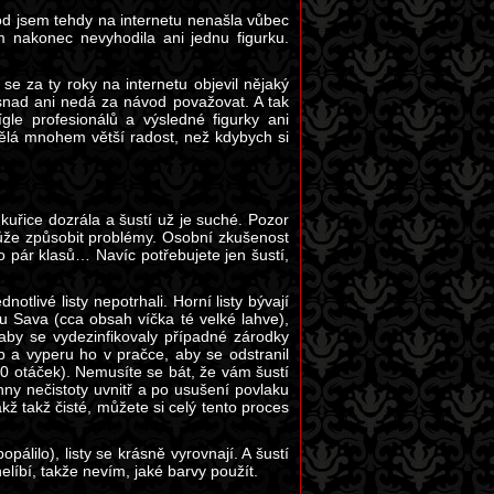
vod jsem tehdy na internetu nenašla vůbec
 nakonec nevyhodila ani jednu figurku.
 se za ty roky na internetu objevil nějaký
 snad ani nedá za návod považovat. A tak
gle profesionálů a výsledné figurky ani
ělá mnohem větší radost, než kdybych si
kuřice dozrála a šustí už je suché. Pozor
 může způsobit problémy. Osobní zkušenost
pár klasů… Navíc potřebujete jen šustí,
notlivé listy nepotrhali. Horní listy bývají
u Sava (cca obsah víčka té velké lahve),
 aby se vydezinfikovaly případné zárodky
p a vyperu ho v pračce, aby se odstranil
00 otáček). Nemusíte se bát, že vám šustí
y nečistoty uvnitř a po usušení povlaku
ž takž čisté, můžete si celý tento proces
pálilo), listy se krásně vyrovnají. A šustí
líbí, takže nevím, jaké barvy použít.