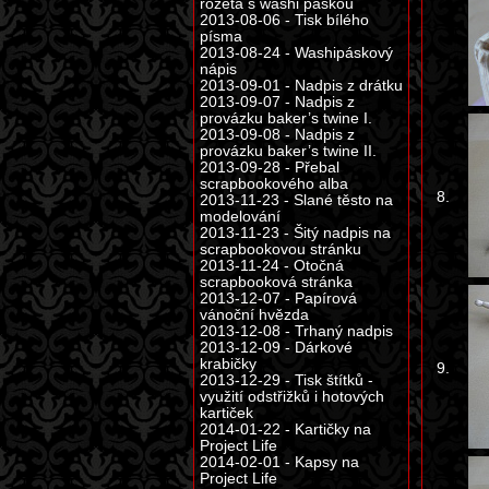
rozeta s washi páskou
2013-08-06 - Tisk bílého
písma
2013-08-24 - Washipáskový
nápis
2013-09-01 - Nadpis z drátku
2013-09-07 - Nadpis z
provázku baker’s twine I.
2013-09-08 - Nadpis z
provázku baker’s twine II.
2013-09-28 - Přebal
scrapbookového alba
8.
2013-11-23 - Slané těsto na
modelování
2013-11-23 - Šitý nadpis na
scrapbookovou stránku
2013-11-24 - Otočná
scrapbooková stránka
2013-12-07 - Papírová
vánoční hvězda
2013-12-08 - Trhaný nadpis
2013-12-09 - Dárkové
krabičky
9.
2013-12-29 - Tisk štítků -
využití odstřižků i hotových
kartiček
2014-01-22 - Kartičky na
Project Life
2014-02-01 - Kapsy na
Project Life