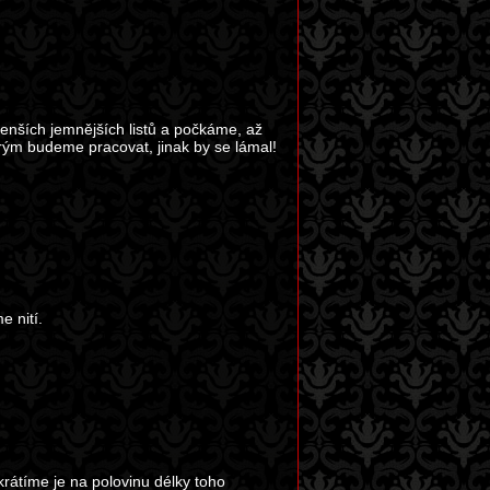
nších jemnějších listů a počkáme, až
rým budeme pracovat, jinak by se lámal!
e nití.
krátíme je na polovinu délky toho