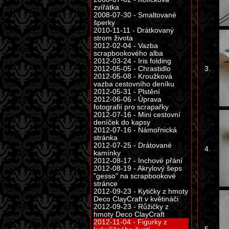
zvířátka
2008-07-30 - Smaltované
šperky
2010-11-11 - Drátkovaný
strom života
2012-02-04 - Vazba
scrapbookového alba
2012-03-24 - Iris folding
3.
2012-05-05 - Chrastidlo
2012-05-08 - Kroužková
vazba cestovního deníku
2012-05-31 - Plstění
2012-06-06 - Úprava
fotografií pro scrapařky
2012-07-16 - Mini cestovní
deníček do kapsy
2012-07-16 - Námořnická
stránka
2012-07-25 - Drátované
4.
kamínky
2012-08-17 - Inchové přání
2012-08-19 - Akrylový šeps
"gesso" na scrapbookové
stránce
2012-09-23 - Kytičky z hmoty
Deco ClayCraft v květináči
2012-09-23 - Růžičky z
hmoty Deco ClayCraft
2012-11-04 - Figurky z