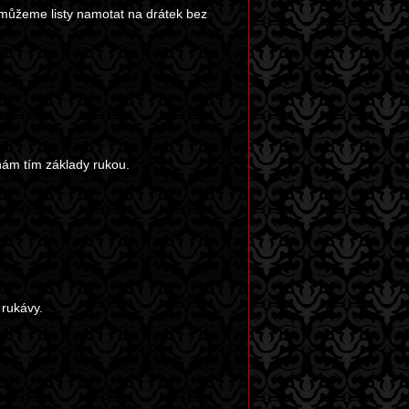
můžeme listy namotat na drátek bez
nám tím základy rukou.
rukávy.