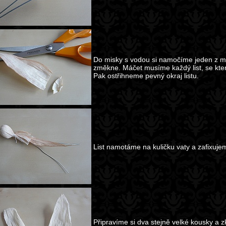
Do misky s vodou si namočíme jeden z me
změkne. Máčet musíme každý list, se kte
Pak ostřihneme pevný okraj listu.
List namotáme na kuličku vaty a zafixujem
Připravíme si dva stejně velké kousky a z