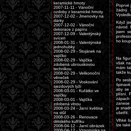
keramické hmoty
Poprvé 
2007-11-11 - Vánoční
žádný. 
ozdoby z keramické hmoty
Výsled
2007-12-02 - Jmenovky na
dárky
Když jse
2007-12-02 - Vánoční
návod. 
dekorace z papíru
jsem se
2007-12-09 - Valentýnský
profesi
svícen
ho koupi
2008-01-31 - Valentýnské
jednohubky
2008-02-29 - Stojánek na
vajíčko
Na figu
2008-02-29 - Vajíčka
však na
zdobená ubrouskovou
mám tak
technikou
takže ku
2008-02-29 - Velikonoční
věneček
Po sesbí
2008-02-29 - Voskování
špinavé
sjezdových lyží
aby se 
2008-03-01 - Kuřátko ve
plísní.
vajíčku
zápach 
2008-03-01 - Vajíčka
zanese 
zdobená vlnou
je snad
2008-03-24 - Jarní květina
ušetřit.
na stůl
2008-03-26 - Renovace
Vlhké šu
dětského kufříku
lze také
2008-04-12 - Jarní obrázek
2008-04-12 - Vzpomínka na