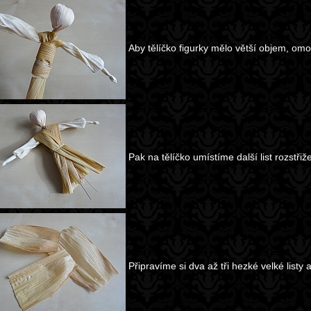
Aby tělíčko figurky mělo větší objem, omo
Pak na tělíčko umístíme další list rozstřiž
Připravíme si dva až tři hezké velké listy