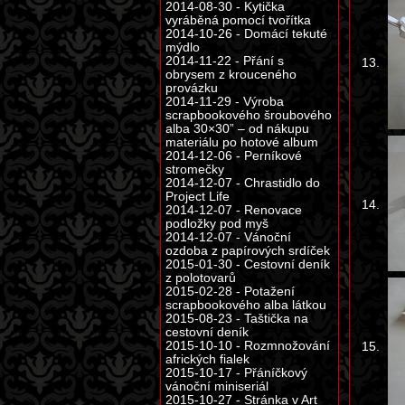
2014-08-30 - Kytička
vyráběná pomocí tvořítka
2014-10-26 - Domácí tekuté
mýdlo
2014-11-22 - Přání s
13.
obrysem z krouceného
provázku
2014-11-29 - Výroba
scrapbookového šroubového
alba 30×30” – od nákupu
materiálu po hotové album
2014-12-06 - Perníkové
stromečky
2014-12-07 - Chrastidlo do
Project Life
14.
2014-12-07 - Renovace
podložky pod myš
2014-12-07 - Vánoční
ozdoba z papírových srdíček
2015-01-30 - Cestovní deník
z polotovarů
2015-02-28 - Potažení
scrapbookového alba látkou
2015-08-23 - Taštička na
cestovní deník
2015-10-10 - Rozmnožování
15.
afrických fialek
2015-10-17 - Přáníčkový
vánoční miniseriál
2015-10-27 - Stránka v Art