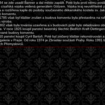
4 se zde usadil Banner a dal město zapálit. Poté byla proti němu posl
 císařská vojska vedená generálem Götzem. Vojska kraj neuvěřitelně zp
 a rozšířena kaple do podoby současného děkanského kostela sv. Jaku
o konventu.
 1785 však byl klášter zrušen a budova konventu byla přestavěna na rafin
 výroba.
802 však byla továrna uzavřena a v budovách poté bylo skladováno obi
. V roce 1825 koupil panství bavorský šlechtic Bedřich Kraft Oettingen 
ované budovy konventu.
0 panství koupil Cyril Bartoň. Poté byl zničený klášter rekonstruován a
galerie v Praze. Od roku 1974 je Zbraslav součástí Prahy. Roku 1991 by
ch Přemyslovců.