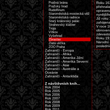
Prašná brána
Roku 163
Pražský hrad
přehnala
Rudolfinum
opravena
Staroměstská mostecká věž
nynějšíh
Staroměstská radnice
Již roku
Starý královský palác
zahájena
Strahovský klášter
V roce 1
Troja
obnovena
Vítkov
zdevast
Vyšehrad
Roku 191
Zbraslav
Národní 
Zlatá ulička
poslední
ZOO Praha
Zahraničí - Evropa
Zahraničí - Afrika
Zahraničí - Amerika Jižní
Zahraničí - Amerika Severní
Zahraničí - Asie
Zahraničí - Austrálie a
Oceánie
Zahraničí - Antarktida
Z návštěvních knih...
Rok 2004
Rok 2005
Rok 2006
Rok 2007
Rok 2008
Rok 2009
Rok 2011