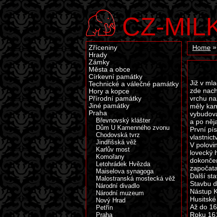
CZ-MIL
Zříceniny
Home
Hrady
Zámky
Města a obce
Církevní památky
Již v ml
Technické a válečné památky
zde nach
Hory a kopce
vrchu na
Přírodní památky
Jiné památky
měly kam
Praha
vybudova
Břevnovský klášter
a po něj
Dům U Kamenného zvonu
První pí
Chodovská tvrz
vlastnict
Jindřišská věž
V polovin
Karlův most
lovecký h
Komořany
dokončen
Letohrádek Hvězda
započata
Maiselova synagoga
Další st
Malostranská mostecká věž
Stavbu d
Národní divadlo
Nástup Ka
Národní muzeum
Husitské
Nový Hrad
Až do 16
Petřín
Roku 161
Praha