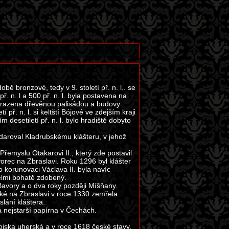
 bronzové, tedy v 9. století př. n. l.. se
 n. l a 500 př. n. l. byla postavena na
hrazena dřevěnou palisádou a budovy
ř. n. l. si keltští Bójové ve zdejším kraji
desetiletí př. n. l. bylo hradiště dobyto
 daroval Kladrubskému klášteru, v jehož
 Přemyslu Otakarovi II., který zde postavil
dvorec na Zbraslavi. Roku 1296 byl klášter
 korunovaci Václava II. byla navíc
elmi bohatě zdobený.
 Bavory a o dva roky později Míšňany.
aké na Zbraslavi v roce 1330 zemřela.
slání kláštera.
á nejstarší papírna v Čechách.
ojska uherská a v roce 1618 české stavy.