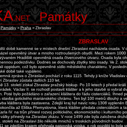
KA
Památky
.NET
Památky
Praha
Zbraslav
ZBRASLAV
adší době kamenné se v místech dnešní Zbraslavi nacházela osada. V době
ázel opevněný útvar a mnoho roztroušených obydlí. Mezi rokem 1000 př.
zývaném Hradiště opevněná osada čtvercového útvaru. Osada byla o
ennou podezdívku. Dodnes se dochovaly zbytky této osady. Ve 2. století p
li oppidum, což bylo opevněné sídlo městského charakteru. V posledním 
aké době také vypáleno.
semná zpráva o Zbraslavi pochází z roku 1115. Tehdy ji kníže Vladislav
ví Zbraslav zůstala dalších 110 let.
ě 13. století získal Zbraslav pražský biskup. Po 10 letech ji předal králi
rádek. Václav II. se rozhodl postavit klášter a k jeho stavbě si vybral 
. Poté bylo požádáno o zařazení kláštera do řádu cisterciáků. Ihned po
 stavba gotického mariánského chrámu. Ten byl 100 metrů dlouhý a v
avba kláštera byla zastavena. Zdejší kraj byl navíc roku 1308 vypleněn
okončila až Eliška Přemyslovna, která klášter předala cisterciákům a t
rla IV. na trůn přinesl rozvoj politického, ekonomického i kulturního po
 války přinesly na Zbraslav zkázu. V roce 1499 zde byla založena druh
. století na Zbraslavi žilo několik mnichů v troskách původních budov.
1 se zdejším krajem přehnala pasovská vojska, o rok později to byla v