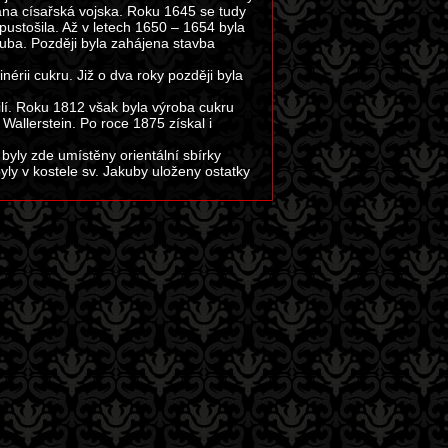
ána císařská vojska. Roku 1645 se tudy
ustošila. Až v letech 1650 – 1654 byla
ba. Později byla zahájena stavba
érii cukru. Již o dva roky později byla
lí. Roku 1812 však byla výroba cukru
Wallerstein. Po roce 1875 získal i
 byly zde umístěny orientální sbírky
ly v kostele sv. Jakuby uloženy ostatky