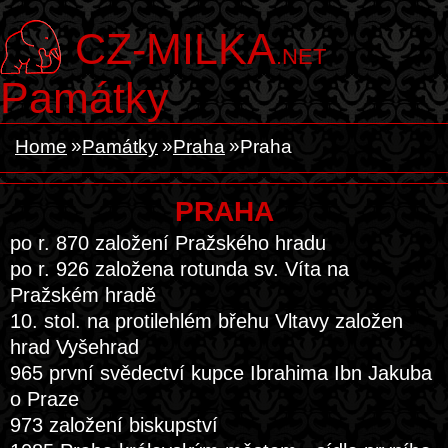
CZ-MILKA
.NET
Památky
Home
Památky
Praha
Praha
PRAHA
po r. 870 založení Pražského hradu
po r. 926 založena rotunda sv. Víta na
Pražském hradě
10. stol. na protilehlém břehu Vltavy založen
hrad Vyšehrad
965 první svědectví kupce Ibrahima Ibn Jakuba
o Praze
973 založení biskupství