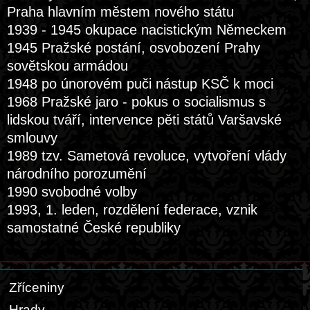
Praha hlavním městem nového státu
1939 - 1945 okupace nacistickým Německem
1945 Pražské postání, osvobození Prahy
sovětskou armádou
1948 po únorovém puči nástup KSČ k moci
1968 Pražské jaro - pokus o socialismus s
lidskou tváří, intervence pěti států Varšavské
smlouvy
1989 tzv. Sametová revoluce, vytvoření vlády
národního porozumění
1990 svobodné volby
1993, 1. leden, rozdělení federace, vznik
samostatné České republiky
Zříceniny
Hrady