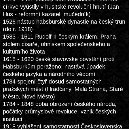
církve vyústily v husitské revoluční hnutí (Jan
Hus - reformní kazatel, mučedník)
1526 nástup habsburské dynastie na český trůn
(do r. 1918)
1583 - 1611 Rudolf II českým králem. Praha
sídlem císaře, ohniskem společenského a
kulturního života
1618 - 1620 české stavovské povstání proti
Habsburkům poraženo; nastává úpadek
českého jazyka a národního vědomí
1784 spojení čtyř dosud samostatných
pražských měst (Hradčany, Malá Strana, Staré
Město, Nové Město)
1784 - 1848 doba obrození českého národa,
počátky průmyslové revoluce, vznik českých
institucí
1918 vyhlášení samostatnosti Československa,