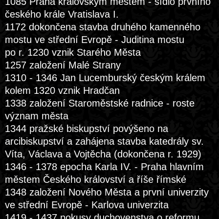
1085 Praha královským městem - sídlo prvního
českého krále Vratislava I.
1172 dokončena stavba druhého kamenného
mostu ve střední Evropě - Juditina mostu
po r. 1230 vznik Starého Města
1257 založení Malé Strany
1310 - 1346 Jan Lucemburský českým králem
kolem 1320 vznik Hradčan
1338 založení Staroměstské radnice - roste
význam města
1344 pražské biskupství povýšeno na
arcibiskupství a zahájena stavba katedrály sv.
Víta, Václava a Vojtěcha (dokončena r. 1929)
1346 - 1378 epocha Karla IV. - Praha hlavním
městem Českého království a říše římské
1348 založení Nového Města a první univerzity
ve střední Evropě - Karlova univerzita
1419 - 1437 pokusy duchovenstva o reformu