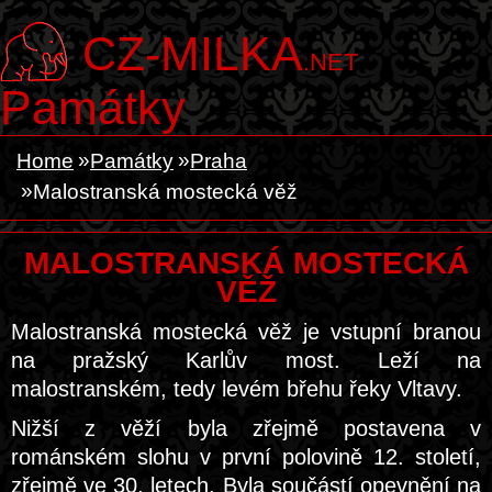
CZ-MILKA
.NET
Památky
Home
Památky
Praha
Malostranská mostecká věž
MALOSTRANSKÁ MOSTECKÁ
VĚŽ
Malostranská mostecká věž je vstupní branou
na pražský Karlův most. Leží na
malostranském, tedy levém břehu řeky Vltavy.
Nižší z věží byla zřejmě postavena v
románském slohu v první polovině 12. století,
zřejmě ve 30. letech. Byla součástí opevnění na