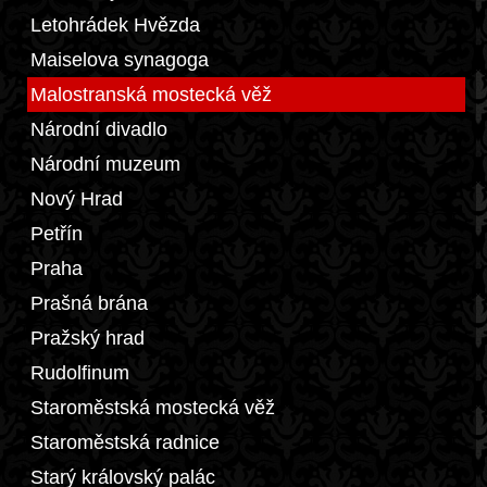
Letohrádek Hvězda
Maiselova synagoga
Malostranská mostecká věž
Národní divadlo
Národní muzeum
Nový Hrad
Petřín
Praha
Prašná brána
Pražský hrad
Rudolfinum
Staroměstská mostecká věž
Staroměstská radnice
Starý královský palác