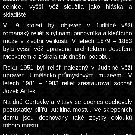
celnice. Vyšší věž sloužila jako hláska a
skladiště.
V 19. století byl objeven v Juditině věži
románský reliéf s rytinami panovníka a klečícího
muže v životní velikosti. V letech 1879 – 1883
byla vyšší věž upravena architektem Josefem
Mockerem a získala tak dnešní podobu.
Roku 1951 byl reliéf nalezený v Juditině věži
upraven Umělecko-průmyslovým muzeem. V
letech 1981 – 1983 reliéf zrestauroval sochař
Jožek Antek.
Na dně Čertovky a Vltavy se dodnes dochovaly
pozůstatky pilířů Juditina mostu. Ve sklepeních
domů jsou dochovány také zbytky oblouků
tohoto mostu.