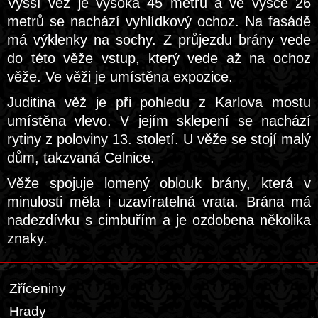
Vyšší věž je vysoká 45 metrů a ve výšce 26
metrů se nachází vyhlídkový ochoz. Na fasádě
má výklenky na sochy. Z průjezdu brány vede
do této věže vstup, který vede až na ochoz
věže. Ve věži je umístěna expozice.
Juditina věž je při pohledu z Karlova mostu
umístěna vlevo. V jejím sklepení se nachází
rytiny z poloviny 13. století. U věže se stojí malý
dům, takzvaná Celnice.
Věže spojuje lomený oblouk brány, která v
minulosti měla i uzavíratelná vrata. Brána má
nadezdívku s cimbuřím a je ozdobena několika
znaky.
Zříceniny
Hrady