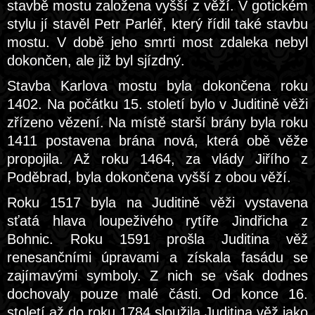
stavbě mostu založena vyšší z věží. V gotickém
stylu jí stavěl Petr Parléř, který řídil také stavbu
mostu. V době jeho smrti most zdaleka nebyl
dokončen, ale již byl sjízdný.
Stavba Karlova mostu byla dokončena roku
1402. Na počátku 15. století bylo v Juditině věži
zřízeno vězení. Na místě starší brány byla roku
1411 postavena brána nová, která obě věže
propojila. Až roku 1464, za vlády Jiřího z
Poděbrad, byla dokončena vyšší z obou věží.
Roku 1517 byla na Juditině věži vystavena
sťatá hlava loupeživého rytíře Jindřicha z
Bohnic. Roku 1591 prošla Juditina věž
renesančními úpravami a získala fasádu se
zajímavými symboly. Z nich se však dodnes
dochovaly pouze malé části. Od konce 16.
století až do roku 1784 sloužila Juditina věž jako