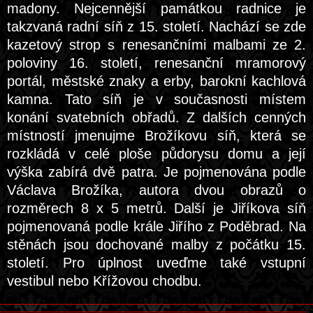
madony. Nejcennější památkou radnice je
takzvaná radní síň z 15. století. Nachází se zde
kazetový strop s renesančními malbami ze 2.
poloviny 16. století, renesanční mramorový
portál, městské znaky a erby, barokní kachlová
kamna. Tato síň je v současnosti místem
konání svatebních obřadů. Z dalších cenných
místností jmenujme Brožíkovu síň, která se
rozkládá v celé ploše půdorysu domu a její
výška zabírá dvě patra. Je pojmenována podle
Václava Brožíka, autora dvou obrazů o
rozměrech 8 x 5 metrů. Další je Jiříkova síň
pojmenovaná podle krále Jiřího z Poděbrad. Na
stěnách jsou dochované malby z počátku 15.
století. Pro úplnost uveďme také vstupní
vestibul nebo Křížovou chodbu.