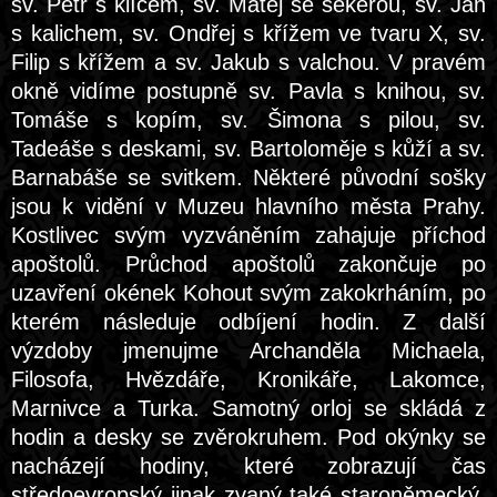
sv. Petr s klíčem, sv. Matěj se sekerou, sv. Jan
s kalichem, sv. Ondřej s křížem ve tvaru X, sv.
Filip s křížem a sv. Jakub s valchou. V pravém
okně vidíme postupně sv. Pavla s knihou, sv.
Tomáše s kopím, sv. Šimona s pilou, sv.
Tadeáše s deskami, sv. Bartoloměje s kůží a sv.
Barnabáše se svitkem. Některé původní sošky
jsou k vidění v Muzeu hlavního města Prahy.
Kostlivec svým vyzváněním zahajuje příchod
apoštolů. Průchod apoštolů zakončuje po
uzavření okének Kohout svým zakokrháním, po
kterém následuje odbíjení hodin. Z další
výzdoby jmenujme Archanděla Michaela,
Filosofa, Hvězdáře, Kronikáře, Lakomce,
Marnivce a Turka. Samotný orloj se skládá z
hodin a desky se zvěrokruhem. Pod okýnky se
nacházejí hodiny, které zobrazují čas
středoevropský jinak zvaný také staroněmecký,