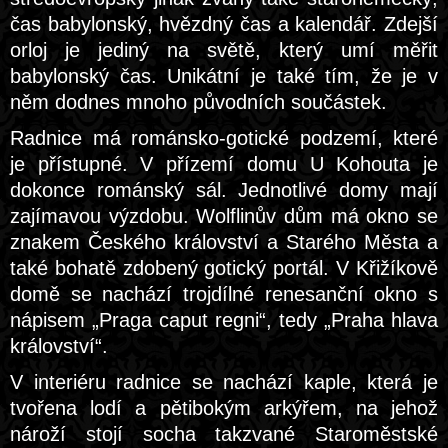
čas babylonský, hvězdný čas a kalendář. Zdejší
orloj je jediný na světě, který umí měřit
babylonský čas. Unikátní je také tím, že je v
něm dodnes mnoho původních součástek.
Radnice má románsko-gotické podzemí, které
je přístupné. V přízemí domu U Kohouta je
dokonce románský sál. Jednotlivé domy mají
zajímavou výzdobu. Wolflinův dům má okno se
znakem Českého království a Starého Města a
také bohatě zdobený gotický portál. V Křižíkově
domě se nachází trojdílné renesanční okno s
nápisem „Praga caput regni“, tedy „Praha hlava
království“.
V interiéru radnice se nachází kaple, která je
tvořena lodí a pětibokým arkýřem, na jehož
nároží stojí socha takzvané Staroměstské