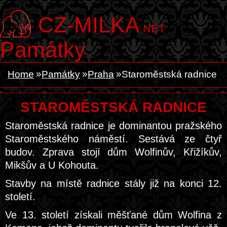
CZ-MILKA
.NET
Památky
Home
Památky
Praha
Staroměstská radnice
STAROMĚSTSKÁ RADNICE
Staroměstská radnice je dominantou pražského
Staroměstského náměstí. Sestává ze čtyř
budov. Zprava stojí dům Wolfinův, Křižíkův,
Mikšův a U Kohouta.
Stavby na místě radnice stály již na konci 12.
století.
Ve 13. století získali měšťané dům Wolfina z