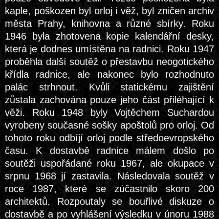
kaple, poškozen byl orloj i věž, byl zničen archiv
města Prahy, knihovna a různé sbírky. Roku
1946 byla zhotovena kopie kalendářní desky,
která je dodnes umístěna na radnici. Roku 1947
proběhla další soutěž o přestavbu neogotického
křídla radnice, ale nakonec bylo rozhodnuto
palác strhnout. Kvůli statickému zajištění
zůstala zachována pouze jeho část přiléhající k
věži. Roku 1948 byly Vojtěchem Suchardou
vyrobeny současné sošky apoštolů pro orloj. Od
tohoto roku odbíjí orloj podle středoevropského
času. K dostavbě radnice málem došlo po
soutěži uspořádané roku 1967, ale okupace v
srpnu 1968 jí zastavila. Následovala soutěž v
roce 1987, které se zúčastnilo skoro 200
architektů. Rozpoutaly se bouřlivé diskuze o
dostavbě a po vyhlášení výsledku v únoru 1988