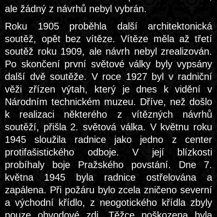
ale žádný z návrhů nebyl vybrán.
Roku 1905 proběhla další architektonická
soutěž, opět bez vítěze. Vítěze měla až třetí
soutěž roku 1909, ale návrh nebyl zrealizován.
Po skončení první světové války byly vypsány
další dvě soutěže. V roce 1927 byl v radniční
věži zřízen výtah, který je dnes k vidění v
Národním technickém muzeu. Dříve, než došlo
k realizaci některého z vítězných návrhů
soutěží, přišla 2. světová válka. V květnu roku
1945 sloužila radnice jako jedno z center
protifašistického odboje. V její blízkosti
probíhaly boje Pražského povstání. Dne 7.
května 1945 byla radnice ostřelována a
zapálena. Při požáru bylo zcela zničeno severní
a východní křídlo, z neogotického křídla zbyly
pouze obvodové zdi. Těžce poškozena byla