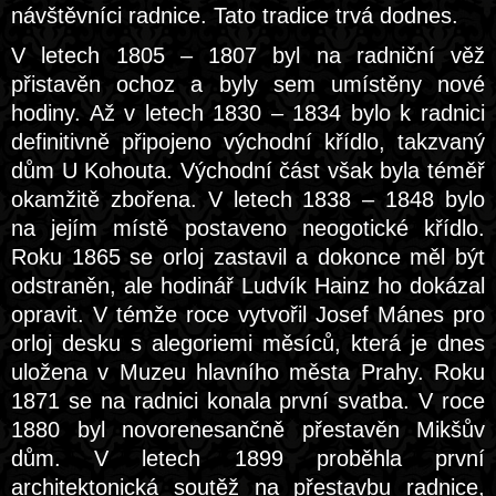
návštěvníci radnice. Tato tradice trvá dodnes.
V letech 1805 – 1807 byl na radniční věž
přistavěn ochoz a byly sem umístěny nové
hodiny. Až v letech 1830 – 1834 bylo k radnici
definitivně připojeno východní křídlo, takzvaný
dům U Kohouta. Východní část však byla téměř
okamžitě zbořena. V letech 1838 – 1848 bylo
na jejím místě postaveno neogotické křídlo.
Roku 1865 se orloj zastavil a dokonce měl být
odstraněn, ale hodinář Ludvík Hainz ho dokázal
opravit. V témže roce vytvořil Josef Mánes pro
orloj desku s alegoriemi měsíců, která je dnes
uložena v Muzeu hlavního města Prahy. Roku
1871 se na radnici konala první svatba. V roce
1880 byl novorenesančně přestavěn Mikšův
dům. V letech 1899 proběhla první
architektonická soutěž na přestavbu radnice,