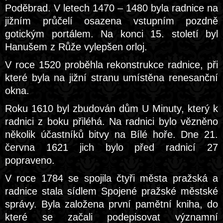
Poděbrad. V letech 1470 – 1480 byla radnice na
jižním průčelí osazena vstupním pozdně
gotickým portálem. Na konci 15. století byl
Hanušem z Růže vylepšen orloj.
V roce 1520 proběhla rekonstrukce radnice, při
které byla na jižní stranu umístěna renesanční
okna.
Roku 1610 byl zbudován dům U Minuty, který k
radnici z boku přiléhá. Na radnici bylo vězněno
několik účastníků bitvy na Bílé hoře. Dne 21.
června 1621 jich bylo před radnicí 27
popraveno.
V roce 1784 se spojila čtyři města pražská a
radnice stala sídlem Spojené pražské městské
správy. Byla založena první pamětní kniha, do
které se začali podepisovat významní