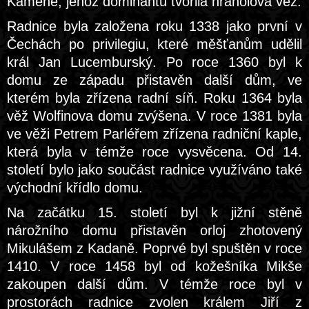
Kamene, jehož dominantu tvořila hranolová věž.
Radnice byla založena roku 1338 jako první v
Čechách po privilegiu, které měšťanům udělil
král Jan Lucemburský. Po roce 1360 byl k
domu ze západu přistavěn další dům, ve
kterém byla zřízena radní síň. Roku 1364 byla
věž Wolfinova domu zvýšena. V roce 1381 byla
ve věži Petrem Parléřem zřízena radniční kaple,
která byla v témže roce vysvěcena. Od 14.
století bylo jako součást radnice využíváno také
východní křídlo domu.
Na začátku 15. století byl k jižní stěně
nárožního domu přistavěn orloj zhotovený
Mikulášem z Kadaně. Poprvé byl spuštěn v roce
1410. V roce 1458 byl od kožešníka Mikše
zakoupen další dům. V témže roce byl v
prostorách radnice zvolen králem Jiří z