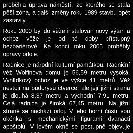
proběhla úprava náměstí, ze kterého se stala
pěší zóna, a další změny roku 1989 stavbu opět
zastavily.
Roku 2000 byl do věže instalován nový výtah a
ochoz věže je od té doby přístupný
bezbariérově. Ke konci roku 2005 proběhly
opravy orloje.
Radnice je národní kulturní památkou. Radniční
věž Wolfinova domu je 56,59 metru vysoká.
Vyhlídkový ochoz je ve výšce 41 metrů. Věž
nestojí na půdorysu čtverce, ale její jižní strana
je dlouhá 8,37 metru a východní 7,91 metru.
Celá radnice je široká 67,45 metru. Na jižní
straně se nachází orloj. V jeho horní části jsou
okénka s mechanickými figurami dvanácti
apoštolů. V levém okně se postupně objevuje