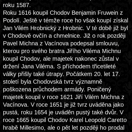
roku 1587.
Roku 1616 koupil Chodov Benjamin Fruwein z
Podolí. Ještě v témže roce ho však koupí získal
Jan Vilém Hrobnický z Hrobnic. V té době již byl
v Chodově ovčín a chmelnice. Již o rok později
Pavel Michna z Vacínova podepsal smlouvu,
kterou pro svého bratra Jiřího Viléma Michnu
koupil Chodov, ale majetek nakonec zůstal v
držení Jana Viléma. S příchodem třicetileté
války přišly také útrapy. Počátkem 20. let 17.
století byla Chodovská tvrz významně
poškozena průchodem armády. Poničený
majetek koupil v roce 1621 Jiří Vilém Michna z
Vacínova. V roce 1651 je již tvrz uváděna jako
pustá, roku 1654 je uváděn pustý také dvůr. V
roce 1665 koupil Chodov Karel Leopold Caretto
hrabě Millesimo, ale o pět let později ho prodal