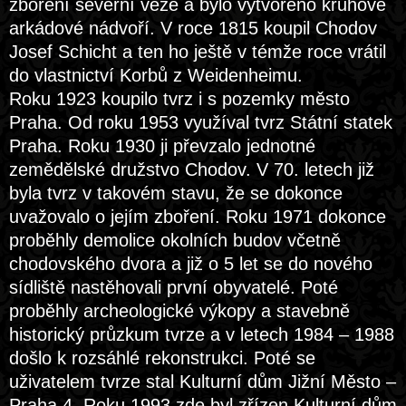
zboření severní věže a bylo vytvořeno kruhové
arkádové nádvoří. V roce 1815 koupil Chodov
Josef Schicht a ten ho ještě v témže roce vrátil
do vlastnictví Korbů z Weidenheimu.
Roku 1923 koupilo tvrz i s pozemky město
Praha. Od roku 1953 využíval tvrz Státní statek
Praha. Roku 1930 ji převzalo jednotné
zemědělské družstvo Chodov. V 70. letech již
byla tvrz v takovém stavu, že se dokonce
uvažovalo o jejím zboření. Roku 1971 dokonce
proběhly demolice okolních budov včetně
chodovského dvora a již o 5 let se do nového
sídliště nastěhovali první obyvatelé. Poté
proběhly archeologické výkopy a stavebně
historický průzkum tvrze a v letech 1984 – 1988
došlo k rozsáhlé rekonstrukci. Poté se
uživatelem tvrze stal Kulturní dům Jižní Město –
Praha 4. Roku 1993 zde byl zřízen Kulturní dům