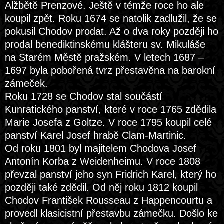
Alžbětě Prenzové. Ještě v témže roce ho ale
koupil zpět. Roku 1674 se natolik zadlužil, že se
pokusil Chodov prodat. Až o dva roky později ho
prodal benediktinskému klášteru sv. Mikuláše
na Starém Městě pražském. V letech 1687 –
1697 byla pobořená tvrz přestavěna na barokní
zámeček.
Roku 1728 se Chodov stal součástí
Kunratického panství, které v roce 1765 zdědila
Marie Josefa z Goltze. V roce 1795 koupil celé
panství Karel Josef hrabě Clam-Martinic.
Od roku 1801 byl majitelem Chodova Josef
Antonín Korba z Weidenheimu. V roce 1808
převzal panství jeho syn Fridrich Karel, který ho
později také zdědil. Od něj roku 1812 koupil
Chodov František Rousseau z Happencourtu a
provedl klasicistní přestavbu zámečku. Došlo ke