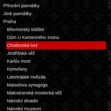
Přírodní památky
Jiné památky
Praha
Břevnovský klášter
Dům U Kamenného zvonu
Chodovská tvrz
Jindřišská věž
Karlův most
Komořany
Letohrádek Hvězda
Maiselova synagoga
Malostranská mostecká věž
Národní divadlo
Národní muzeum