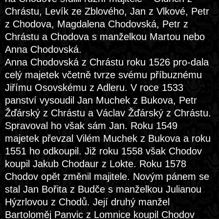
Chrástu, Levík ze Zblového, Jan z Vlkové, Petr
z Chodova, Magdalena Chodovská, Petr z
Chrástu a Chodova s manželkou Martou nebo
Anna Chodovská.
Anna Chodovská z Chrástu roku 1526 pro-dala
celý majetek včetně tvrze svému příbuznému
Jiřímu Osovskému z Adleru. V roce 1533
panství vysoudil Jan Muchek z Bukova, Petr
Žďárský z Chrástu a Václav Žďárský z Chrástu.
Spravoval ho však sám Jan. Roku 1549
majetek převzal Vilém Muchek z Bukova a roku
1551 ho odkoupil. Již roku 1558 však Chodov
koupil Jakub Chodaur z Lokte. Roku 1578
Chodov opět změnil majitele. Novým pánem se
stal Jan Bořita z Budče s manželkou Julianou
Hýzrlovou z Chodů. Její druhý manžel
Bartoloměj Panvic z Lomnice koupil Chodov