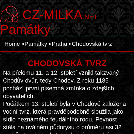
CZ-MILKA
.NET
Památky
Home
Památky
Praha
Chodovská tvrz
CHODOVSKÁ TVRZ
Na přelomu 11. a 12. století vznikl takzvaný
Chodův dvůr, tedy Chodov. Z roku 1185
pochází první písemná zmínka o zdejších
obyvatelích.
Počátkem 13. století byla v Chodově založena
vodní tvrz, která pravděpodobně sloužila jako
sídlo neznámého feudálního rodu. Pevnost
stála na oválném půdorysu o průměru asi 32