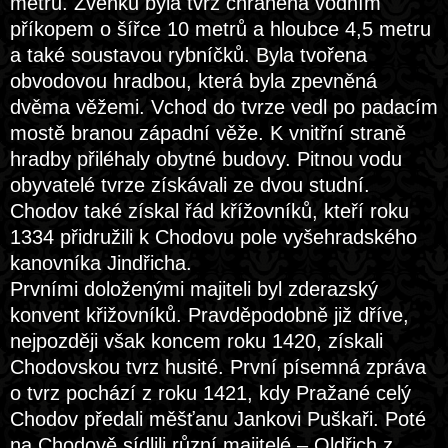
metrů. Zvenku byla tvrz chráněna vodním
příkopem o šířce 10 metrů a hloubce 4,5 metru
a také soustavou rybníčků. Byla tvořena
obvodovou hradbou, která byla zpevněná
dvěma věžemi. Vchod do tvrze vedl po padacím
mostě branou západní věže. K vnitřní straně
hradby přiléhaly obytné budovy. Pitnou vodu
obyvatelé tvrze získávali ze dvou studní.
Chodov také získal řád křížovníků, kteří roku
1334 přidružili k Chodovu pole vyšehradského
kanovníka Jindřicha.
Prvními doloženými majiteli byl zderazský
konvent křižovníků. Pravděpodobně již dříve,
nejpozději však koncem roku 1420, získali
Chodovskou tvrz husité. První písemná zpráva
o tvrz pochází z roku 1421, kdy Pražané celý
Chodov předali měšťanu Jankovi Puškaři. Poté
na Chodově sídlili různí majitelé – Oldřich z