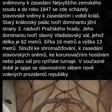
sněmovny k zasedání Nejvyššího zemského
soudu a do roku 1847 se zde scházely
stavovské sněmy k zasedáním i volbě králů.
Starý královský palác tvoří dominantu jižní
strany 3. nádvoří Pražského hradu. Jeho
dominantu tvoří slavný Vladislavský sál, jehož
délka je 62 metrů, šířka 16 metrů a výška 13
metrů. Sloužil ke shromažďování, k zasedání
stavovských sněmů, ke korunovačním hostinám
nebo jako sál pro rytířské turnaje. V současné
době je spjat se slavnostním slibem nově
volených prezidentů republiky.