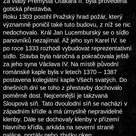
Za vlády Přemysla Otakara II. byla provedena
gotická přestavba.
Roku 1303 postihl Pražský hrad požár, který
významně poničil také tuto budovu, z níž se nic
nedochovalo. Král Jan Lucemburský se o sídlo
panovníků nezajímal. Až jeho syn Karel IV. se
po roce 1333 rozhodl vybudovat reprezentativní
sídlo. Stavba byla náročná a pokračovala ještě
za jeho syna Václava IV. Na místě původní
románské kaple byla v letech 1370 – 1387
postavena kolegiátní kaple Všech svatých. Do
dnešních dní se toho z přestavby dochovalo
poměrně dost. Nejcennější je takzvaná
Sloupová síň. Tato dvoulodní síň se nachází v
západním křídle a má úmyslně nepravidelné
klenby. Dále se dochovaly klenby v přízemí
hlavního křídla, arkáda na severní straně
paláce, portály nebo zbytky oken.