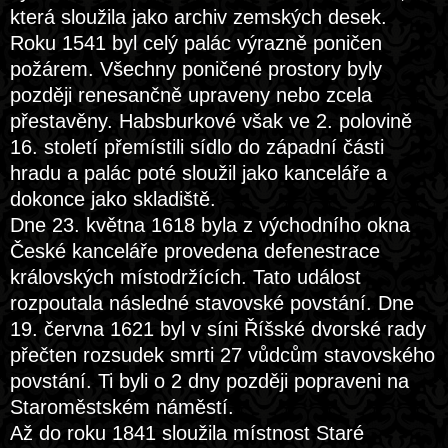
která sloužila jako archiv zemských desek.
Roku 1541 byl celý palác výrazně poničen
požárem. Všechny poničené prostory byly
později renesančně upraveny nebo zcela
přestavěny. Habsburkové však ve 2. polovině
16. století přemístili sídlo do západní části
hradu a palác poté sloužil jako kanceláře a
dokonce jako skladiště.
Dne 23. května 1618 byla z východního okna
České kanceláře provedena defenestrace
královských místodržících. Tato událost
rozpoutala následné stavovské povstání. Dne
19. června 1621 byl v síni Říšské dvorské rady
přečten rozsudek smrti 27 vůdcům stavovského
povstání. Ti byli o 2 dny později popraveni na
Staroměstském náměstí.
Až do roku 1841 sloužila místnost Staré