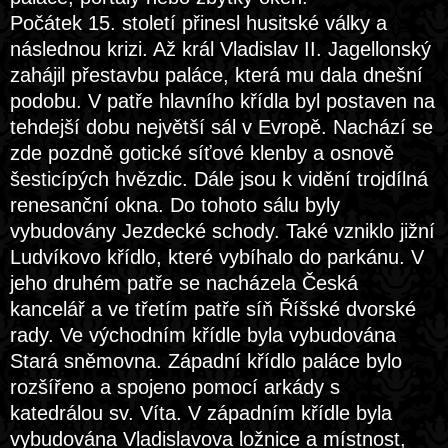
Počátek 15. století přinesl husitské války a
následnou krizi. Až král Vladislav II. Jagellonský
zahájil přestavbu paláce, která mu dala dnešní
podobu. V patře hlavního křídla byl postaven na
tehdejší dobu největší sál v Evropě. Nachází se
zde pozdně gotické síťové klenby a osnově
šesticípých hvězdic. Dále jsou k vidění trojdílná
renesanční okna. Do tohoto sálu byly
vybudovány Jezdecké schody. Také vzniklo jižní
Ludvíkovo křídlo, které vybíhalo do parkánu. V
jeho druhém patře se nacházela Česká
kancelář a ve třetím patře síň Říšské dvorské
rady. Ve východním křídle byla vybudována
Stará sněmovna. Západní křídlo paláce bylo
rozšířeno a spojeno pomocí arkády s
katedrálou sv. Víta. V západním křídle byla
vybudována Vladislavova ložnice a místnost,