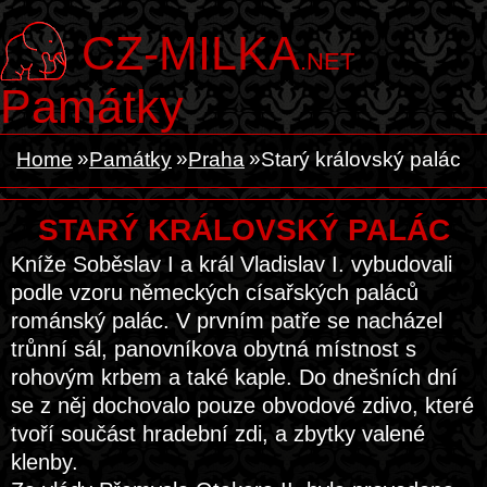
CZ-MILKA
.NET
Památky
Home
Památky
Praha
Starý královský palác
STARÝ KRÁLOVSKÝ PALÁC
Kníže Soběslav I a král Vladislav I. vybudovali
podle vzoru německých císařských paláců
románský palác. V prvním patře se nacházel
trůnní sál, panovníkova obytná místnost s
rohovým krbem a také kaple. Do dnešních dní
se z něj dochovalo pouze obvodové zdivo, které
tvoří součást hradební zdi, a zbytky valené
klenby.