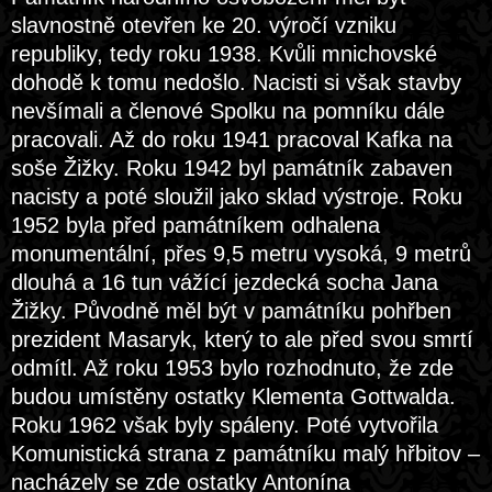
slavnostně otevřen ke 20. výročí vzniku
republiky, tedy roku 1938. Kvůli mnichovské
dohodě k tomu nedošlo. Nacisti si však stavby
nevšímali a členové Spolku na pomníku dále
pracovali. Až do roku 1941 pracoval Kafka na
soše Žižky. Roku 1942 byl památník zabaven
nacisty a poté sloužil jako sklad výstroje. Roku
1952 byla před památníkem odhalena
monumentální, přes 9,5 metru vysoká, 9 metrů
dlouhá a 16 tun vážící jezdecká socha Jana
Žižky. Původně měl být v památníku pohřben
prezident Masaryk, který to ale před svou smrtí
odmítl. Až roku 1953 bylo rozhodnuto, že zde
budou umístěny ostatky Klementa Gottwalda.
Roku 1962 však byly spáleny. Poté vytvořila
Komunistická strana z památníku malý hřbitov –
nacházely se zde ostatky Antonína