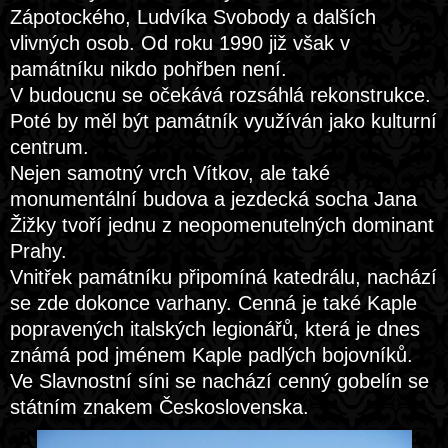
Zápotockého, Ludvíka Svobody a dalších
vlivných osob. Od roku 1990 již však v
památníku nikdo pohřben není.
V budoucnu se očekává rozsáhlá rekonstrukce.
Poté by měl být památník využíván jako kulturní
centrum.
Nejen samotný vrch Vítkov, ale také
monumentální budova a jezdecká socha Jana
Žižky tvoří jednu z neopomenutelných dominant
Prahy.
Vnitřek památníku připomíná katedrálu, nachází
se zde dokonce varhany. Cenná je také Kaple
popravených italských legionářů, která je dnes
známá pod jménem Kaple padlých bojovníků.
Ve Slavnostní síni se nachází cenný gobelín se
státním znakem Československa.