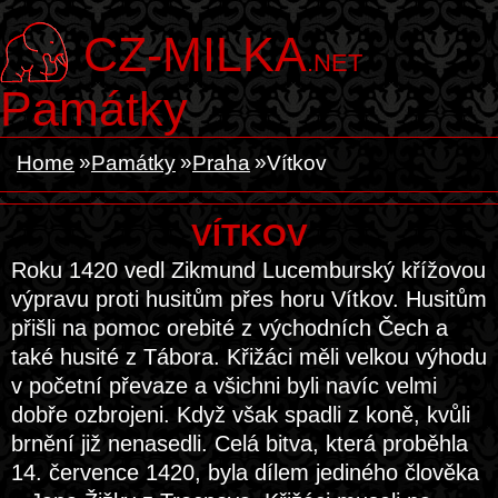
CZ-MILKA
.NET
Památky
Home
Památky
Praha
Vítkov
VÍTKOV
Roku 1420 vedl Zikmund Lucemburský křížovou
výpravu proti husitům přes horu Vítkov. Husitům
přišli na pomoc orebité z východních Čech a
také husité z Tábora. Křižáci měli velkou výhodu
v početní převaze a všichni byli navíc velmi
dobře ozbrojeni. Když však spadli z koně, kvůli
brnění již nenasedli. Celá bitva, která proběhla
14. července 1420, byla dílem jediného člověka