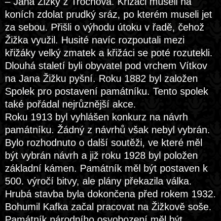
– Jana Žižky z Trocnova. Křižáci museli na
koních zdolat prudký sráz, po kterém museli jet
za sebou. Přišli o výhodu útoku v řadě, čehož
Žižka využil. Husité navíc rozpoutali mezi
křižáky velký zmatek a křižáci se poté rozutekli.
Dlouhá staletí byli obyvatel pod vrchem Vítkov
na Jana Žižku pyšní. Roku 1882 byl založen
Spolek pro postavení památníku. Tento spolek
také pořádal nejrůznější akce.
Roku 1913 byl vyhlášen konkurz na návrh
památníku. Žádný z návrhů však nebyl vybrán.
Bylo rozhodnuto o další soutěži, ve které měl
být vybrán návrh a již roku 1928 byl položen
základní kámen. Památník měl být postaven k
500. výročí bitvy, ale plány překazila válka.
Hrubá stavba byla dokončena před rokem 1932.
Bohumil Kafka začal pracovat na Žižkově soše.
Památník národního osvobození měl být